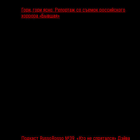
Гори, гори ясно: Репортаж со съемок российского
хоррора «Бывшая»
Подкаст RussoRosso
Подкаст RussoRosso №39: «Кто не спрятался» Дэйва