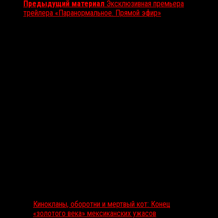
Предыдущий материал
Эксклюзивная премьера
трейлера «Паранормальное. Прямой эфир»
Вам также может понравиться...
Выбор редакции
Кинокланы, оборотни и мертвый кот: Конец
«золотого века» мексиканских ужасов