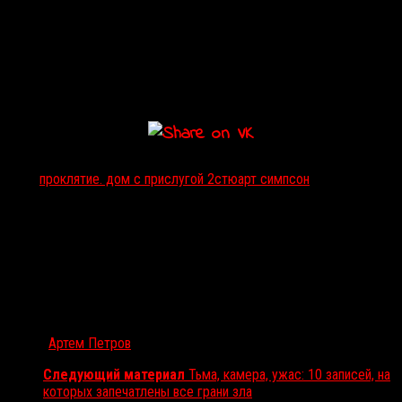
Разных, на первый взгляд, женщин объединяет одна общая черта:
очень сильная любовь к родственникам, которых уже нет в этом
мире. Первая олицетворяет собой чистоту, непорочность и
тоску. Вторая извратила её, превратив в разрушительную силу,
способную разрушить всё на своем пути. Победу сможет
одержать только та, что осознает свои ошибки и отпустит.
Тэги:
проклятие. дом с прислугой 2
стюарт симпсон
Автор:
Артем Петров
Следующий материал
Тьма, камера, ужас: 10 записей, на
которых запечатлены все грани зла