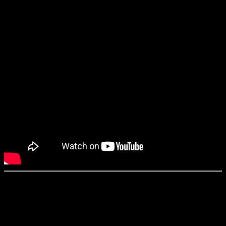
«Проклятие. Дом с прислугой 2» / Sleeping Beauties (2023)
Режиссёр
: Стюарт Симпсон
Сценарий
: Стюарт Симпсон
Оператор
: Тимоти Карр