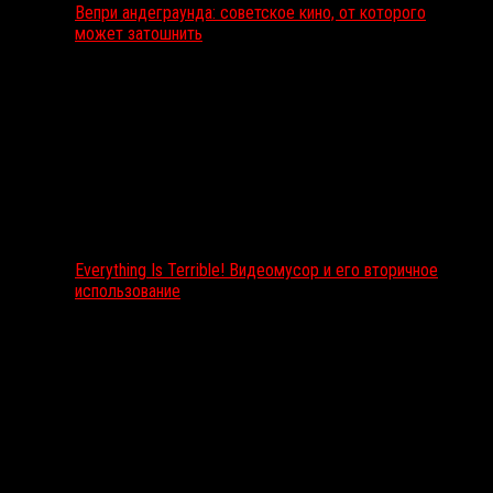
Вепри андеграунда: советское кино, от которого
может затошнить
Everything Is Terrible! Видеомусор и его вторичное
использование