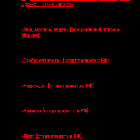
Франко — «за» и «против»
Ближайшие события
«Ешь, молись, худей» [специальный показ в
Москве]
11 августа 2026
«Турбулентность» [старт проката в РФ]
3 сентября 2026
«Надежда» [старт проката в РФ]
10 сентября 2026
«Натиск» [старт проката в РФ]
17 сентября 2026
«Лес» [старт проката в РФ]