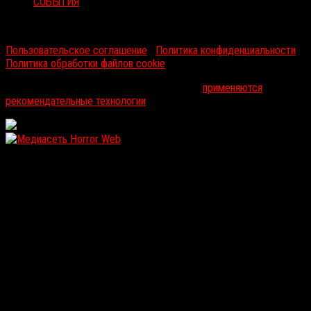
СОБЫТИЯ
RussoRosso © 2026 ООО "ФМП Групп". Все права защищены.
Пользовательское соглашение
|
Политика конфиденциальности
|
Политика обработки файлов cookie
На информационном ресурсе russorosso.ru
применяются
рекомендательные технологии
.
WordPress: 12.2MB | MySQL:112 | 1,122sec