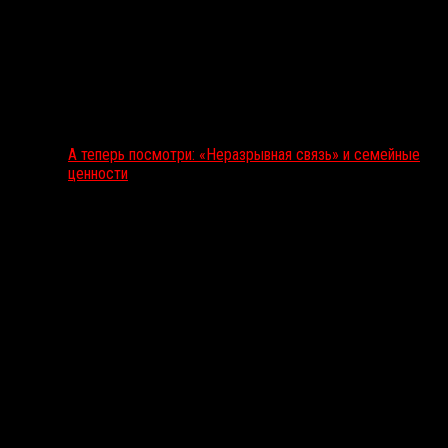
А теперь посмотри: «Неразрывная связь» и семейные
ценности