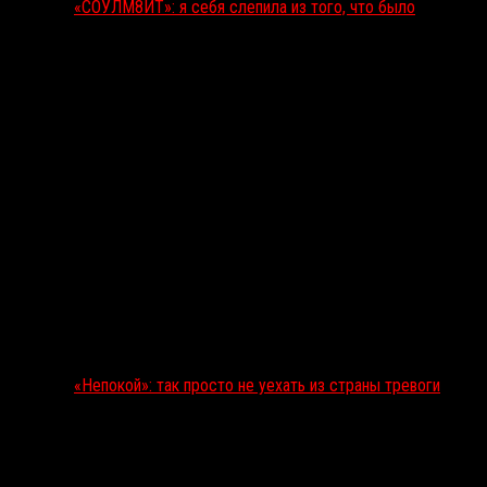
«СОУЛМ8ЙТ»: я себя слепила из того, что было
«Непокой»: так просто не уехать из страны тревоги