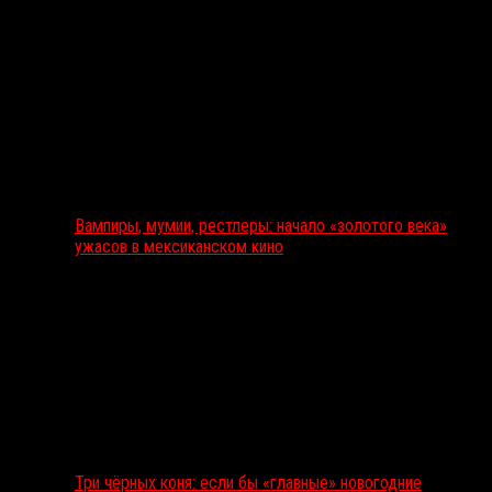
Вампиры, мумии, рестлеры: начало «золотого века»
ужасов в мексиканском кино
Три чёрных коня: если бы «главные» новогодние