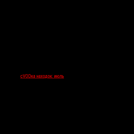
сVODка находок: июль