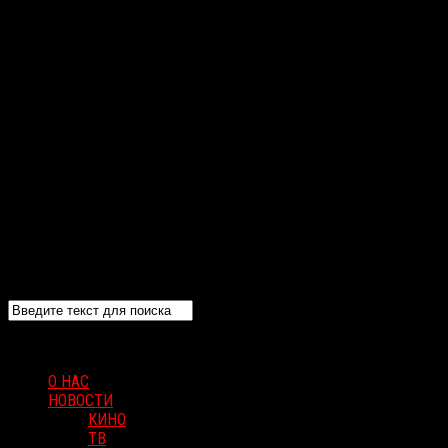
О НАС
НОВОСТИ
КИНО
ТВ