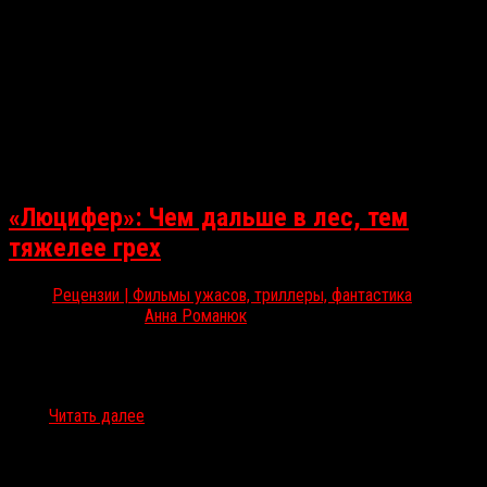
«Люцифер»: Чем дальше в лес, тем
тяжелее грех
Рецензии | Фильмы ужасов, триллеры, фантастика
Янв 6, 2022
Анна Романюк
Открываем год с «Люцифером» — фестивальным детищем
Петера Бруннера, ученика своих великих соотечественников —
Михаэля Ханеке и Ульриха Зайдля. Анна Романюк рассказывает о
том,…
Читать далее