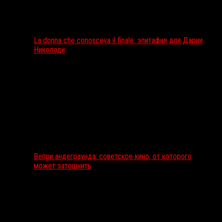
La donna che conosceva il finale: эпитафия для Дарии
Николоди
Вепри андеграунда: советское кино, от которого
может затошнить