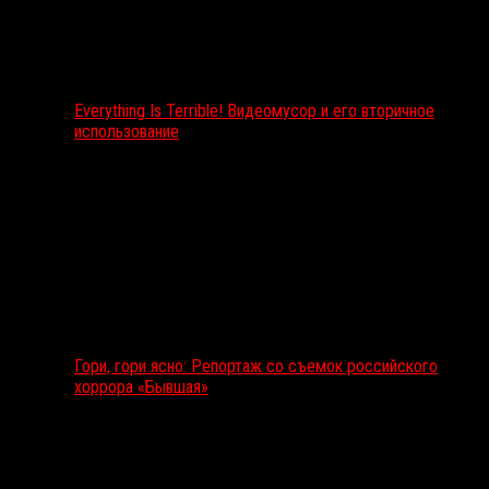
Everything Is Terrible! Видеомусор и его вторичное
использование
Гори, гори ясно: Репортаж со съемок российского
хоррора «Бывшая»
Подкаст RussoRosso