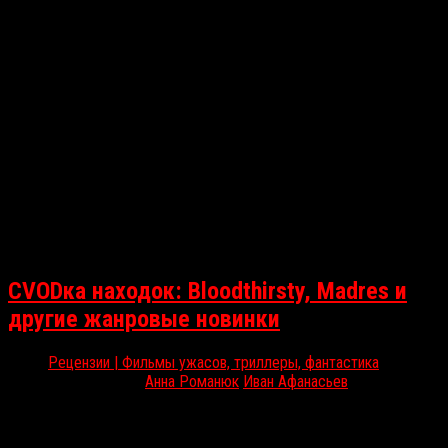
СVODка находок: Bloodthirsty, Madres и
другие жанровые новинки
Рецензии | Фильмы ужасов, триллеры, фантастика
Дек 15, 2021
Анна Романюк
|
Иван Афанасьев
|
Радикальное переложение истории о Красной Шапочке,
погружение в жизнь испанской коммуны на краю мира, а также