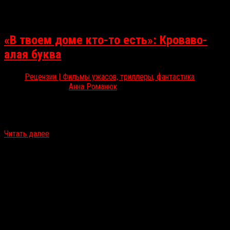
«В твоем доме кто-то есть»: Кроваво-
алая буква
Рецензии | Фильмы ужасов, триллеры, фантастика
Окт 1, 2021
Анна Романюк
С 23 по 30 сентября в Остине, штат Техас, проходил Fantastic
Fest. RussoRosso рассказывает о самых ожидаемых и
необычных фильмах прошедшего фестиваля. Начинаем мы…
Читать далее