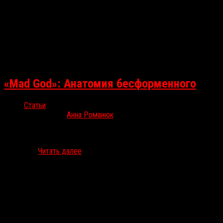
«Mad God»: Анатомия бесформенного
Статьи
Окт 1, 2021
Анна Романюк
С 23 по 30 сентября в Остине, штат Техас, проходил Fantastic
Fest. «Безумный Бог» — картина, поражающая в сердце и в мозг,
не важно…
Читать далее