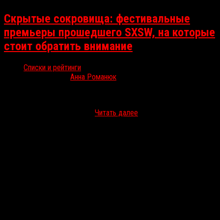
Скрытые сокровища: фестивальные
премьеры прошедшего SXSW, на которые
стоит обратить внимание
Списки и рейтинги
Апр 18, 2022
Анна Романюк
В этом году в программе техасского SXSW хватало громких
премьер, которые наверняка будут на слуху до конца года (да,
A24, это про вас). Поэтому…
Читать далее