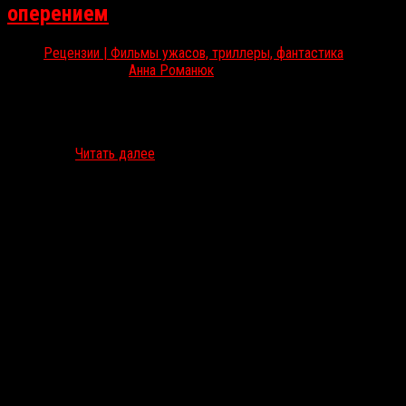
оперением
Рецензии | Фильмы ужасов, триллеры, фантастика
Окт 28, 2021
Анна Романюк
Полнометражный дебют Шарлотты Колберт впервые был
показан на фестивале в Локарно, мы же его увидели только на
Fantastic Fest. Анна Романюк подробно рассказывает о
сплетении…
Читать далее