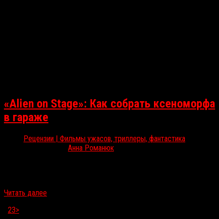
«Alien on Stage»: Как собрать ксеноморфа
в гараже
Рецензии | Фильмы ужасов, триллеры, фантастика
Июн 1, 2021
Анна Романюк
В программе Beat Film Festival покажут документальный фильм
«Чужой на сцене», историю о труппе любительского театра из
Дорсета, парадоксальным образом пришедшую к успеху с…
Читать далее
1
2
3
>