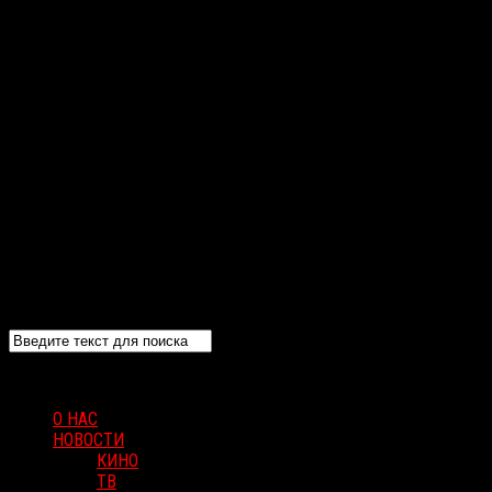
О НАС
НОВОСТИ
КИНО
ТВ