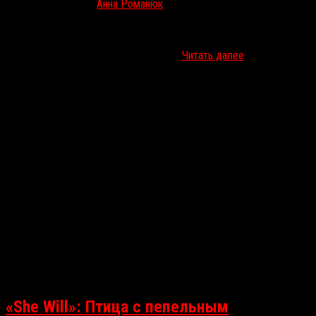
Дек 2, 2021
Анна Романюк
Какие-то фильмы из этой подборки вы все-таки сможете увидеть
буквально на следующей неделе, какие-то выйдут неизвестно
когда, а один может быть и вовсе не…
Читать далее
«She Will»: Птица с пепельным