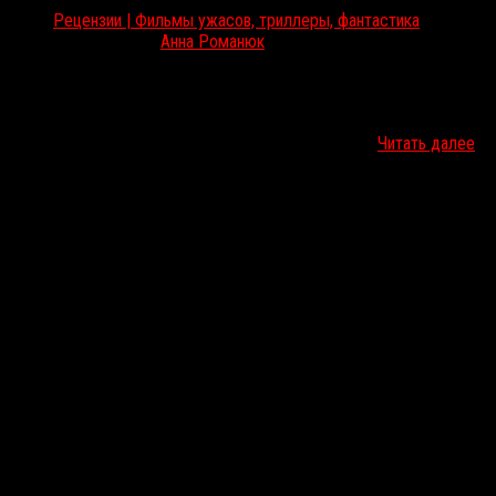
Рецензии | Фильмы ужасов, триллеры, фантастика
Дек 27, 2022
Анна Романюк
Недавно мы писали про «Кровавое рождество» с роботом-
убийцей в образе символа Рождества, сегодня рассказываем
про Санту-защитника, безжалостно уничтожающего
преступников, которые посмели оказаться на его…
Читать далее