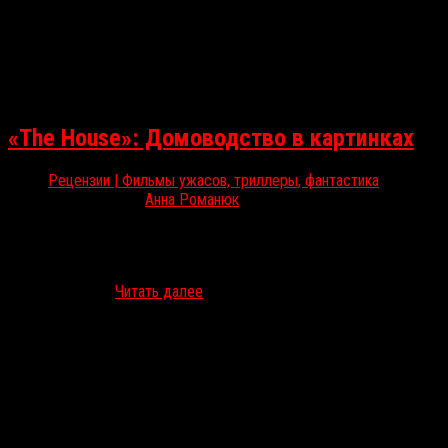
«The House»: Домоводство в картинках
Рецензии | Фильмы ужасов, триллеры, фантастика
Фев 16, 2022
Анна Романюк
В середине января на Netflix вышел анимационный альманах «The
House», в России переведенный как «Этот дом». Несмотря на
безобидное описание и некоторую внешнюю схожесть с
«Бесподобным…
Читать далее