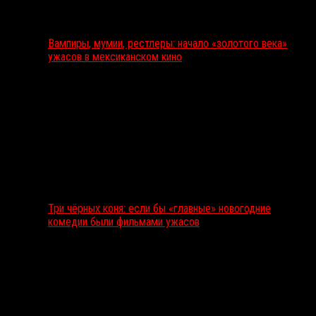
Вампиры, мумии, рестлеры: начало «золотого века»
ужасов в мексиканском кино
Три чёрных коня: если бы «главные» новогодние
комедии были фильмами ужасов