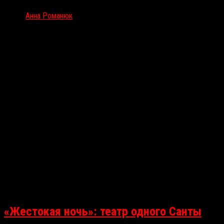
Автор
Анна Романюк
Смотрю плохие фильмы за вас
«Жестокая ночь»: театр одного Санты