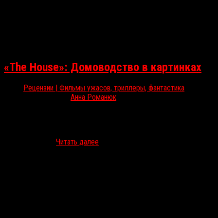
«The House»: Домоводство в картинках
Рецензии | Фильмы ужасов, триллеры, фантастика
Фев 16, 2022
Анна Романюк
В середине января на Netflix вышел анимационный альманах «The
House», в России переведенный как «Этот дом». Несмотря на
безобидное описание и некоторую внешнюю схожесть с
«Бесподобным…
Читать далее