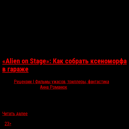
«Alien on Stage»: Как собрать ксеноморфа
в гараже
Рецензии | Фильмы ужасов, триллеры, фантастика
Июн 1, 2021
Анна Романюк
В программе Beat Film Festival покажут документальный фильм
«Чужой на сцене», историю о труппе любительского театра из
Дорсета, парадоксальным образом пришедшую к успеху с…
Читать далее
1
2
3
>