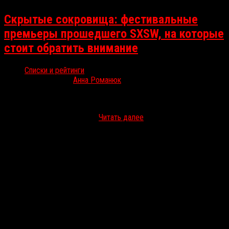
Скрытые сокровища: фестивальные
премьеры прошедшего SXSW, на которые
стоит обратить внимание
Списки и рейтинги
Апр 18, 2022
Анна Романюк
В этом году в программе техасского SXSW хватало громких
премьер, которые наверняка будут на слуху до конца года (да,
A24, это про вас). Поэтому…
Читать далее