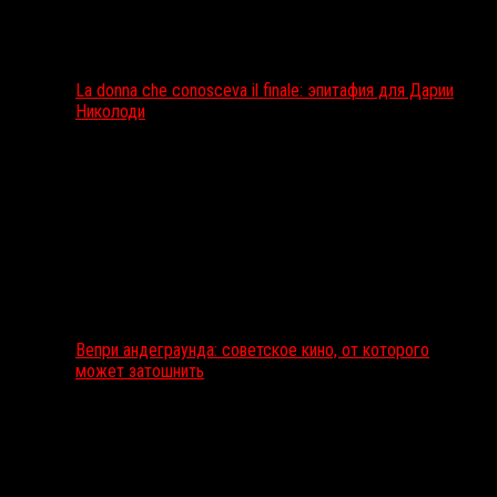
La donna che conosceva il finale: эпитафия для Дарии
Николоди
Вепри андеграунда: советское кино, от которого
может затошнить