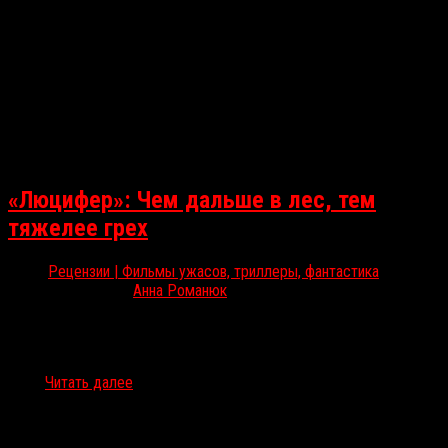
«Люцифер»: Чем дальше в лес, тем
тяжелее грех
Рецензии | Фильмы ужасов, триллеры, фантастика
Янв 6, 2022
Анна Романюк
Открываем год с «Люцифером» — фестивальным детищем
Петера Бруннера, ученика своих великих соотечественников —
Михаэля Ханеке и Ульриха Зайдля. Анна Романюк рассказывает о
том,…
Читать далее