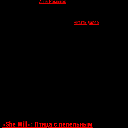
Дек 2, 2021
Анна Романюк
Какие-то фильмы из этой подборки вы все-таки сможете увидеть
буквально на следующей неделе, какие-то выйдут неизвестно
когда, а один может быть и вовсе не…
Читать далее
«She Will»: Птица с пепельным