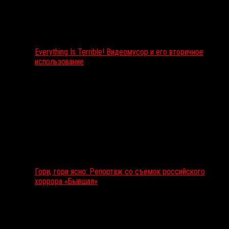
Everything Is Terrible! Видеомусор и его вторичное
использование
Гори, гори ясно: Репортаж со съемок российского
хоррора «Бывшая»
Подкаст RussoRosso