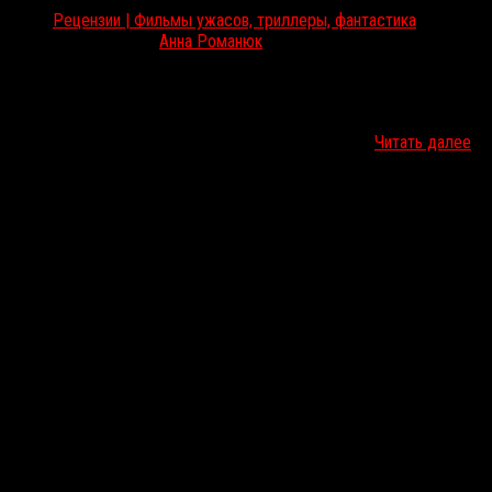
Рецензии | Фильмы ужасов, триллеры, фантастика
Дек 27, 2022
Анна Романюк
Недавно мы писали про «Кровавое рождество» с роботом-
убийцей в образе символа Рождества, сегодня рассказываем
про Санту-защитника, безжалостно уничтожающего
преступников, которые посмели оказаться на его…
Читать далее