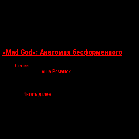
«Mad God»: Анатомия бесформенного
Статьи
Окт 1, 2021
Анна Романюк
С 23 по 30 сентября в Остине, штат Техас, проходил Fantastic
Fest. «Безумный Бог» — картина, поражающая в сердце и в мозг,
не важно…
Читать далее