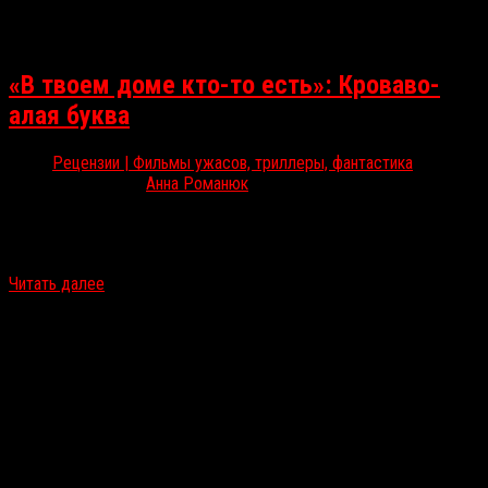
«В твоем доме кто-то есть»: Кроваво-
алая буква
Рецензии | Фильмы ужасов, триллеры, фантастика
Окт 1, 2021
Анна Романюк
С 23 по 30 сентября в Остине, штат Техас, проходил Fantastic
Fest. RussoRosso рассказывает о самых ожидаемых и
необычных фильмах прошедшего фестиваля. Начинаем мы…
Читать далее