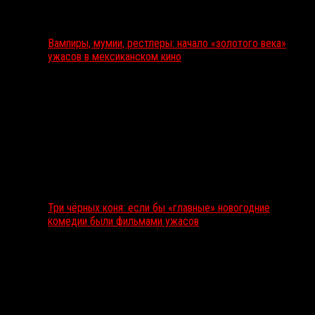
Вампиры, мумии, рестлеры: начало «золотого века»
ужасов в мексиканском кино
Три чёрных коня: если бы «главные» новогодние
комедии были фильмами ужасов