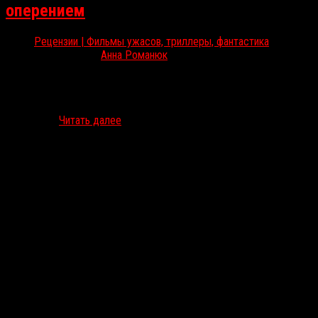
оперением
Рецензии | Фильмы ужасов, триллеры, фантастика
Окт 28, 2021
Анна Романюк
Полнометражный дебют Шарлотты Колберт впервые был
показан на фестивале в Локарно, мы же его увидели только на
Fantastic Fest. Анна Романюк подробно рассказывает о
сплетении…
Читать далее