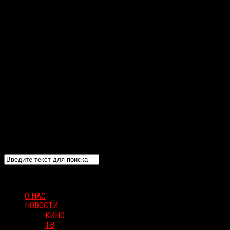
О НАС
НОВОСТИ
КИНО
ТВ