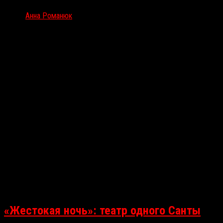
Автор
Анна Романюк
Смотрю плохие фильмы за вас
«Жестокая ночь»: театр одного Санты