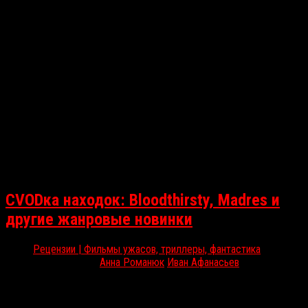
СVODка находок: Bloodthirsty, Madres и
другие жанровые новинки
Рецензии | Фильмы ужасов, триллеры, фантастика
Дек 15, 2021
Анна Романюк
|
Иван Афанасьев
|
Радикальное переложение истории о Красной Шапочке,
погружение в жизнь испанской коммуны на краю мира, а также