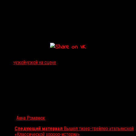
Тэги:
чужой
чужой на сцене
Автор:
Анна Романюк
Следующий материал
Вышел тизер-трейлер итальянской
«Классической хоррор-истории»