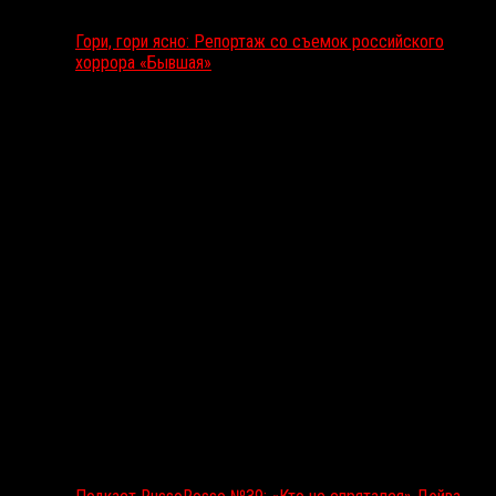
Гори, гори ясно: Репортаж со съемок российского
хоррора «Бывшая»
Подкаст RussoRosso