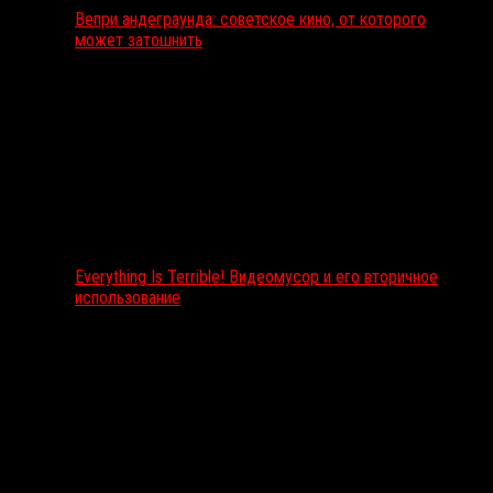
Вепри андеграунда: советское кино, от которого
может затошнить
Everything Is Terrible! Видеомусор и его вторичное
использование