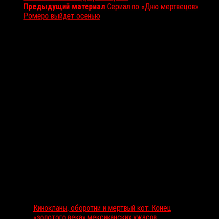
Предыдущий материал
Сериал по «Дню мертвецов»
Ромеро выйдет осенью
Вам также может понравиться...
Выбор редакции
Кинокланы, оборотни и мертвый кот: Конец
«золотого века» мексиканских ужасов