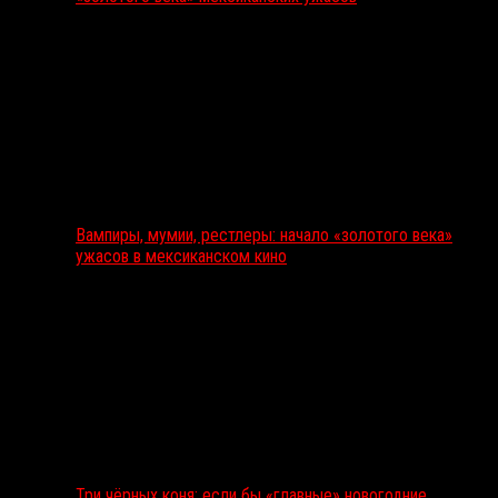
Вампиры, мумии, рестлеры: начало «золотого века»
ужасов в мексиканском кино
Три чёрных коня: если бы «главные» новогодние