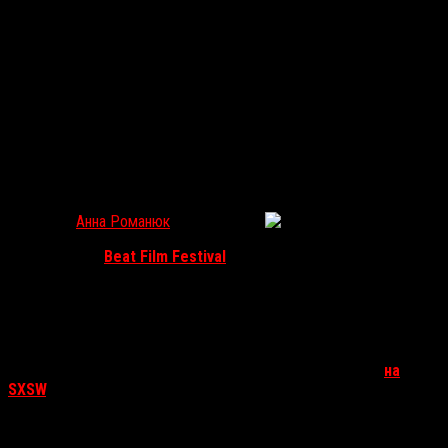
«Alien on Stage»: Как собрать ксеноморфа в гараже
Анна Романюк
Июн 1, 2021
525
В программе
Beat Film Festival
покажут документальный
фильм «Чужой на сцене», историю о труппе любительского
театра из Дорсета, парадоксальным образом пришедшую
к успеху с переносом культового космохоррора на
театральные подмостки. На все «как», «зачем» и прочие
напрашивающиеся вопросы отвечает Анна Романюк,
которой посчастливилось увидеть этот фильм ещё
на
SXSW
.