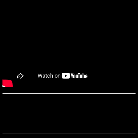
«Чужой на сцене» / Alien on Stage (2020)
Режиссерки:
Люси Харви, Даниэль Каммер
Операторка:
Даниэль Каммер
Продюсирование:
Люси Харви, Даниэль Каммер, Адам Ф.
Голдберг и др.