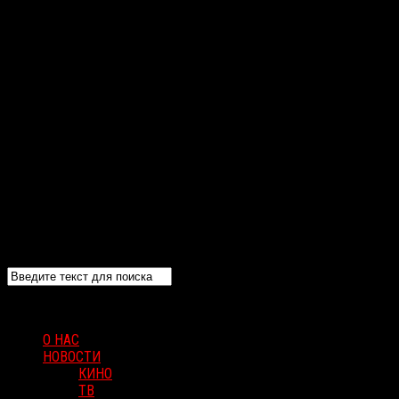
О НАС
НОВОСТИ
КИНО
ТВ