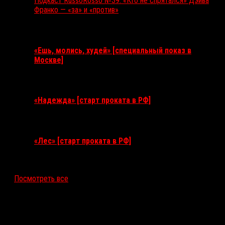
Подкаст RussoRosso №39: «Кто не спрятался» Дэйва
Франко — «за» и «против»
Ближайшие события
«Ешь, молись, худей» [специальный показ в
Москве]
11 августа 2026
«Надежда» [старт проката в РФ]
10 сентября 2026
«Лес» [старт проката в РФ]
12 ноября 2026
Посмотреть все
Последние рецензии