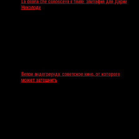
La donna che conosceva il finale: эпитафия для Дарии
Николоди
Вепри андеграунда: советское кино, от которого
может затошнить