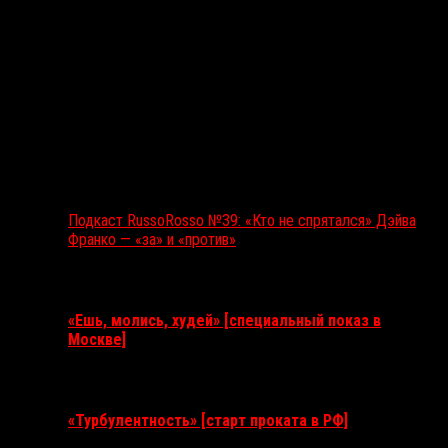
Подкаст RussoRosso №39: «Кто не спрятался» Дэйва
Франко — «за» и «против»
Ближайшие события
«Ешь, молись, худей» [специальный показ в
Москве]
11 августа 2026
«Турбулентность» [старт проката в РФ]