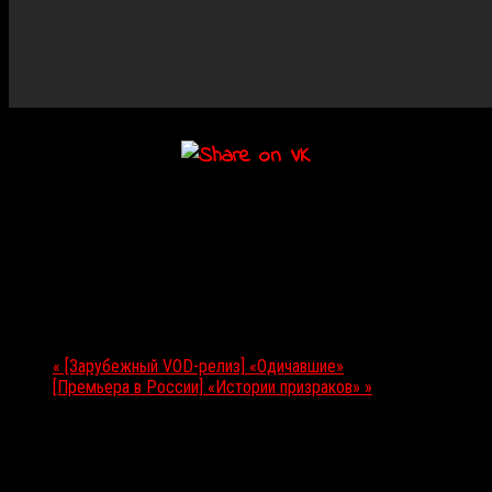
Подробности
Дата:
29.05.2018
Мероприятие Навигация
«
[Зарубежный VOD-релиз] «Одичавшие»
[Премьера в России] «Истории призраков»
»
Выбор редакции