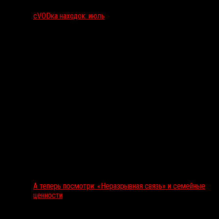
сVODка находок: июль
А теперь посмотри: «Неразрывная связь» и семейные
ценности