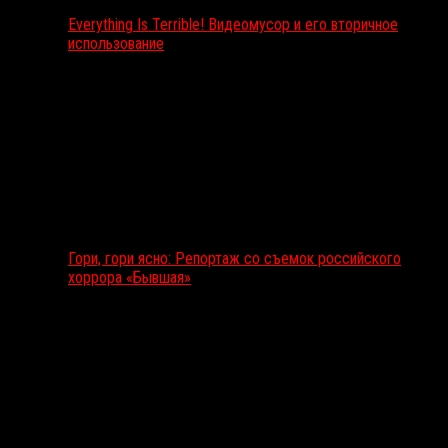
Everything Is Terrible! Видеомусор и его вторичное
использование
Гори, гори ясно: Репортаж со съемок российского
хоррора «Бывшая»
Подкаст RussoRosso