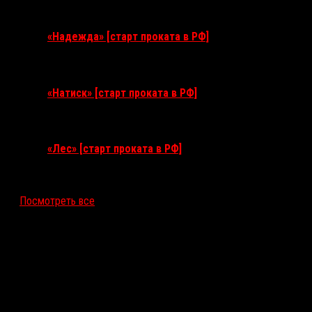
3 сентября 2026
«Надежда» [старт проката в РФ]
10 сентября 2026
«Натиск» [старт проката в РФ]
17 сентября 2026
«Лес» [старт проката в РФ]
12 ноября 2026
Посмотреть все
Последние рецензии