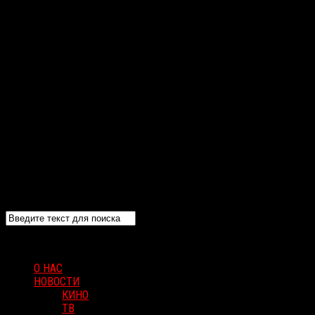
О НАС
НОВОСТИ
КИНО
ТВ