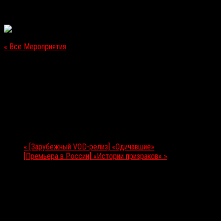
« Все Мероприятия
Это мероприятие прошло.
[Игровой релиз] Agony
29.05.2018
Мероприятие Навигация
«
[Зарубежный VOD-релиз] «Одичавшие»
[Премьера в России] «Истории призраков»
»