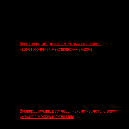
Кинокланы, оборотни и мертвый кот: Конец
«золотого века» мексиканских ужасов
Вампиры, мумии, рестлеры: начало «золотого века»
ужасов в мексиканском кино