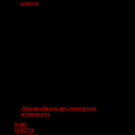
ценности
«Мальчик-обжора»: вкус пороков рода
человеческого
О НАС
НОВОСТИ