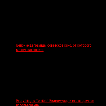
Вепри андеграунда: советское кино, от которого
может затошнить
Everything Is Terrible! Видеомусор и его вторичное
использование