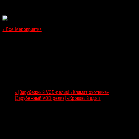
« Все Мероприятия
Это мероприятие прошло.
[Выход в прокат в РФ] «Заклятье: Другая сторона»
14.01.2021
Мероприятие Навигация
«
[Зарубежный VOD-релиз] «Климат охотника»
[Зарубежный VOD-релиз] «Кровавый ад»
»