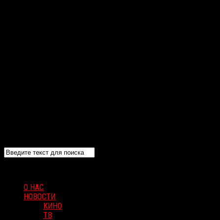
О НАС
НОВОСТИ
КИНО
ТВ