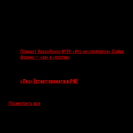
Подкаст RussoRosso №39: «Кто не спрятался» Дэйва
Франко — «за» и «против»
Ближайшие события
«Лес» [старт проката в РФ]
12 ноября 2026
Посмотреть все
Последние рецензии