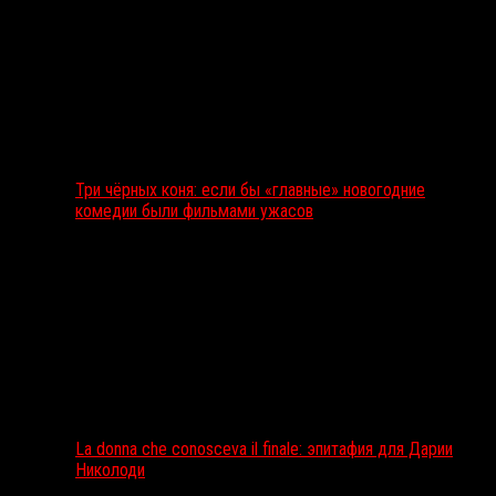
Три чёрных коня: если бы «главные» новогодние
комедии были фильмами ужасов
La donna che conosceva il finale: эпитафия для Дарии
Николоди