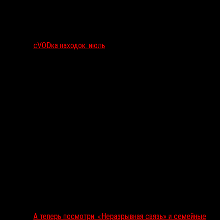
сVODка находок: июль
А теперь посмотри: «Неразрывная связь» и семейные