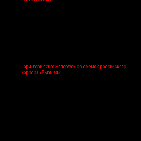
Гори, гори ясно: Репортаж со съемок российского
хоррора «Бывшая»
Подкаст RussoRosso