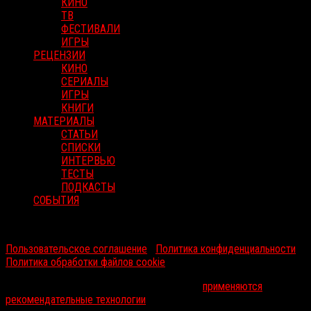
КИНО
ТВ
ФЕСТИВАЛИ
ИГРЫ
РЕЦЕНЗИИ
КИНО
СЕРИАЛЫ
ИГРЫ
КНИГИ
МАТЕРИАЛЫ
СТАТЬИ
СПИСКИ
ИНТЕРВЬЮ
ТЕСТЫ
ПОДКАСТЫ
СОБЫТИЯ
RussoRosso © 2026 ООО "ФМП Групп". Все права защищены.
Пользовательское соглашение
|
Политика конфиденциальности
|
Политика обработки файлов cookie
На информационном ресурсе russorosso.ru
применяются
рекомендательные технологии
.