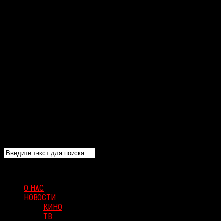
О НАС
НОВОСТИ
КИНО
ТВ