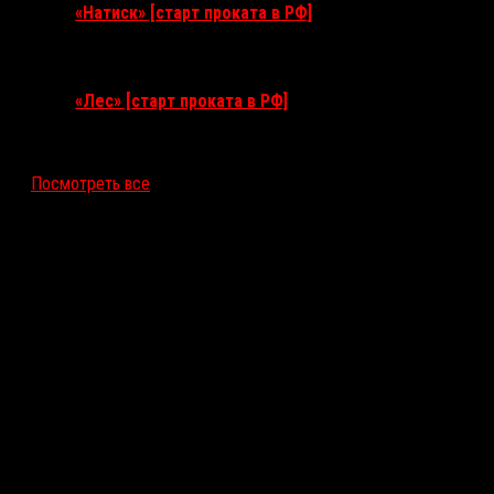
«Натиск» [старт проката в РФ]
17 сентября 2026
«Лес» [старт проката в РФ]
12 ноября 2026
Посмотреть все
Последние рецензии