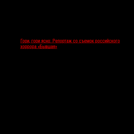
Гори, гори ясно: Репортаж со съемок российского
хоррора «Бывшая»
Подкаст RussoRosso