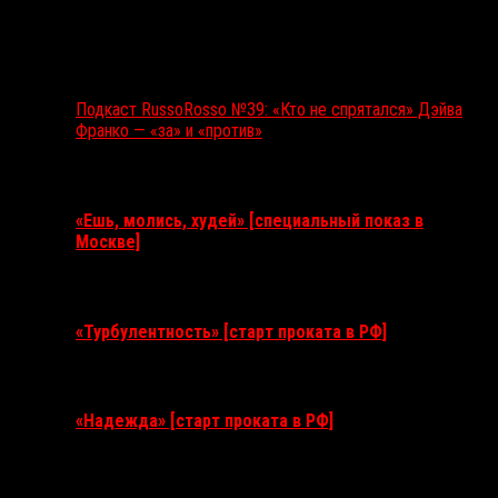
Подкаст RussoRosso №39: «Кто не спрятался» Дэйва
Франко — «за» и «против»
Ближайшие события
«Ешь, молись, худей» [специальный показ в
Москве]
11 августа 2026
«Турбулентность» [старт проката в РФ]
3 сентября 2026
«Надежда» [старт проката в РФ]
10 сентября 2026