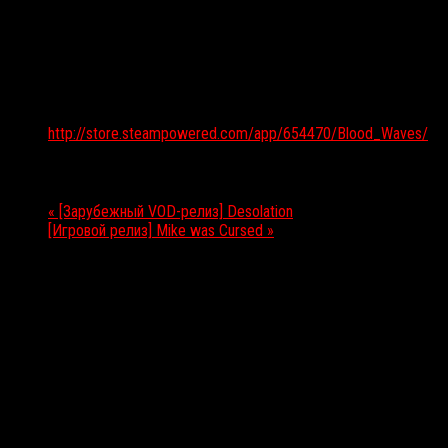
Подробности
Дата:
15.12.2017
Веб-сайт:
http://store.steampowered.com/app/654470/Blood_Waves/
Мероприятие Навигация
«
[Зарубежный VOD-релиз] Desolation
[Игровой релиз] Mike was Cursed
»
Выбор редакции