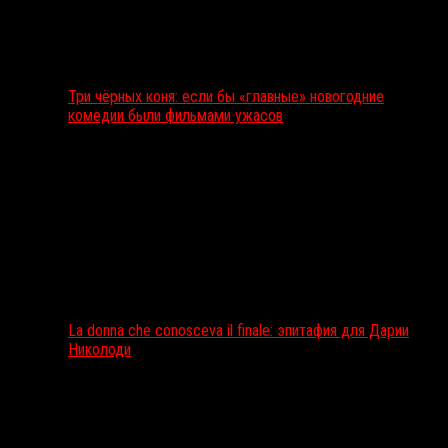
Три чёрных коня: если бы «главные» новогодние
комедии были фильмами ужасов
La donna che conosceva il finale: эпитафия для Дарии
Николоди