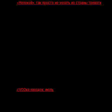
«Непокой»: так просто не уехать из страны тревоги
сVODка находок: июль