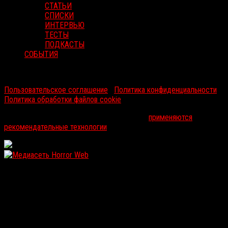
СТАТЬИ
СПИСКИ
ИНТЕРВЬЮ
ТЕСТЫ
ПОДКАСТЫ
СОБЫТИЯ
RussoRosso © 2026 ООО "ФМП Групп". Все права защищены.
Пользовательское соглашение
|
Политика конфиденциальности
|
Политика обработки файлов cookie
На информационном ресурсе russorosso.ru
применяются
рекомендательные технологии
.
WordPress: 11.93MB | MySQL:102 | 1,531sec