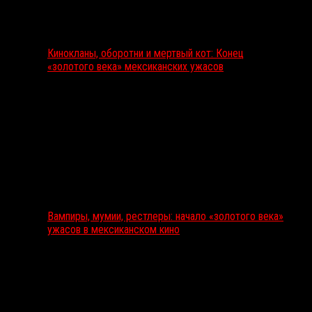
Кинокланы, оборотни и мертвый кот: Конец
«золотого века» мексиканских ужасов
Вампиры, мумии, рестлеры: начало «золотого века»
ужасов в мексиканском кино