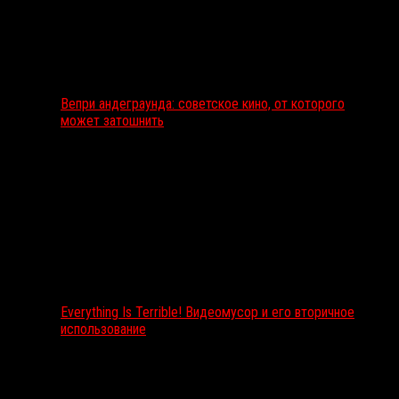
Вепри андеграунда: советское кино, от которого
может затошнить
Everything Is Terrible! Видеомусор и его вторичное
использование