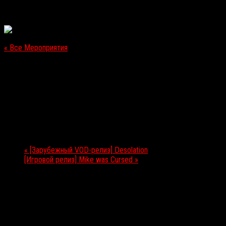
« Все Мероприятия
Это мероприятие прошло.
[Игровой релиз] Blood Waves
15.12.2017
Мероприятие Навигация
«
[Зарубежный VOD-релиз] Desolation
[Игровой релиз] Mike was Cursed
»