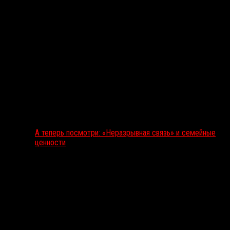
А теперь посмотри: «Неразрывная связь» и семейные
ценности