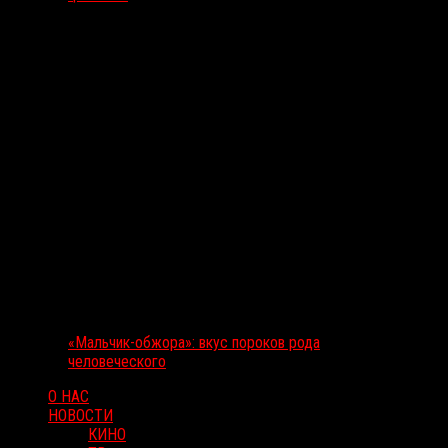
«Мальчик-обжора»: вкус пороков рода
человеческого
О НАС
НОВОСТИ
КИНО