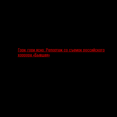
Гори, гори ясно: Репортаж со съемок российского
хоррора «Бывшая»
Подкаст RussoRosso