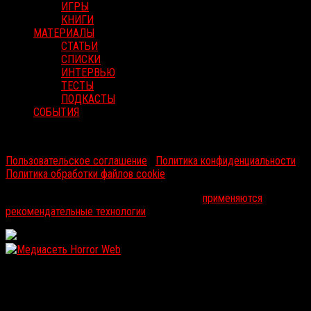
ИГРЫ
КНИГИ
МАТЕРИАЛЫ
СТАТЬИ
СПИСКИ
ИНТЕРВЬЮ
ТЕСТЫ
ПОДКАСТЫ
СОБЫТИЯ
RussoRosso © 2026 ООО "ФМП Групп". Все права защищены.
Пользовательское соглашение
|
Политика конфиденциальности
|
Политика обработки файлов cookie
На информационном ресурсе russorosso.ru
применяются
рекомендательные технологии
.
WordPress: 11.92MB | MySQL:100 | 1,451sec