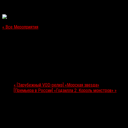
« Все Мероприятия
Это мероприятие прошло.
[Премьера в России] «Так сказал Чарли»
30.05.2019
Мероприятие Навигация
«
[Зарубежный VOD-релиз] «Морская звезда»
[Премьера в России] «Годзилла 2: Король монстров»
»