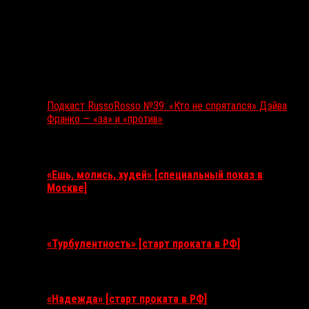
Подкаст RussoRosso №39: «Кто не спрятался» Дэйва
Франко — «за» и «против»
Ближайшие события
«Ешь, молись, худей» [специальный показ в
Москве]
11 августа 2026
«Турбулентность» [старт проката в РФ]
3 сентября 2026
«Надежда» [старт проката в РФ]