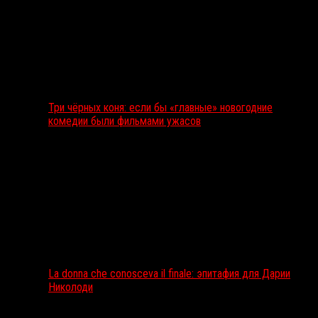
Три чёрных коня: если бы «главные» новогодние
комедии были фильмами ужасов
La donna che conosceva il finale: эпитафия для Дарии
Николоди