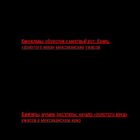
Кинокланы, оборотни и мертвый кот: Конец
«золотого века» мексиканских ужасов
Вампиры, мумии, рестлеры: начало «золотого века»
ужасов в мексиканском кино