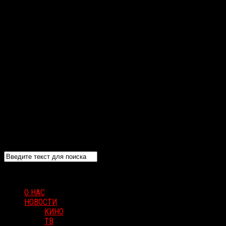
О НАС
НОВОСТИ
КИНО
ТВ