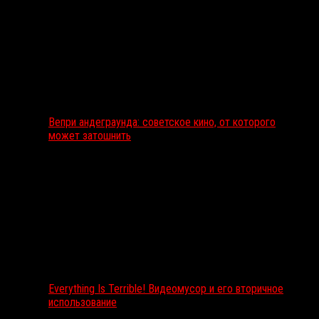
Вепри андеграунда: советское кино, от которого
может затошнить
Everything Is Terrible! Видеомусор и его вторичное
использование