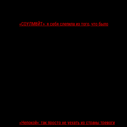
«СОУЛМ8ЙТ»: я себя слепила из того, что было
«Непокой»: так просто не уехать из страны тревоги