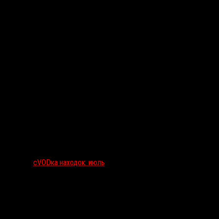
сVODка находок: июль