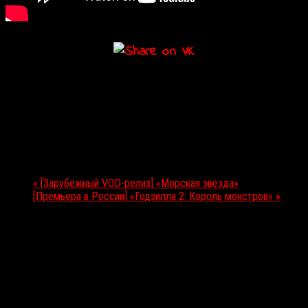
Подробности
Дата:
30.05.2019
Мероприятие Навигация
«
[Зарубежный VOD-релиз] «Морская звезда»
[Премьера в России] «Годзилла 2: Король монстров»
»
Выбор редакции