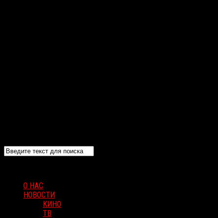
О НАС
НОВОСТИ
КИНО
ТВ