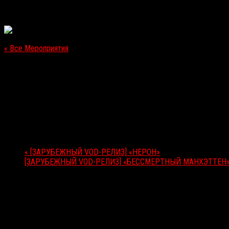
« Все Мероприятия
Это мероприятие прошло.
[ЗАРУБЕЖНЫЙ VOD-РЕЛИЗ] «ТЕМНЫЙ СИГНАЛ»
06.06.2017
Мероприятие Навигация
«
[ЗАРУБЕЖНЫЙ VOD-РЕЛИЗ] «НЕРОН»
[ЗАРУБЕЖНЫЙ VOD-РЕЛИЗ] «БЕССМЕРТНЫЙ МАНХЭТТЕН