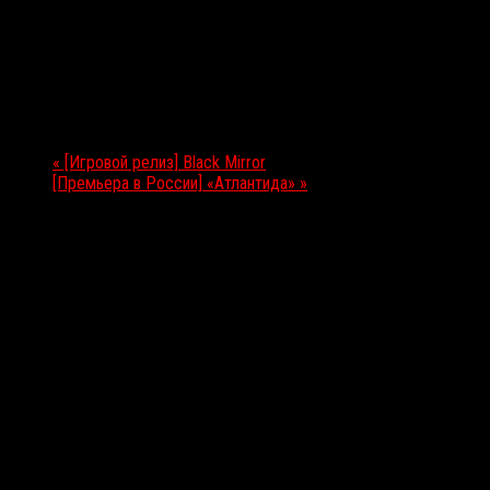
Подробности
Дата:
30.11.2017
Мероприятие Навигация
«
[Игровой релиз] Black Mirror
[Премьера в России] «Атлантида»
»
Выбор редакции