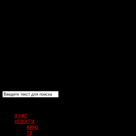
О НАС
НОВОСТИ
КИНО
ТВ