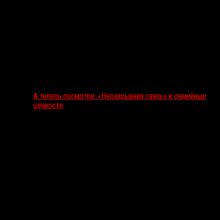
А теперь посмотри: «Неразрывная связь» и семейные
ценности