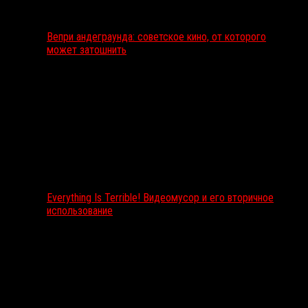
Вепри андеграунда: советское кино, от которого
может затошнить
Everything Is Terrible! Видеомусор и его вторичное
использование