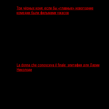
Три чёрных коня: если бы «главные» новогодние
комедии были фильмами ужасов
La donna che conosceva il finale: эпитафия для Дарии
Николоди