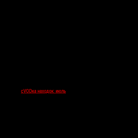
сVODка находок: июль