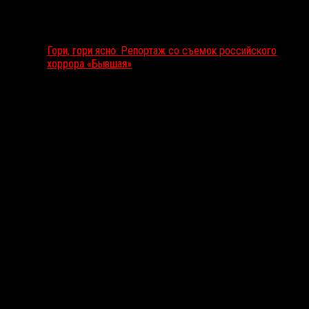
Гори, гори ясно: Репортаж со съемок российского
хоррора «Бывшая»
Подкаст RussoRosso