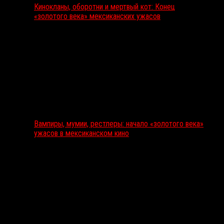
Кинокланы, оборотни и мертвый кот: Конец
«золотого века» мексиканских ужасов
Вампиры, мумии, рестлеры: начало «золотого века»
ужасов в мексиканском кино