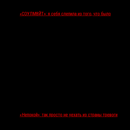
«СОУЛМ8ЙТ»: я себя слепила из того, что было
«Непокой»: так просто не уехать из страны тревоги