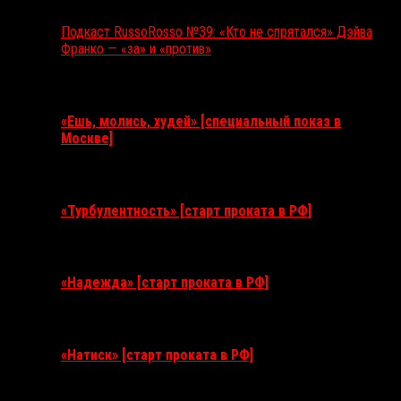
Подкаст RussoRosso №39: «Кто не спрятался» Дэйва
Франко — «за» и «против»
Ближайшие события
«Ешь, молись, худей» [специальный показ в
Москве]
11 августа 2026
«Турбулентность» [старт проката в РФ]
3 сентября 2026
«Надежда» [старт проката в РФ]
10 сентября 2026
«Натиск» [старт проката в РФ]
17 сентября 2026