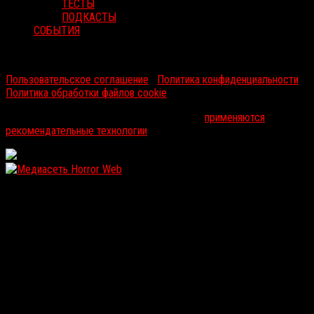
ТЕСТЫ
ПОДКАСТЫ
СОБЫТИЯ
RussoRosso © 2026 ООО "ФМП Групп". Все права защищены.
Пользовательское соглашение
|
Политика конфиденциальности
|
Политика обработки файлов cookie
На информационном ресурсе russorosso.ru
применяются
рекомендательные технологии
.
WordPress: 11.93MB | MySQL:102 | 1,503sec