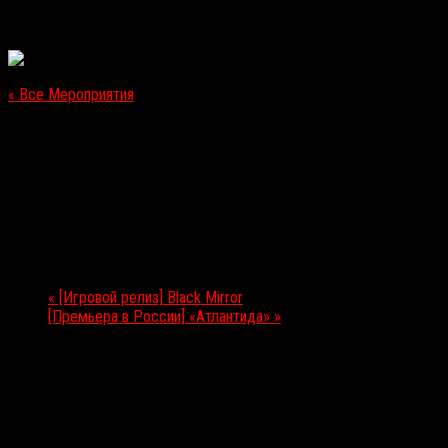
« Все Мероприятия
Это мероприятие прошло.
[Премьера в России] «Натуральные упыри»
30.11.2017
Мероприятие Навигация
«
[Игровой релиз] Black Mirror
[Премьера в России] «Атлантида»
»