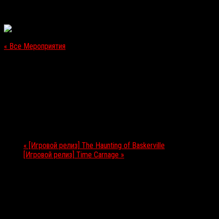
« Все Мероприятия
Это мероприятие прошло.
[Игровой релиз] EXTINCTION
10.04.2018
Мероприятие Навигация
«
[Игровой релиз] The Haunting of Baskerville
[Игровой релиз] Time Carnage
»