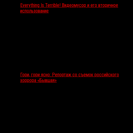
Everything Is Terrible! Видеомусор и его вторичное
использование
Гори, гори ясно: Репортаж со съемок российского
хоррора «Бывшая»
Подкаст RussoRosso