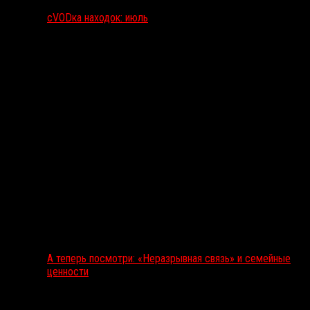
сVODка находок: июль
А теперь посмотри: «Неразрывная связь» и семейные
ценности