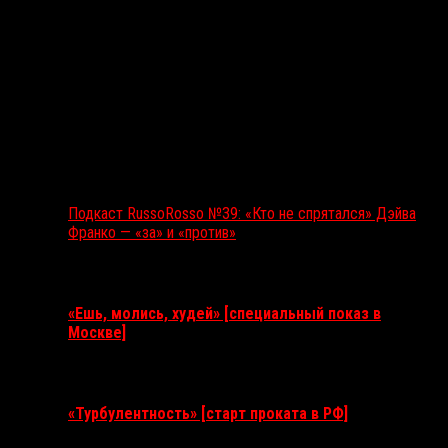
Подкаст RussoRosso №39: «Кто не спрятался» Дэйва
Франко — «за» и «против»
Ближайшие события
«Ешь, молись, худей» [специальный показ в
Москве]
11 августа 2026
«Турбулентность» [старт проката в РФ]