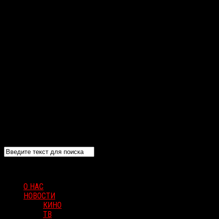
О НАС
НОВОСТИ
КИНО
ТВ