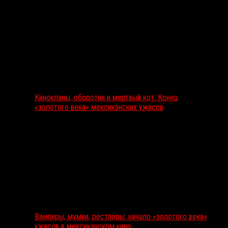
Кинокланы, оборотни и мертвый кот: Конец
«золотого века» мексиканских ужасов
Вампиры, мумии, рестлеры: начало «золотого века»
ужасов в мексиканском кино