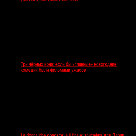
Три чёрных коня: если бы «главные» новогодние
комедии были фильмами ужасов
La donna che conosceva il finale: эпитафия для Дарии