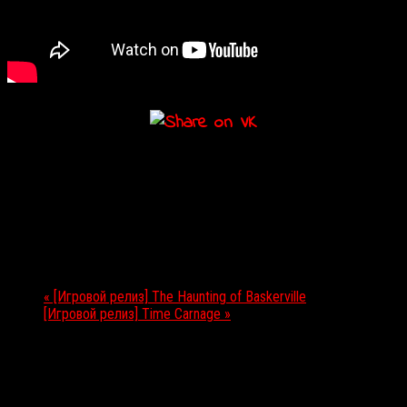
Подробности
Дата:
10.04.2018
Мероприятие Навигация
«
[Игровой релиз] The Haunting of Baskerville
[Игровой релиз] Time Carnage
»
Выбор редакции