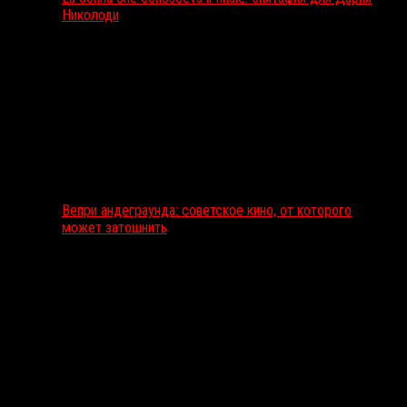
Николоди
Вепри андеграунда: советское кино, от которого
может затошнить