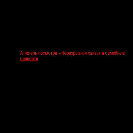
А теперь посмотри: «Неразрывная связь» и семейные
ценности