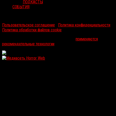
ПОДКАСТЫ
СОБЫТИЯ
RussoRosso © 2026 ООО "ФМП Групп". Все права защищены.
Пользовательское соглашение
|
Политика конфиденциальности
|
Политика обработки файлов cookie
На информационном ресурсе russorosso.ru
применяются
рекомендательные технологии
.
WordPress: 11.83MB | MySQL:102 | 5,430sec