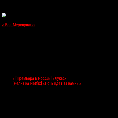
« Все Мероприятия
Это мероприятие прошло.
[Премьера в России] «Галвестон»
18.10.2018
Мероприятие Навигация
«
[Премьера в России] «Лукас»
[Релиз на Netflix] «Ночь идет за нами»
»