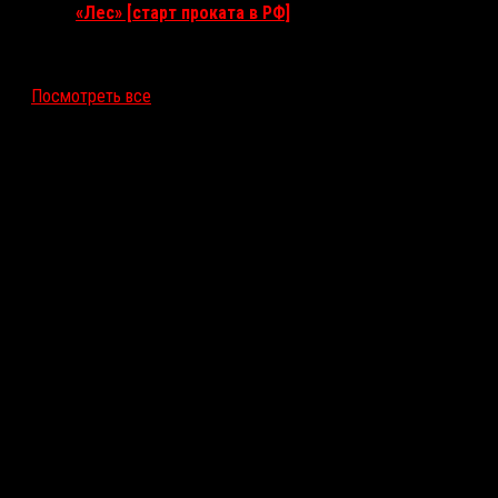
«Лес» [старт проката в РФ]
12 ноября 2026
Посмотреть все
Последние рецензии