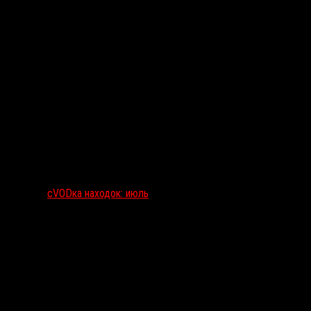
сVODка находок: июль