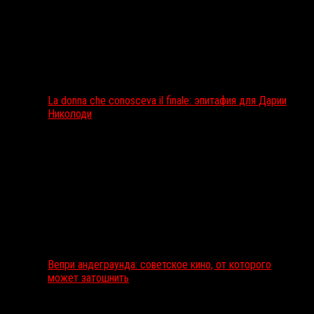
La donna che conosceva il finale: эпитафия для Дарии
Николоди
Вепри андеграунда: советское кино, от которого
может затошнить