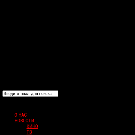
О НАС
НОВОСТИ
КИНО
ТВ