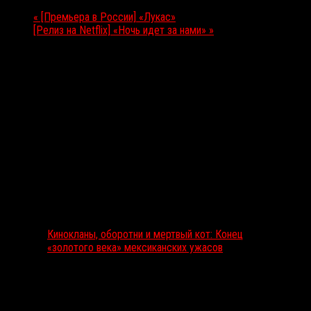
«
[Премьера в России] «Лукас»
[Релиз на Netflix] «Ночь идет за нами»
»
Выбор редакции
Кинокланы, оборотни и мертвый кот: Конец
«золотого века» мексиканских ужасов