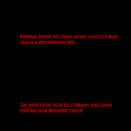
Вампиры, мумии, рестлеры: начало «золотого века»
ужасов в мексиканском кино
Три чёрных коня: если бы «главные» новогодние
комедии были фильмами ужасов