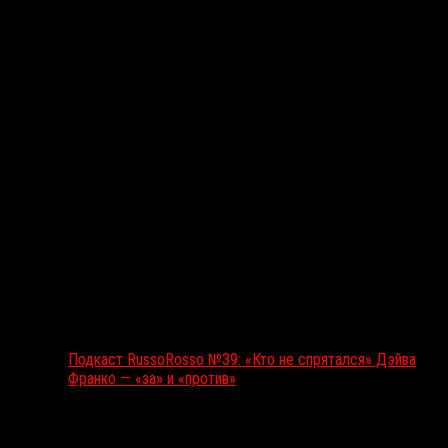
Подкаст RussoRosso
Подкаст RussoRosso №39: «Кто не спрятался» Дэйва
Франко — «за» и «против»
Ближайшие события