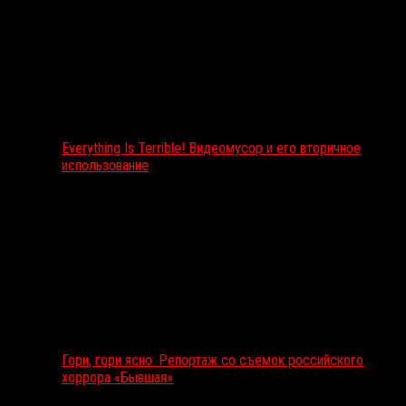
Everything Is Terrible! Видеомусор и его вторичное
использование
Гори, гори ясно: Репортаж со съемок российского
хоррора «Бывшая»