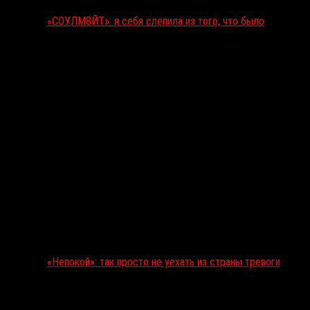
«СОУЛМ8ЙТ»: я себя слепила из того, что было
«Непокой»: так просто не уехать из страны тревоги