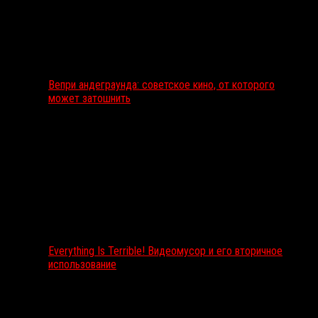
Вепри андеграунда: советское кино, от которого
может затошнить
Everything Is Terrible! Видеомусор и его вторичное
использование