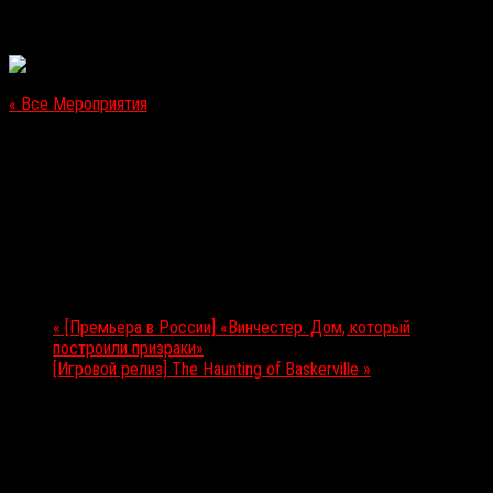
« Все Мероприятия
Это мероприятие прошло.
[Премьера в России] «Гоголь. Вий»
05.04.2018
Мероприятие Навигация
«
[Премьера в России] «Винчестер. Дом, который
построили призраки»
[Игровой релиз] The Haunting of Baskerville
»