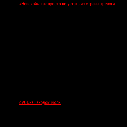
«Непокой»: так просто не уехать из страны тревоги
сVODка находок: июль