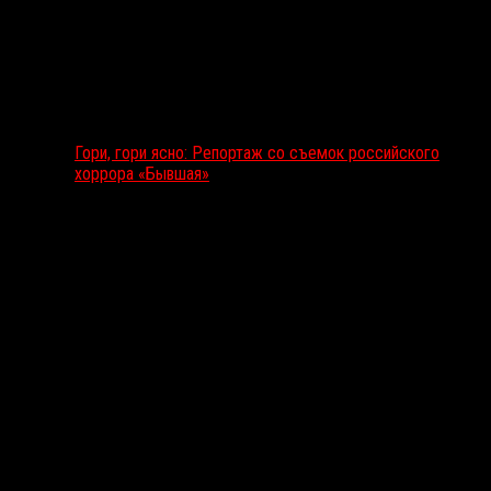
Гори, гори ясно: Репортаж со съемок российского
хоррора «Бывшая»
Подкаст RussoRosso