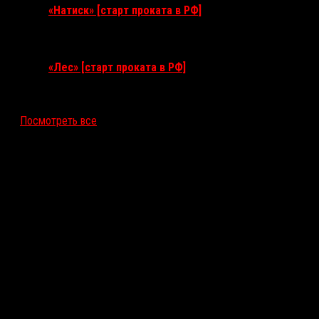
«Натиск» [старт проката в РФ]
17 сентября 2026
«Лес» [старт проката в РФ]
12 ноября 2026
Посмотреть все
Последние рецензии