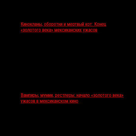
Кинокланы, оборотни и мертвый кот: Конец
«золотого века» мексиканских ужасов
Вампиры, мумии, рестлеры: начало «золотого века»
ужасов в мексиканском кино