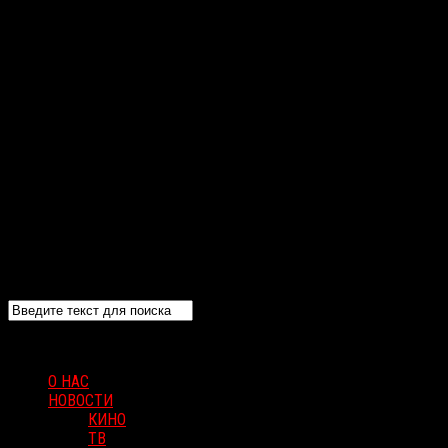
О НАС
НОВОСТИ
КИНО
ТВ