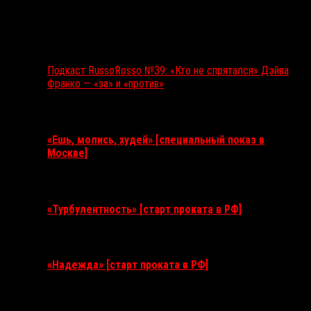
Подкаст RussoRosso №39: «Кто не спрятался» Дэйва
Франко — «за» и «против»
Ближайшие события
«Ешь, молись, худей» [специальный показ в
Москве]
11 августа 2026
«Турбулентность» [старт проката в РФ]
3 сентября 2026
«Надежда» [старт проката в РФ]
10 сентября 2026