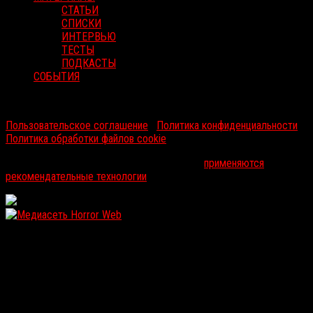
СТАТЬИ
СПИСКИ
ИНТЕРВЬЮ
ТЕСТЫ
ПОДКАСТЫ
СОБЫТИЯ
RussoRosso © 2026 ООО "ФМП Групп". Все права защищены.
Пользовательское соглашение
|
Политика конфиденциальности
|
Политика обработки файлов cookie
На информационном ресурсе russorosso.ru
применяются
рекомендательные технологии
.
WordPress: 11.93MB | MySQL:102 | 1,509sec