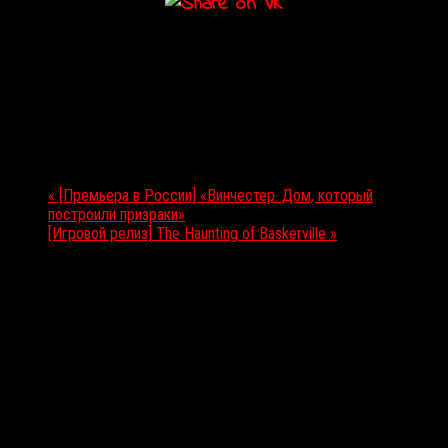
Подробности
Дата:
05.04.2018
Мероприятие Навигация
«
[Премьера в России] «Винчестер. Дом, который
построили призраки»
[Игровой релиз] The Haunting of Baskerville
»
Выбор редакции