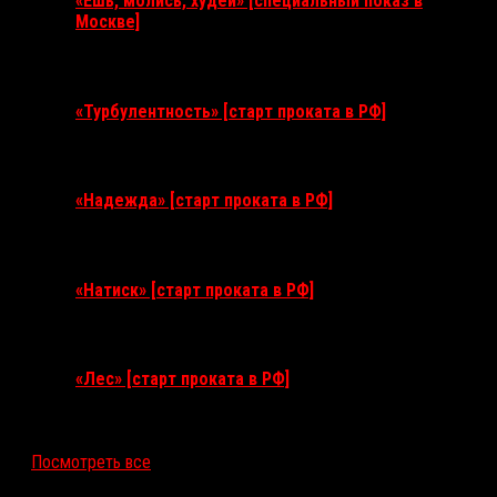
«Ешь, молись, худей» [специальный показ в
Москве]
11 августа 2026
«Турбулентность» [старт проката в РФ]
3 сентября 2026
«Надежда» [старт проката в РФ]
10 сентября 2026
«Натиск» [старт проката в РФ]
17 сентября 2026
«Лес» [старт проката в РФ]
12 ноября 2026
Посмотреть все