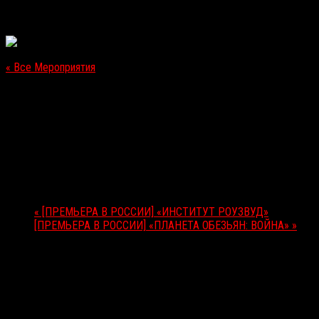
« Все Мероприятия
Это мероприятие прошло.
[ЗАРУБЕЖНЫЙ VOD-РЕЛИЗ] GREMLIN
11.07.2017
Мероприятие Навигация
«
[ПРЕМЬЕРА В РОССИИ] «ИНСТИТУТ РОУЗВУД»
[ПРЕМЬЕРА В РОССИИ] «ПЛАНЕТА ОБЕЗЬЯН: ВОЙНА»
»