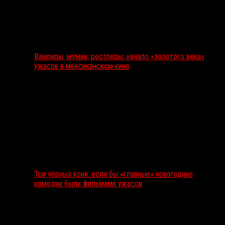
Вампиры, мумии, рестлеры: начало «золотого века»
ужасов в мексиканском кино
Три чёрных коня: если бы «главные» новогодние
комедии были фильмами ужасов