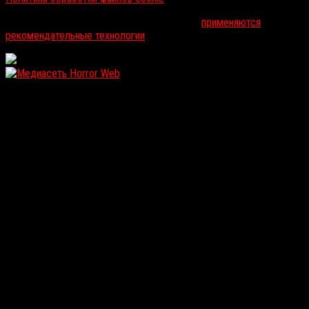
На информационном ресурсе russorosso.ru
применяются
рекомендательные технологии
.
WordPress: 11.93MB | MySQL:102 | 1,205sec