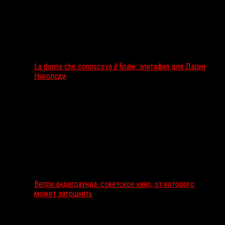
La donna che conosceva il finale: эпитафия для Дарии
Николоди
Вепри андеграунда: советское кино, от которого
может затошнить