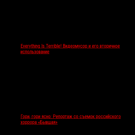
Everything Is Terrible! Видеомусор и его вторичное
использование
Гори, гори ясно: Репортаж со съемок российского
хоррора «Бывшая»
Подкаст RussoRosso