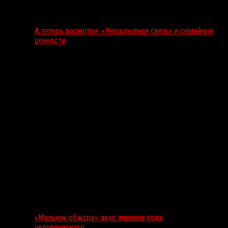
А теперь посмотри: «Неразрывная связь» и семейные
ценности
«Мальчик-обжора»: вкус пороков рода
человеческого