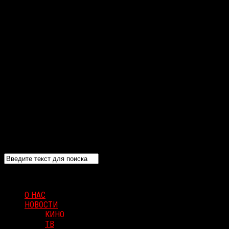
О НАС
НОВОСТИ
КИНО
ТВ