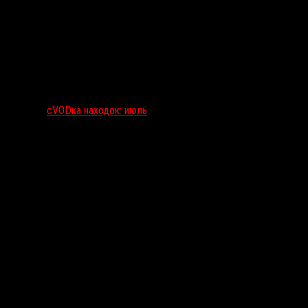
сVODка находок: июль