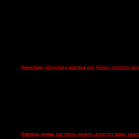
Кинокланы, оборотни и мертвый кот: Конец «золотого ве
Вампиры, мумии, рестлеры: начало «золотого века» ужас