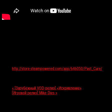
Подробности
Дата:
23.02.2018
Веб-сайт:
http://store.steampowered.com/app/646050/Past_Cure/
Мероприятие Навигация
«
[Зарубежный VOD-релиз] «Искривление»
[Игровой релиз] Mike Dies
»
Выбор редакции