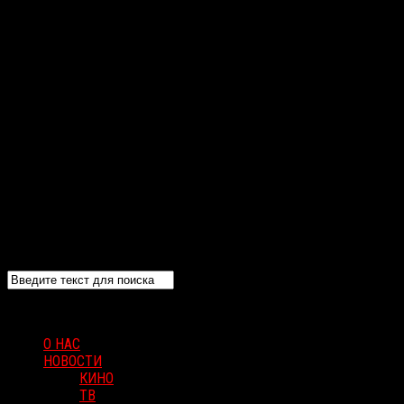
О НАС
НОВОСТИ
КИНО
ТВ