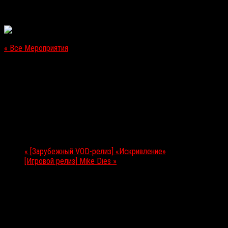
« Все Мероприятия
Это мероприятие прошло.
[Игровой релиз] Past Cure
23.02.2018
Мероприятие Навигация
«
[Зарубежный VOD-релиз] «Искривление»
[Игровой релиз] Mike Dies
»