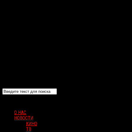
О НАС
НОВОСТИ
КИНО
ТВ