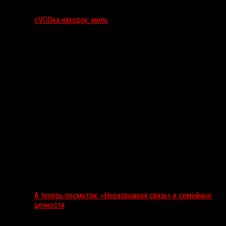
сVODка находок: июль
А теперь посмотри: «Неразрывная связь» и семейные
ценности