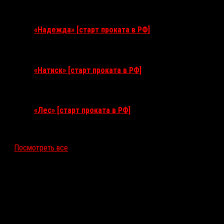
3 сентября 2026
«Надежда» [старт проката в РФ]
10 сентября 2026
«Натиск» [старт проката в РФ]
17 сентября 2026
«Лес» [старт проката в РФ]
12 ноября 2026
Посмотреть все
Последние рецензии