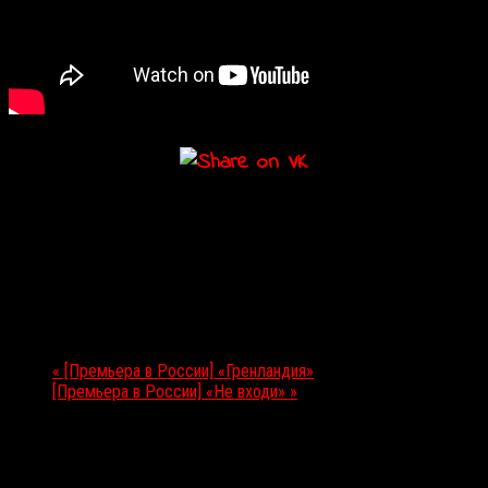
Подробности
Дата:
20.08.2020
Мероприятие Навигация
«
[Премьера в России] «Гренландия»
[Премьера в России] «Не входи»
»
Выбор редакции