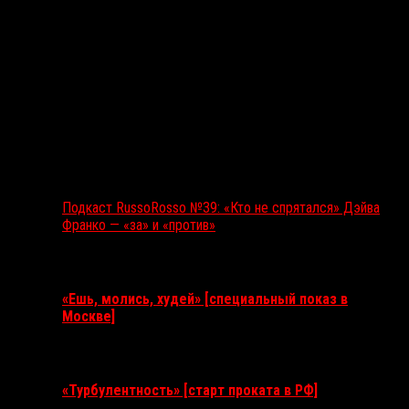
Подкаст RussoRosso №39: «Кто не спрятался» Дэйва
Франко — «за» и «против»
Ближайшие события
«Ешь, молись, худей» [специальный показ в
Москве]
11 августа 2026
«Турбулентность» [старт проката в РФ]