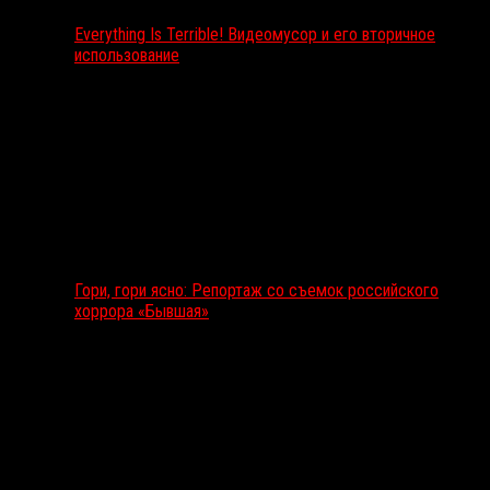
Everything Is Terrible! Видеомусор и его вторичное
использование
Гори, гори ясно: Репортаж со съемок российского
хоррора «Бывшая»
Подкаст RussoRosso