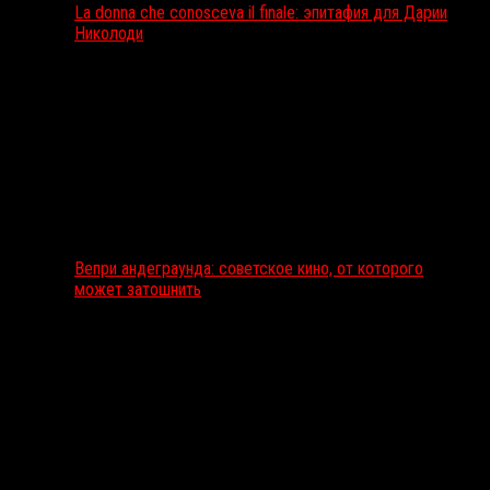
La donna che conosceva il finale: эпитафия для Дарии
Николоди
Вепри андеграунда: советское кино, от которого
может затошнить