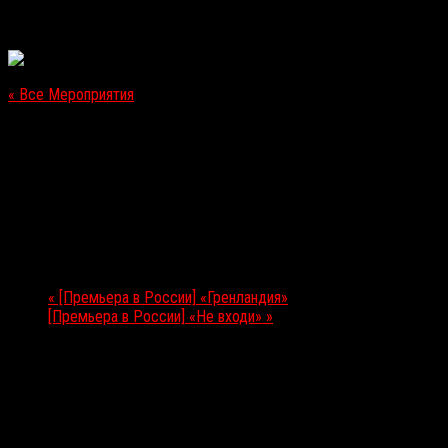
« Все Мероприятия
Это мероприятие прошло.
[Премьера в России] «Залив тишины»
20.08.2020
Мероприятие Навигация
«
[Премьера в России] «Гренландия»
[Премьера в России] «Не входи»
»