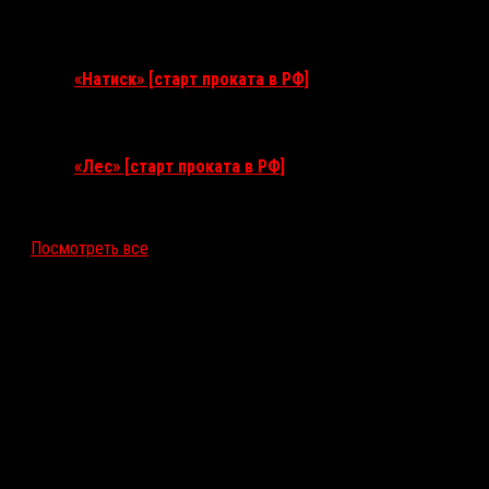
10 сентября 2026
«Натиск» [старт проката в РФ]
17 сентября 2026
«Лес» [старт проката в РФ]
12 ноября 2026
Посмотреть все
Последние рецензии