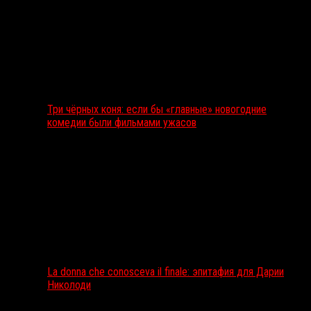
Три чёрных коня: если бы «главные» новогодние
комедии были фильмами ужасов
La donna che conosceva il finale: эпитафия для Дарии
Николоди