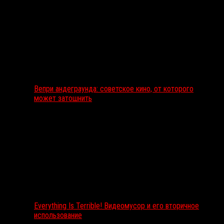
Вепри андеграунда: советское кино, от которого
может затошнить
Everything Is Terrible! Видеомусор и его вторичное
использование