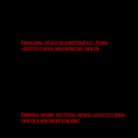
Кинокланы, оборотни и мертвый кот: Конец
«золотого века» мексиканских ужасов
Вампиры, мумии, рестлеры: начало «золотого века»
ужасов в мексиканском кино