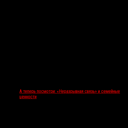
А теперь посмотри: «Неразрывная связь» и семейные
ценности