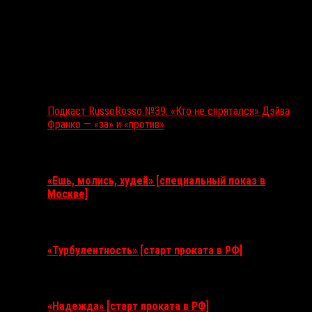
Подкаст RussoRosso №39: «Кто не спрятался» Дэйва
Франко — «за» и «против»
Ближайшие события
«Ешь, молись, худей» [специальный показ в
Москве]
11 августа 2026
«Турбулентность» [старт проката в РФ]
3 сентября 2026
«Надежда» [старт проката в РФ]