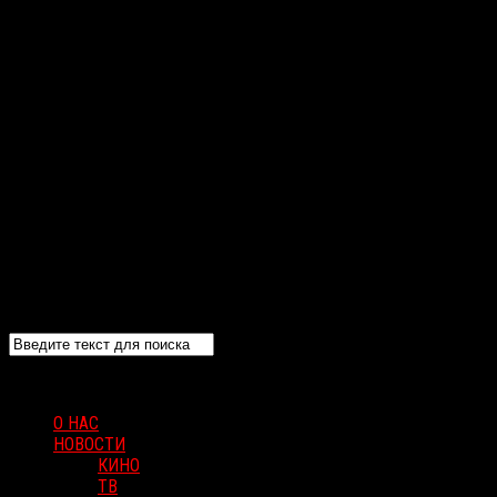
О НАС
НОВОСТИ
КИНО
ТВ