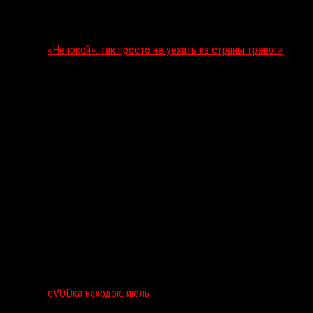
«Непокой»: так просто не уехать из страны тревоги
сVODка находок: июль