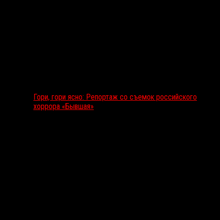
Гори, гори ясно: Репортаж со съемок российского
хоррора «Бывшая»
Подкаст RussoRosso