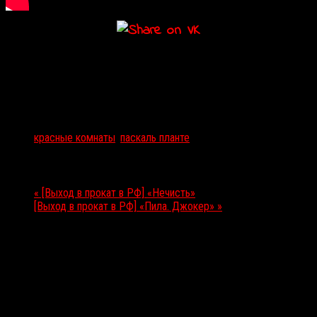
Подробности
Дата:
29.02.2024
Мероприятие Тэги:
красные комнаты
,
паскаль планте
Мероприятие Навигация
«
[Выход в прокат в РФ] «Нечисть»
[Выход в прокат в РФ] «Пила. Джокер»
»
Выбор редакции