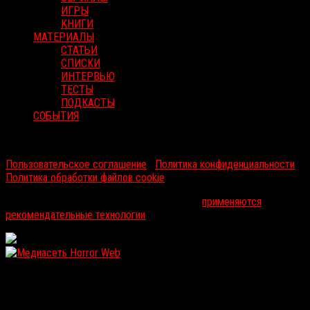
ИГРЫ
КНИГИ
МАТЕРИАЛЫ
СТАТЬИ
СПИСКИ
ИНТЕРВЬЮ
ТЕСТЫ
ПОДКАСТЫ
СОБЫТИЯ
RussoRosso © 2026 ООО "ФМП Групп". Все права защищены.
Пользовательское соглашение
|
Политика конфиденциальности
|
Политика обработки файлов cookie
На информационном ресурсе russorosso.ru
применяются
рекомендательные технологии
.
WordPress: 11.96MB | MySQL:100 | 1,714sec