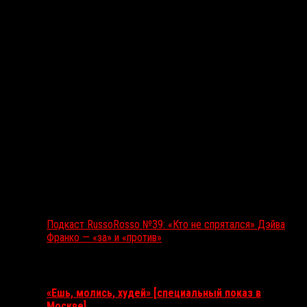
Подкаст RussoRosso №39: «Кто не спрятался» Дэйва
Франко — «за» и «против»
Ближайшие события
«Ешь, молись, худей» [специальный показ в
Москве]