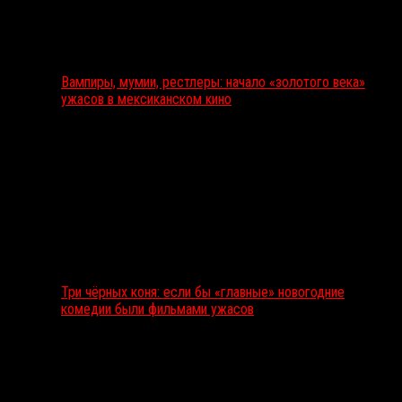
Вампиры, мумии, рестлеры: начало «золотого века»
ужасов в мексиканском кино
Три чёрных коня: если бы «главные» новогодние
комедии были фильмами ужасов