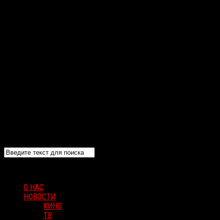
О НАС
НОВОСТИ
КИНО
ТВ