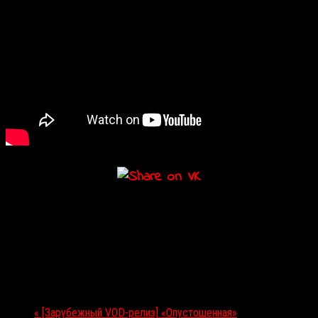
Подробности
Дата:
31.08.2017
Мероприятие Навигация
«
[Зарубежный VOD-релиз] «Опустошенная»