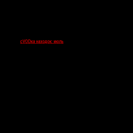
сVODка находок: июль