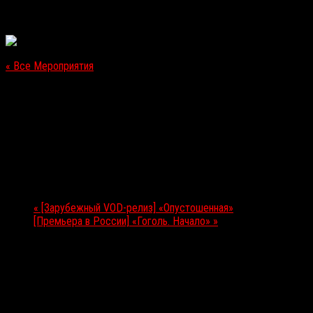
« Все Мероприятия
Это мероприятие прошло.
[Премьера в России] «Тайна 7 сестер»
31.08.2017
Мероприятие Навигация
«
[Зарубежный VOD-релиз] «Опустошенная»
[Премьера в России] «Гоголь. Начало»
»