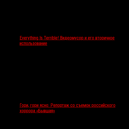
Everything Is Terrible! Видеомусор и его вторичное
использование
Гори, гори ясно: Репортаж со съемок российского
хоррора «Бывшая»
Подкаст RussoRosso