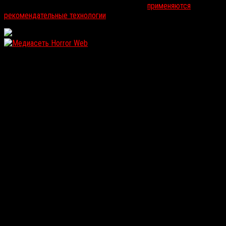
На информационном ресурсе russorosso.ru
применяются
рекомендательные технологии
.
WordPress: 11.93MB | MySQL:102 | 1,544sec