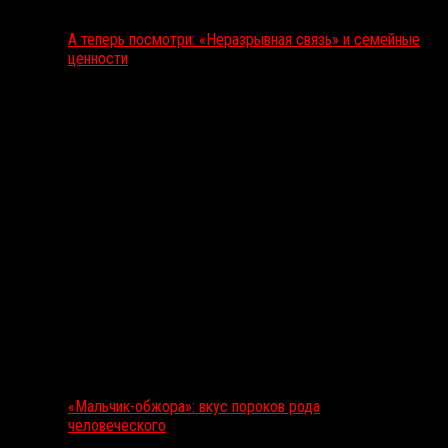
А теперь посмотри: «Неразрывная связь» и семейные
ценности
«Мальчик-обжора»: вкус пороков рода
человеческого