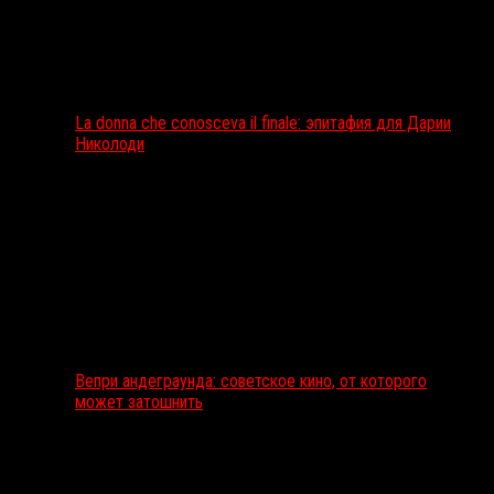
La donna che conosceva il finale: эпитафия для Дарии
Николоди
Вепри андеграунда: советское кино, от которого
может затошнить