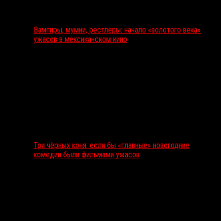
Вампиры, мумии, рестлеры: начало «золотого века»
ужасов в мексиканском кино
Три чёрных коня: если бы «главные» новогодние
комедии были фильмами ужасов