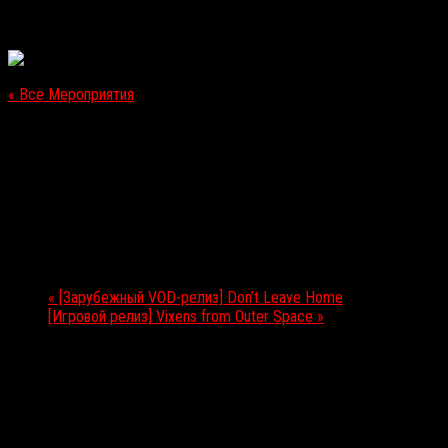
« Все Мероприятия
Это мероприятие прошло.
[Игровой релиз] Shadow of the Tomb Raider
14.09.2018
Мероприятие Навигация
«
[Зарубежный VOD-релиз] Don’t Leave Home
[Игровой релиз] Vixens from Outer Space
»