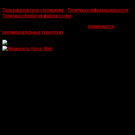
Пользовательское соглашение
|
Политика конфиденциальности
|
Политика обработки файлов cookie
На информационном ресурсе russorosso.ru
применяются
рекомендательные технологии
.
WordPress: 11.83MB | MySQL:102 | 1,330sec