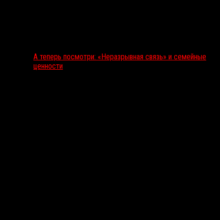
А теперь посмотри: «Неразрывная связь» и семейные
ценности