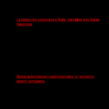
La donna che conosceva il finale: эпитафия для Дарии
Николоди
Вепри андеграунда: советское кино, от которого
может затошнить