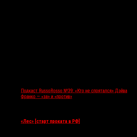
Подкаст RussoRosso №39: «Кто не спрятался» Дэйва
Франко — «за» и «против»
Ближайшие события
«Лес» [старт проката в РФ]
12 ноября 2026