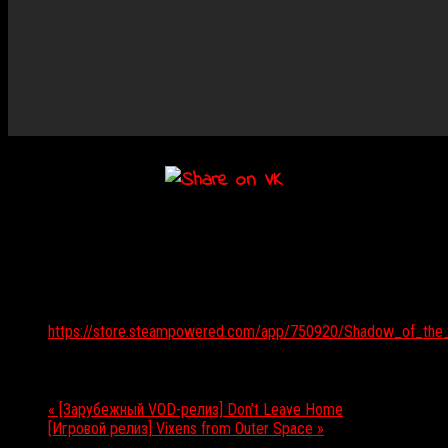
Подробности
Дата:
14.09.2018
Веб-сайт:
https://store.steampowered.com/app/750920/Shadow_of_the
Мероприятие Навигация
«
[Зарубежный VOD-релиз] Don’t Leave Home
[Игровой релиз] Vixens from Outer Space
»