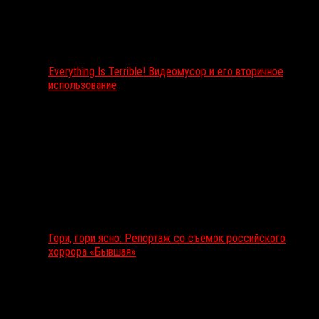
Everything Is Terrible! Видеомусор и его вторичное
использование
Гори, гори ясно: Репортаж со съемок российского
хоррора «Бывшая»
Подкаст RussoRosso