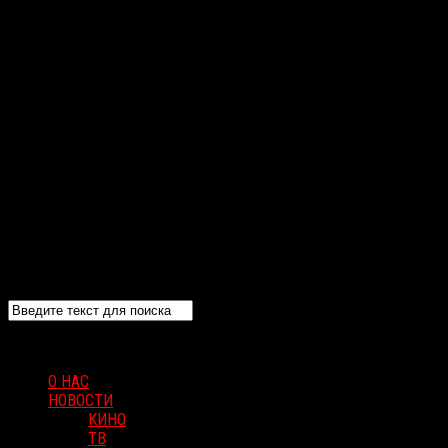
О НАС
НОВОСТИ
КИНО
ТВ