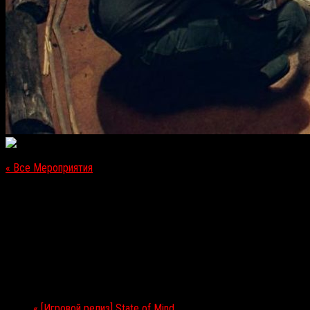
« Все Мероприятия
Это мероприятие прошло.
[Премьера в России] «Горные огни»
16.08.2018
Мероприятие Навигация
«
[Игровой релиз] State of Mind