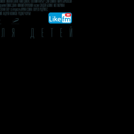
Режиссер:
Томас Данн
кую деревушку навестить родственников своей бывшей одногруппни
ся местным шаманом, который после радушного приема предлагает 
 так, и вместо доброго духа они высвобождают злого.