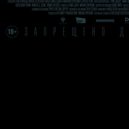
Группа студентов американского ВУЗа приезжает в горную алтайс
Америке при загадочных обстоятельствах. Брат Карины оказывает
символически выпустить дух Карины на небеса. Но что-то идет не