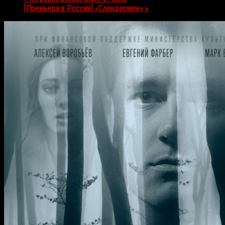
[Премьера в России] «Слендермен»
»