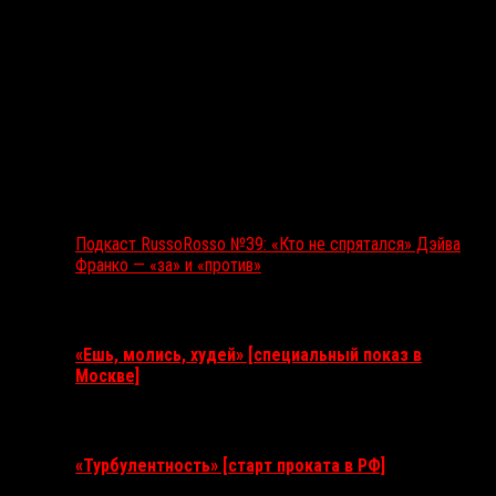
Подкаст RussoRosso №39: «Кто не спрятался» Дэйва
Франко — «за» и «против»
Ближайшие события
«Ешь, молись, худей» [специальный показ в
Москве]
11 августа 2026
«Турбулентность» [старт проката в РФ]