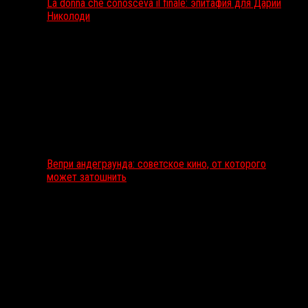
La donna che conosceva il finale: эпитафия для Дарии
Николоди
Вепри андеграунда: советское кино, от которого
может затошнить