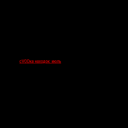
сVODка находок: июль