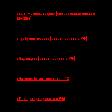
Ближайшие события
«Ешь, молись, худей» [специальный показ в
Москве]
11 августа 2026
«Турбулентность» [старт проката в РФ]
3 сентября 2026
«Надежда» [старт проката в РФ]
10 сентября 2026
«Натиск» [старт проката в РФ]
17 сентября 2026
«Лес» [старт проката в РФ]
12 ноября 2026