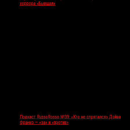
хоррора «Бывшая»
Подкаст RussoRosso
Подкаст RussoRosso №39: «Кто не спрятался» Дэйва
Франко — «за» и «против»