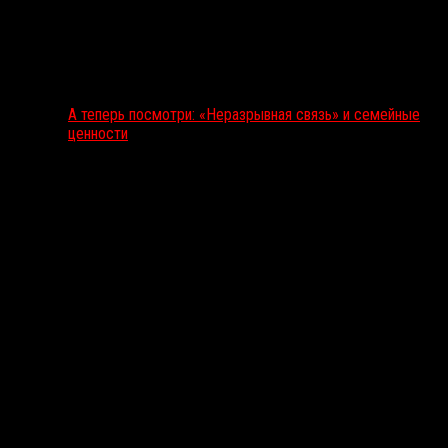
А теперь посмотри: «Неразрывная связь» и семейные
ценности