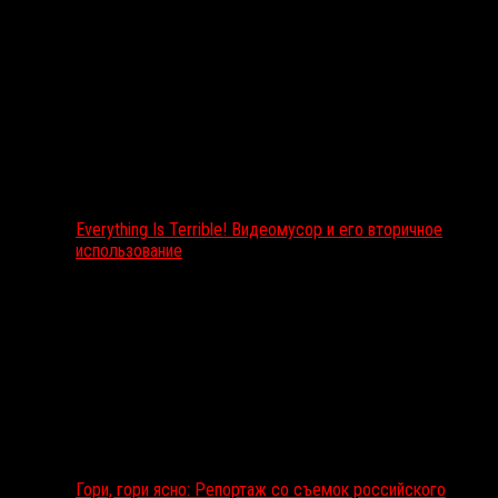
Everything Is Terrible! Видеомусор и его вторичное
использование
Гори, гори ясно: Репортаж со съемок российского