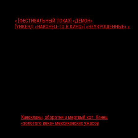
Мероприятие Навигация
«
[ФЕСТИВАЛЬНЫЙ ПОКАЗ] «ДЕМОН»
[УИКЕНД «НАКОНЕЦ-ТО В КИНО»] «НЕУКРОЩЕННЫЕ»
»
Выбор редакции
Кинокланы, оборотни и мертвый кот: Конец
«золотого века» мексиканских ужасов