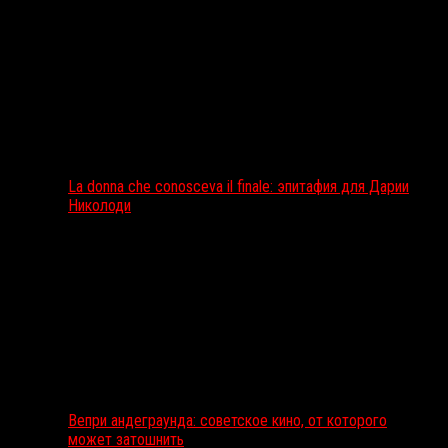
La donna che conosceva il finale: эпитафия для Дарии
Николоди
Вепри андеграунда: советское кино, от которого
может затошнить