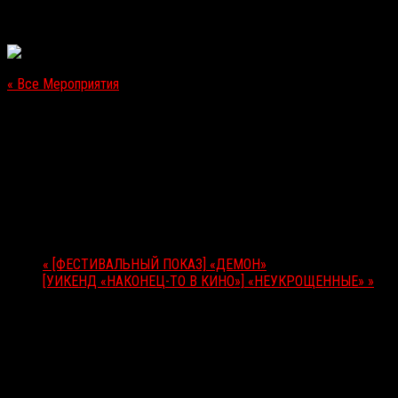
« Все Мероприятия
Это мероприятие прошло.
[ЗАРУБЕЖНЫЙ VOD-РЕЛИЗ] THE RECALL
16.06.2017
Мероприятие Навигация
«
[ФЕСТИВАЛЬНЫЙ ПОКАЗ] «ДЕМОН»
[УИКЕНД «НАКОНЕЦ-ТО В КИНО»] «НЕУКРОЩЕННЫЕ»
»