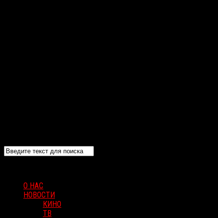
О НАС
НОВОСТИ
КИНО
ТВ