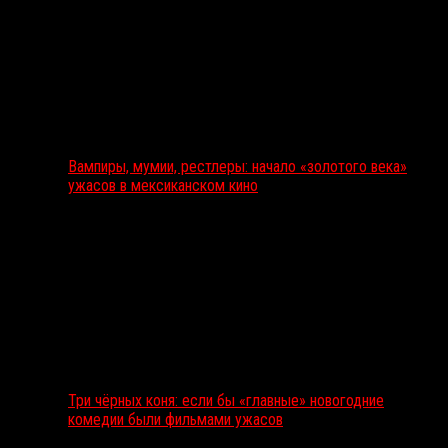
Вампиры, мумии, рестлеры: начало «золотого века»
ужасов в мексиканском кино
Три чёрных коня: если бы «главные» новогодние
комедии были фильмами ужасов