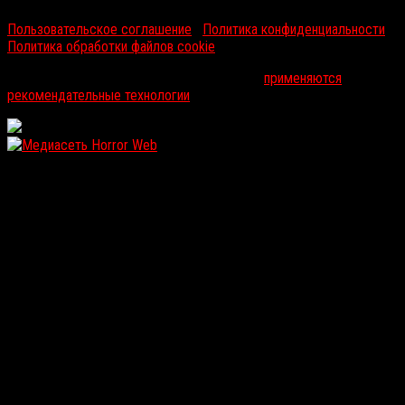
Пользовательское соглашение
|
Политика конфиденциальности
|
Политика обработки файлов cookie
На информационном ресурсе russorosso.ru
применяются
рекомендательные технологии
.
WordPress: 11.93MB | MySQL:102 | 1,260sec