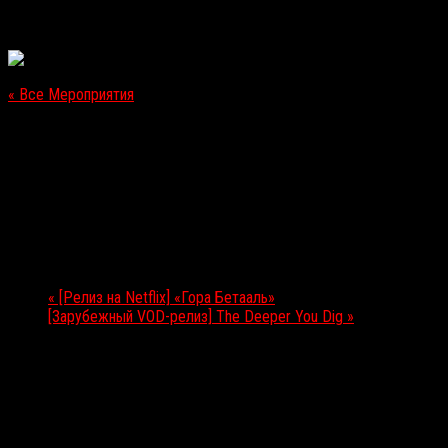
« Все Мероприятия
Это мероприятие прошло.
[Зарубежный VOD-релиз] «Бескрайняя ночь»
29.05.2020
Мероприятие Навигация
«
[Релиз на Netflix] «Гора Бетааль»
[Зарубежный VOD-релиз] The Deeper You Dig
»