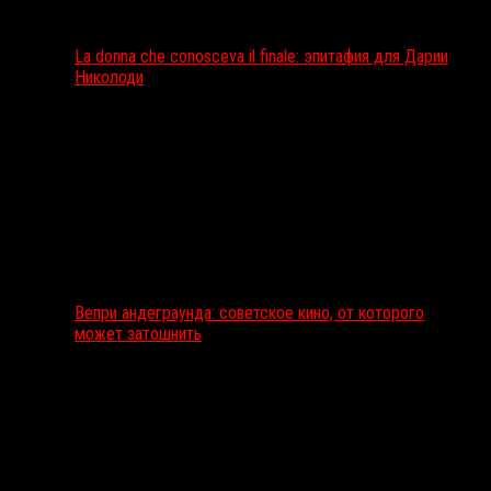
La donna che conosceva il finale: эпитафия для Дарии
Николоди
Вепри андеграунда: советское кино, от которого
может затошнить