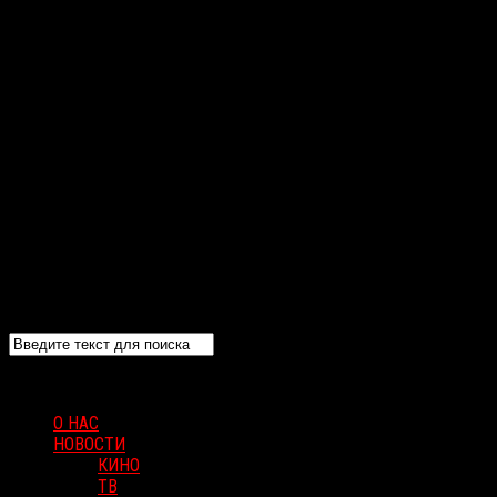
О НАС
НОВОСТИ
КИНО
ТВ