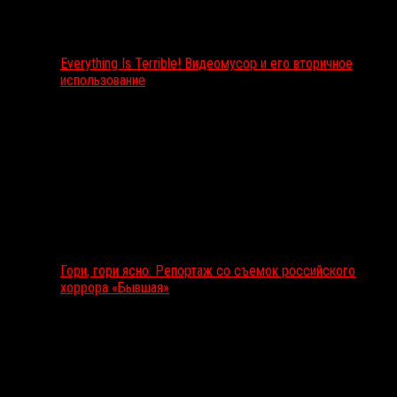
Everything Is Terrible! Видеомусор и его вторичное
использование
Гори, гори ясно: Репортаж со съемок российского
хоррора «Бывшая»
Подкаст RussoRosso