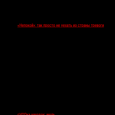
«Непокой»: так просто не уехать из страны тревоги
сVODка находок: июль