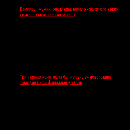
Вампиры, мумии, рестлеры: начало «золотого века»
ужасов в мексиканском кино
Три чёрных коня: если бы «главные» новогодние
комедии были фильмами ужасов