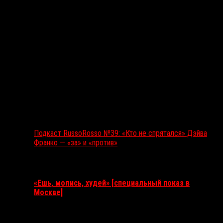
Подкаст RussoRosso №39: «Кто не спрятался» Дэйва
Франко — «за» и «против»
Ближайшие события
«Ешь, молись, худей» [специальный показ в
Москве]
11 августа 2026