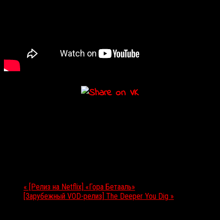
Подробности
Дата:
29.05.2020
Мероприятие Навигация
«
[Релиз на Netflix] «Гора Бетааль»
[Зарубежный VOD-релиз] The Deeper You Dig
»