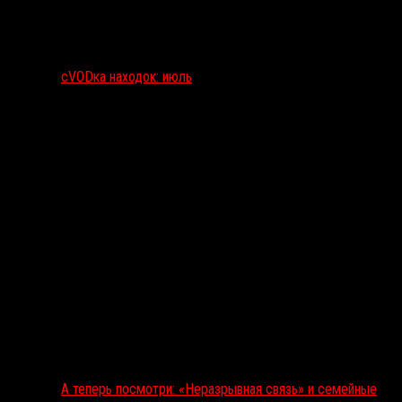
сVODка находок: июль
А теперь посмотри: «Неразрывная связь» и семейные