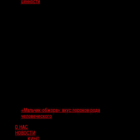
ценности
«Мальчик-обжора»: вкус пороков рода
человеческого
О НАС
НОВОСТИ
КИНО