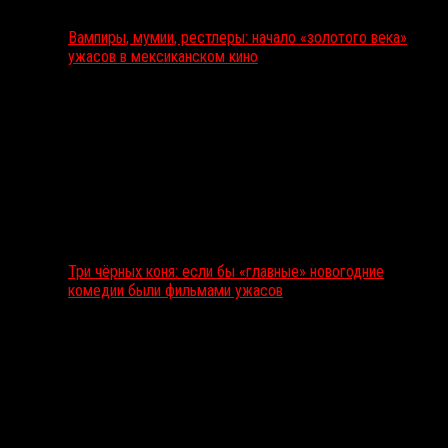
Вампиры, мумии, рестлеры: начало «золотого века»
ужасов в мексиканском кино
Три чёрных коня: если бы «главные» новогодние
комедии были фильмами ужасов