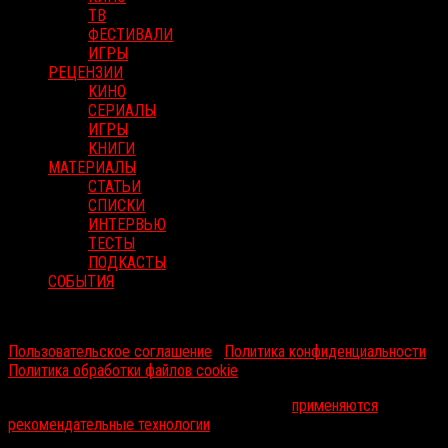
ТВ
ФЕСТИВАЛИ
ИГРЫ
РЕЦЕНЗИИ
КИНО
СЕРИАЛЫ
ИГРЫ
КНИГИ
МАТЕРИАЛЫ
СТАТЬИ
СПИСКИ
ИНТЕРВЬЮ
ТЕСТЫ
ПОДКАСТЫ
СОБЫТИЯ
RussoRosso © 2026 ООО "ФМП Групп". Все права защищены.
Пользовательское соглашение
|
Политика конфиденциальности
|
Политика обработки файлов cookie
На информационном ресурсе russorosso.ru
применяются
рекомендательные технологии
.