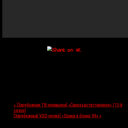
Подробности
Дата:
12.10.2017
Мероприятие Навигация
«
[Зарубежная ТВ-премьера] «Сверхъестественное» (13-й
сезон)
[Зарубежный VOD-релиз] «Драка в блоке 99»
»