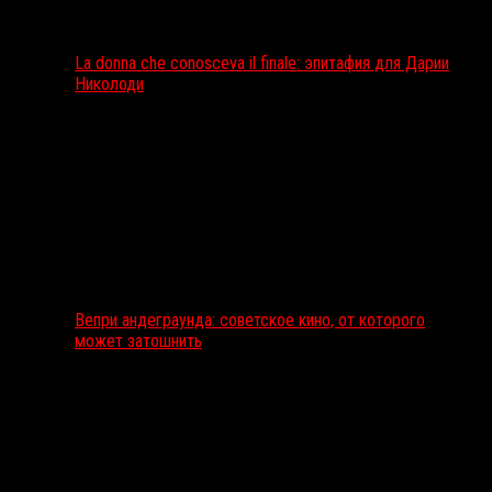
La donna che conosceva il finale: эпитафия для Дарии
Николоди
Вепри андеграунда: советское кино, от которого
может затошнить