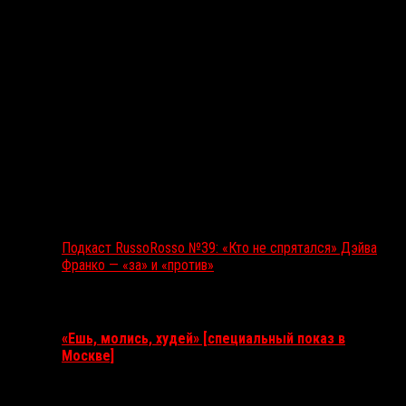
Подкаст RussoRosso №39: «Кто не спрятался» Дэйва
Франко — «за» и «против»
Ближайшие события
«Ешь, молись, худей» [специальный показ в
Москве]
11 августа 2026