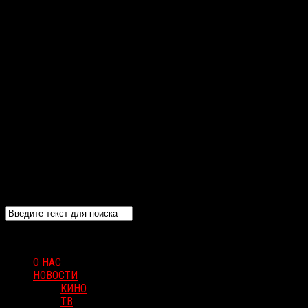
О НАС
НОВОСТИ
КИНО
ТВ