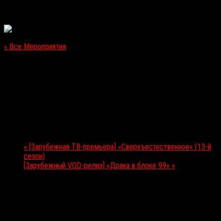
« Все Мероприятия
Это мероприятие прошло.
[Игровой релиз] Unlasting Horror
12.10.2017
Мероприятие Навигация
«
[Зарубежная ТВ-премьера] «Сверхъестественное» (13-й
сезон)
[Зарубежный VOD-релиз] «Драка в блоке 99»
»