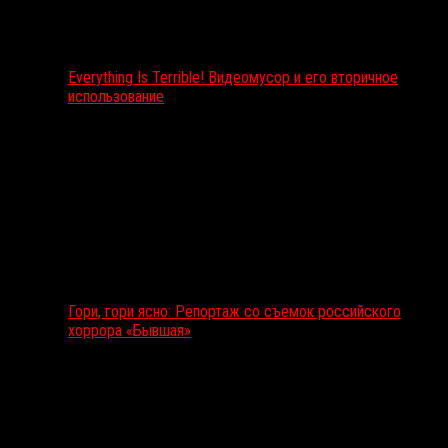
Everything Is Terrible! Видеомусор и его вторичное
использование
Гори, гори ясно: Репортаж со съемок российского
хоррора «Бывшая»
Подкаст RussoRosso