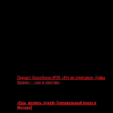
Подкаст RussoRosso №39: «Кто не спрятался» Дэйва
Франко — «за» и «против»
Ближайшие события
«Ешь, молись, худей» [специальный показ в
Москве]