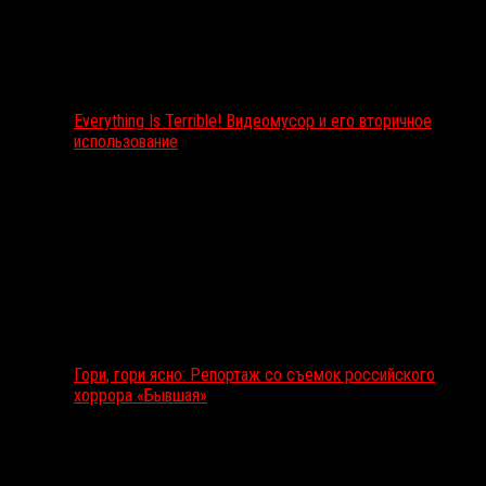
Everything Is Terrible! Видеомусор и его вторичное
использование
Гори, гори ясно: Репортаж со съемок российского
хоррора «Бывшая»
Подкаст RussoRosso