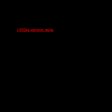
сVODка находок: июль