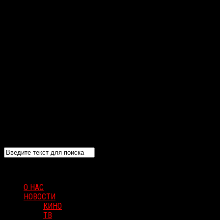
О НАС
НОВОСТИ
КИНО
ТВ