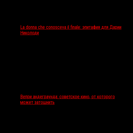
La donna che conosceva il finale: эпитафия для Дарии
Николоди
Вепри андеграунда: советское кино, от которого
может затошнить