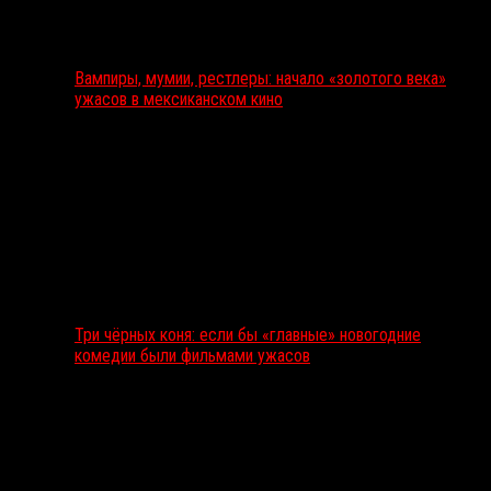
Вампиры, мумии, рестлеры: начало «золотого века»
ужасов в мексиканском кино
Три чёрных коня: если бы «главные» новогодние
комедии были фильмами ужасов