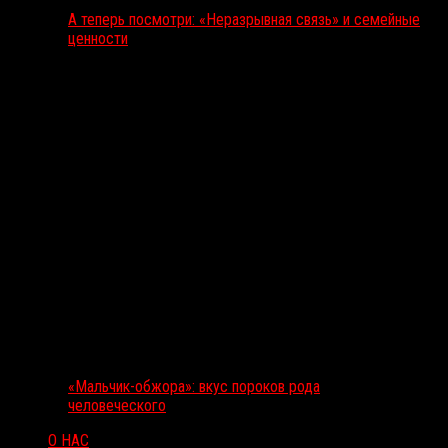
А теперь посмотри: «Неразрывная связь» и семейные
ценности
«Мальчик-обжора»: вкус пороков рода
человеческого
О НАС