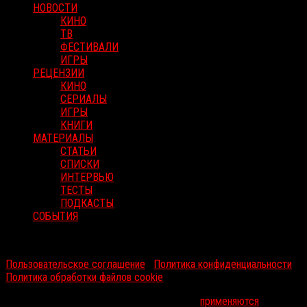
НОВОСТИ
КИНО
ТВ
ФЕСТИВАЛИ
ИГРЫ
РЕЦЕНЗИИ
КИНО
СЕРИАЛЫ
ИГРЫ
КНИГИ
МАТЕРИАЛЫ
СТАТЬИ
СПИСКИ
ИНТЕРВЬЮ
ТЕСТЫ
ПОДКАСТЫ
СОБЫТИЯ
RussoRosso © 2026 ООО "ФМП Групп". Все права защищены.
Пользовательское соглашение
|
Политика конфиденциальности
|
Политика обработки файлов cookie
На информационном ресурсе russorosso.ru
применяются