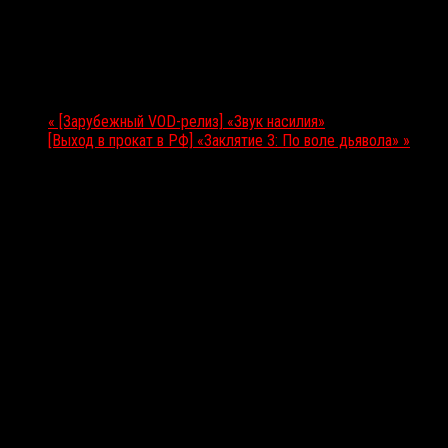
27.05.2021
Мероприятие Навигация
«
[Зарубежный VOD-релиз] «Звук насилия»
[Выход в прокат в РФ] «Заклятие 3: По воле дьявола»
»