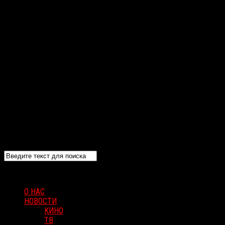
О НАС
НОВОСТИ
КИНО
ТВ