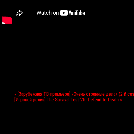
Подробности
Дата:
27.10.2017
Мероприятие Навигация
«
[Зарубежная ТВ-премьера] «Очень странные дела» (2-й сез
[Игровой релиз] The Survival Test VR: Defend to Death
»
Выбор редакции