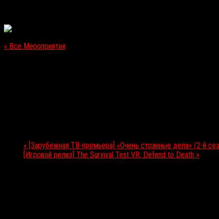
« Все Мероприятия
Это мероприятие прошло.
[Игровой релиз] Wolfenstein II: The New Colossus
27.10.2017
Мероприятие Навигация
«
[Зарубежная ТВ-премьера] «Очень странные дела» (2-й сез
[Игровой релиз] The Survival Test VR: Defend to Death
»