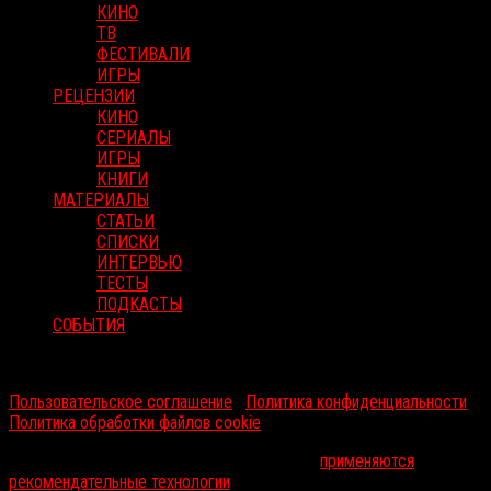
КИНО
ТВ
ФЕСТИВАЛИ
ИГРЫ
РЕЦЕНЗИИ
КИНО
СЕРИАЛЫ
ИГРЫ
КНИГИ
МАТЕРИАЛЫ
СТАТЬИ
СПИСКИ
ИНТЕРВЬЮ
ТЕСТЫ
ПОДКАСТЫ
СОБЫТИЯ
RussoRosso © 2026 ООО "ФМП Групп". Все права защищены.
Пользовательское соглашение
|
Политика конфиденциальности
|
Политика обработки файлов cookie
На информационном ресурсе russorosso.ru
применяются
рекомендательные технологии
.