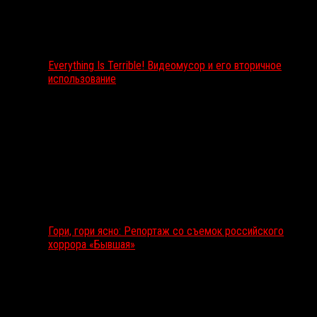
Everything Is Terrible! Видеомусор и его вторичное
использование
Гори, гори ясно: Репортаж со съемок российского
хоррора «Бывшая»
Подкаст RussoRosso