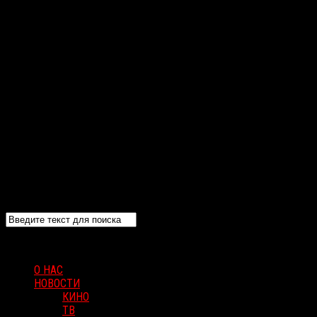
О НАС
НОВОСТИ
КИНО
ТВ