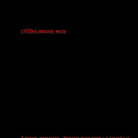
сVODка находок: июль