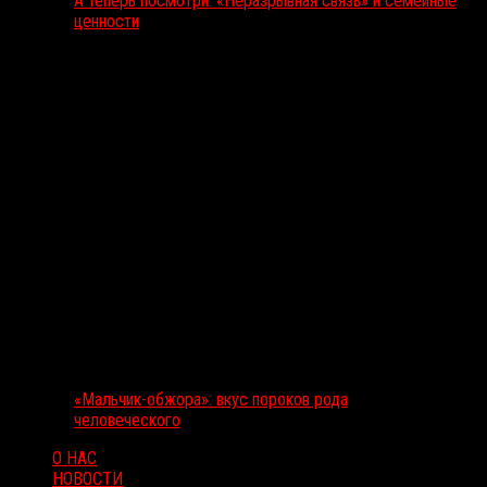
А теперь посмотри: «Неразрывная связь» и семейные
ценности
«Мальчик-обжора»: вкус пороков рода
человеческого
О НАС
НОВОСТИ