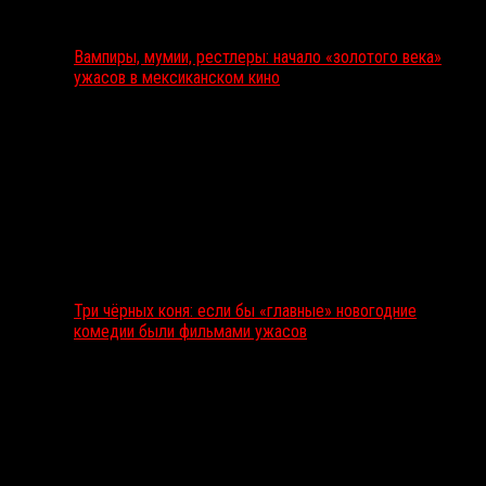
Вампиры, мумии, рестлеры: начало «золотого века»
ужасов в мексиканском кино
Три чёрных коня: если бы «главные» новогодние
комедии были фильмами ужасов