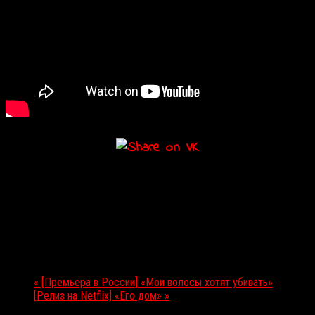
Подробности
Дата:
30.10.2020
Мероприятие Навигация
«
[Премьера в России] «Мои волосы хотят убивать»
[Релиз на Netflix] «Его дом»
»