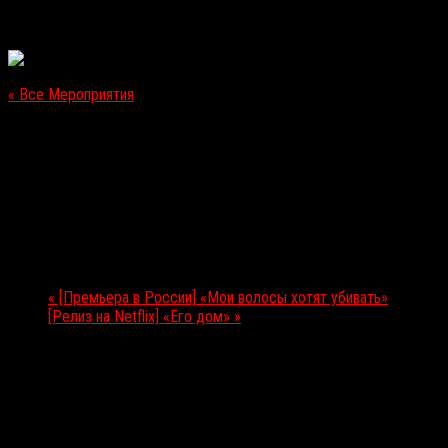
« Все Мероприятия
Это мероприятие прошло.
[Зарубежный VOD-релиз] «Заклинание»
30.10.2020
Мероприятие Навигация
«
[Премьера в России] «Мои волосы хотят убивать»
[Релиз на Netflix] «Его дом»
»