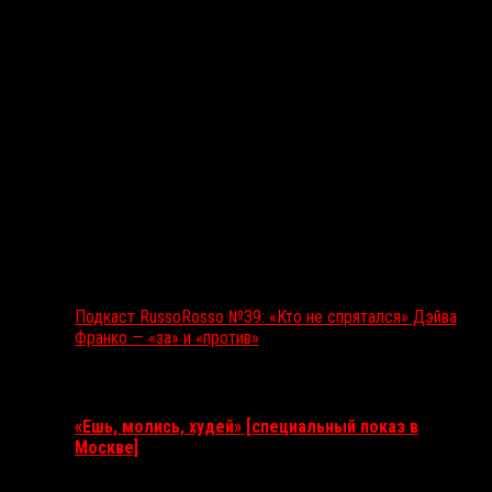
Подкаст RussoRosso №39: «Кто не спрятался» Дэйва
Франко — «за» и «против»
Ближайшие события
«Ешь, молись, худей» [специальный показ в
Москве]
11 августа 2026