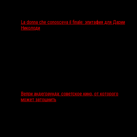
La donna che conosceva il finale: эпитафия для Дарии
Николоди
Вепри андеграунда: советское кино, от которого
может затошнить