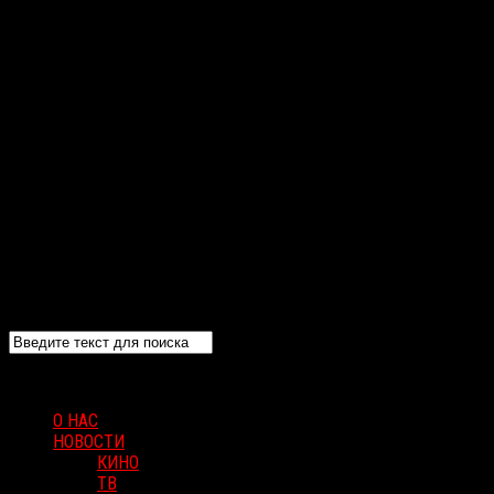
О НАС
НОВОСТИ
КИНО
ТВ