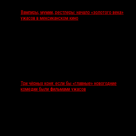
Вампиры, мумии, рестлеры: начало «золотого века»
ужасов в мексиканском кино
Три чёрных коня: если бы «главные» новогодние
комедии были фильмами ужасов