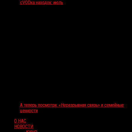
сVODка находок: июль
А теперь посмотри: «Неразрывная связь» и семейные
ценности
О НАС
НОВОСТИ