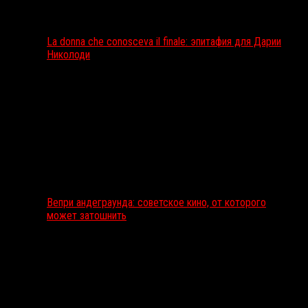
La donna che conosceva il finale: эпитафия для Дарии
Николоди
Вепри андеграунда: советское кино, от которого
может затошнить