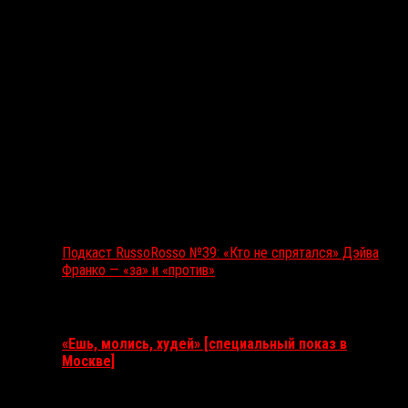
Подкаст RussoRosso №39: «Кто не спрятался» Дэйва
Франко — «за» и «против»
Ближайшие события
«Ешь, молись, худей» [специальный показ в
Москве]
11 августа 2026