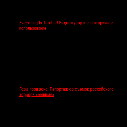
Everything Is Terrible! Видеомусор и его вторичное
использование
Гори, гори ясно: Репортаж со съемок российского
хоррора «Бывшая»
Подкаст RussoRosso