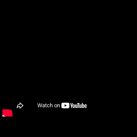
Проведя пять лет на съемочной площадке, режиссер еще
столько же времени потратил на постпродакшн, «вручную»