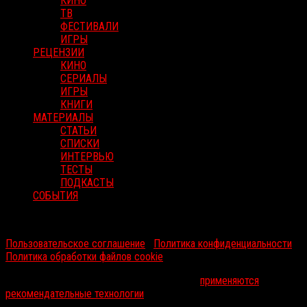
КИНО
ТВ
ФЕСТИВАЛИ
ИГРЫ
РЕЦЕНЗИИ
КИНО
СЕРИАЛЫ
ИГРЫ
КНИГИ
МАТЕРИАЛЫ
СТАТЬИ
СПИСКИ
ИНТЕРВЬЮ
ТЕСТЫ
ПОДКАСТЫ
СОБЫТИЯ
RussoRosso © 2026 ООО "ФМП Групп". Все права защищены.
Пользовательское соглашение
|
Политика конфиденциальности
|
Политика обработки файлов cookie
На информационном ресурсе russorosso.ru
применяются
рекомендательные технологии
.