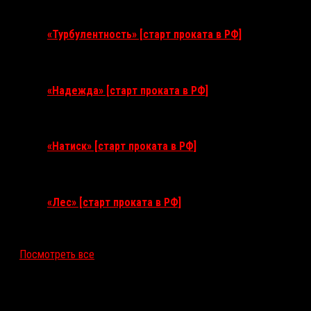
11 августа 2026
«Турбулентность» [старт проката в РФ]
3 сентября 2026
«Надежда» [старт проката в РФ]
10 сентября 2026
«Натиск» [старт проката в РФ]
17 сентября 2026
«Лес» [старт проката в РФ]
12 ноября 2026
Посмотреть все
Последние рецензии