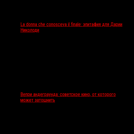
La donna che conosceva il finale: эпитафия для Дарии
Николоди
Вепри андеграунда: советское кино, от которого
может затошнить