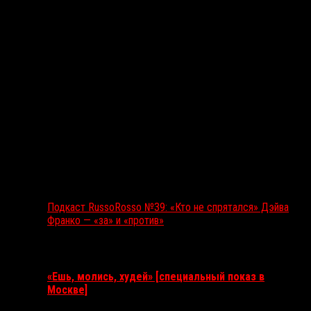
Подкаст RussoRosso №39: «Кто не спрятался» Дэйва
Франко — «за» и «против»
Ближайшие события
«Ешь, молись, худей» [специальный показ в
Москве]