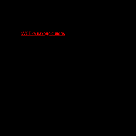
сVODка находок: июль