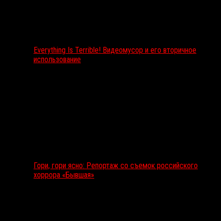
Everything Is Terrible! Видеомусор и его вторичное
использование
Гори, гори ясно: Репортаж со съемок российского
хоррора «Бывшая»
Подкаст RussoRosso