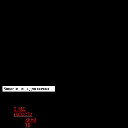
О НАС
НОВОСТИ
КИНО
ТВ