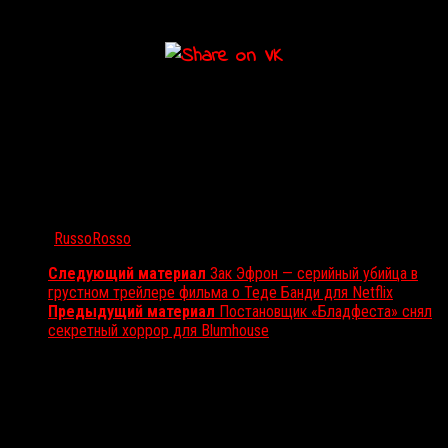
чистым умом и без лишних нервов.
Автор:
RussoRosso
Следующий материал
Зак Эфрон — серийный убийца в
грустном трейлере фильма о Теде Банди для Netflix
Предыдущий материал
Постановщик «Бладфеста» снял
секретный хоррор для Blumhouse
Вам также может понравиться...