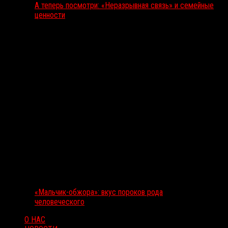
А теперь посмотри: «Неразрывная связь» и семейные
ценности
«Мальчик-обжора»: вкус пороков рода
человеческого
О НАС