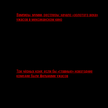
Вампиры, мумии, рестлеры: начало «золотого века»
ужасов в мексиканском кино
Три чёрных коня: если бы «главные» новогодние
комедии были фильмами ужасов