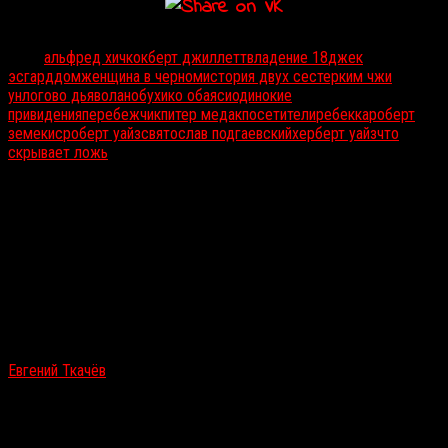
Тэги:
альфред хичкок
берт джиллетт
владение 18
джек
эсгард
дом
женщина в черном
история двух сестер
ким чжи
ун
логово дьявола
нобухико обаяси
одинокие
привидения
перебежчик
питер медак
посетители
ребекка
роберт
земекис
роберт уайз
святослав подгаевский
херберт уайз
что
скрывает ложь
Авторы:
Евгений Ткачёв