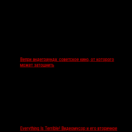
Вепри андеграунда: советское кино, от которого
может затошнить
Everything Is Terrible! Видеомусор и его вторичное