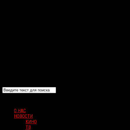
О НАС
НОВОСТИ
КИНО
ТВ