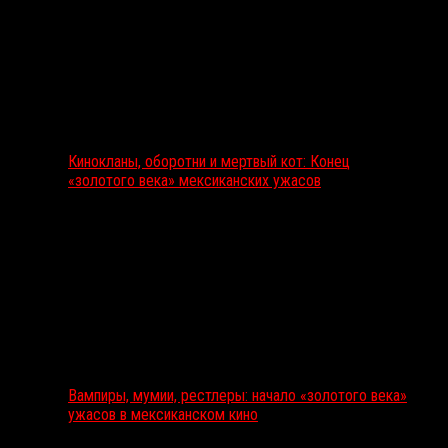
Кинокланы, оборотни и мертвый кот: Конец
«золотого века» мексиканских ужасов
Вампиры, мумии, рестлеры: начало «золотого века»
ужасов в мексиканском кино