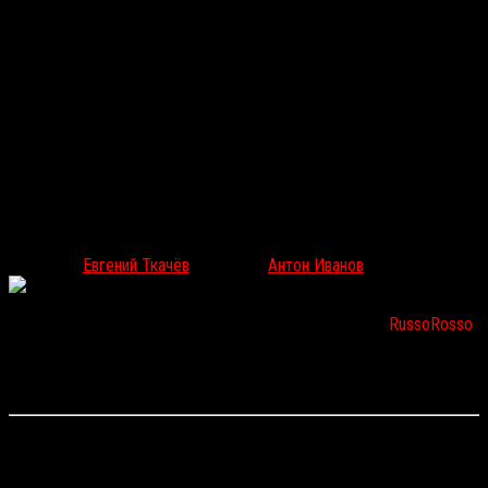
Есть кто живой? 10 неочевидных фильмов про дома
с привидениями
Евгений Ткачёв
|
Антон Иванов
Июл 19, 2017
9654
К выходу фильма
«Ужас Амитивилля: Пробуждение»
RussoRosso
вспомнил другие хорроры про дома с привидениями — по
большей части неочевидные, но по-своему знаковые и
бесконечно удивительные.
«РЕБЕККА» / REBECCA
(реж. Альфред Хичкок, 1940)