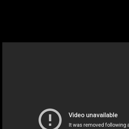
кунг-фу-хоррор. Кстати, одну из школьниц так и зовут — Кунг Фу.
Большую часть фильма она бегает в одних трусах и метелит дом.
Это невозможно развидеть.
«ПЕРЕБЕЖЧИК» / THE CHANGELING
(реж. Питер Медак, 1980)