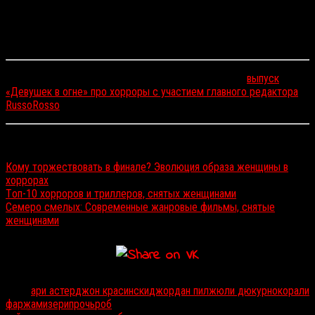
более чем убедительным. Жаль, что франшиза, в которую
впоследствии превратилось «
Тихое место
» оказалась далека от
идеала. Поэтому, если захотите посмотреть остальные части,
подумайте дважды и лучше остановитесь на первом фильме.
После прочтения материала предлагаем послушать
выпуск
«Девушек в огне» про хорроры с участием главного редактора
RussoRosso
.
Читайте также:
Кому торжествовать в финале? Эволюция образа женщины в
хоррорах
Tоп-10 хорроров и триллеров, снятых женщинами
Семеро смелых: Современные жанровые фильмы, снятые
женщинами
Тэги:
ари астер
джон красински
джордан пил
жюли дюкурно
корали
фаржа
мизери
прочь
роб