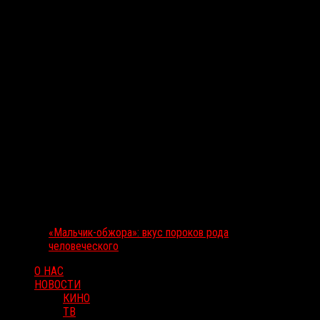
«Мальчик-обжора»: вкус пороков рода
человеческого
О НАС
НОВОСТИ
КИНО
ТВ