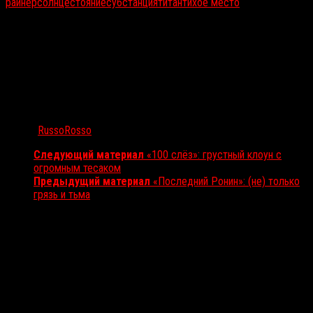
райнер
солнцестояние
субстанция
титан
тихое место
Автор:
RussoRosso
Следующий материал
«100 слёз»: грустный клоун с
огромным тесаком
Предыдущий материал
«Последний Ронин»: (не) только
грязь и тьма
Вам также может понравиться...