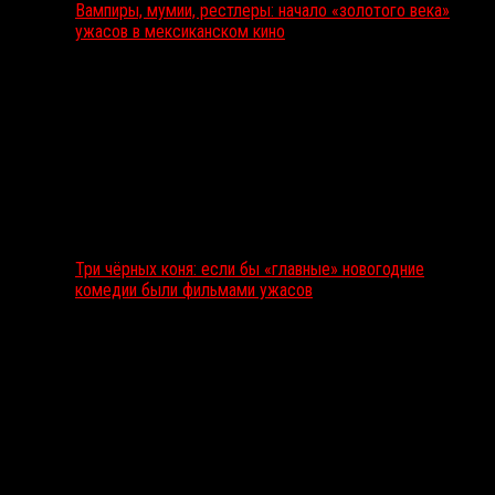
Вампиры, мумии, рестлеры: начало «золотого века»
ужасов в мексиканском кино
Три чёрных коня: если бы «главные» новогодние
комедии были фильмами ужасов