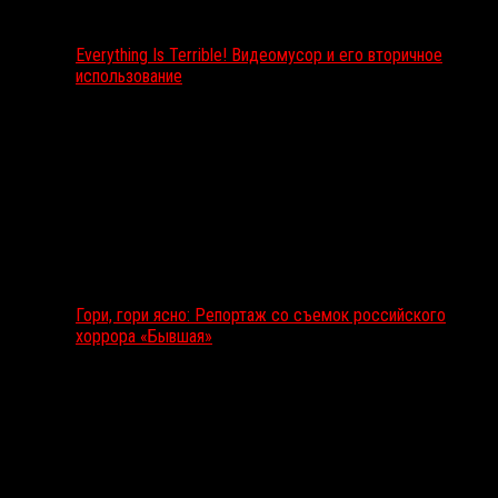
Everything Is Terrible! Видеомусор и его вторичное
использование
Гори, гори ясно: Репортаж со съемок российского
хоррора «Бывшая»
Подкаст RussoRosso