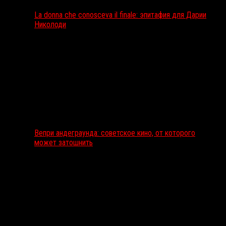
La donna che conosceva il finale: эпитафия для Дарии
Николоди
Вепри андеграунда: советское кино, от которого
может затошнить