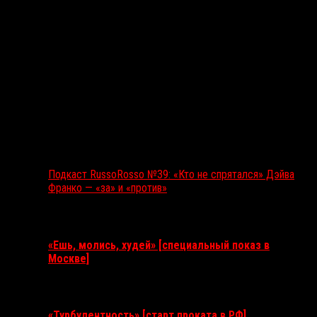
Подкаст RussoRosso №39: «Кто не спрятался» Дэйва
Франко — «за» и «против»
Ближайшие события
«Ешь, молись, худей» [специальный показ в
Москве]
11 августа 2026
«Турбулентность» [старт проката в РФ]