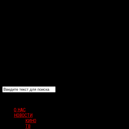
О НАС
НОВОСТИ
КИНО
ТВ