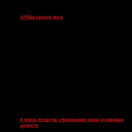
сVODка находок: июль
А теперь посмотри: «Неразрывная связь» и семейные
ценности