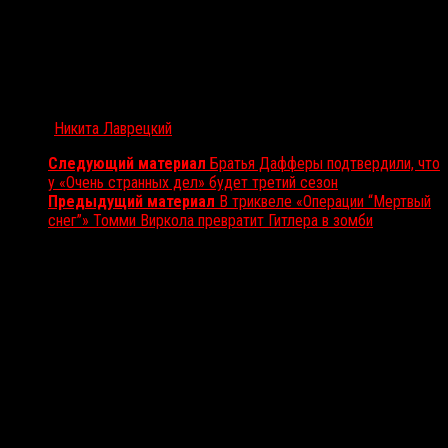
Автор:
Никита Лаврецкий
Следующий материал
Братья Дафферы подтвердили, что
у «Очень странных дел» будет третий сезон
Предыдущий материал
В триквеле «Операции “Мертвый
снег”» Томми Виркола превратит Гитлера в зомби
Вам также может понравиться...
Выбор редакции