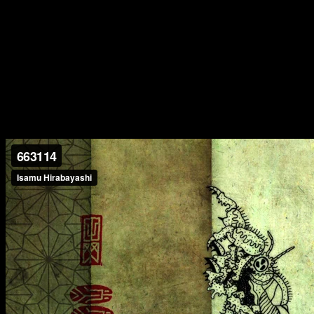
отборщиков: несмотря на техническое несовершенство,
анимация то и дело блещет редчайшей экспрессией, а
остросоциальный сюжет эффективно сочетается с авангардной
техникой коллажа с использованием игрового видео. Финальная
сцена, где герой отчаянно бежит через город, крошащийся у
него на глазах, — идеальный образ детства как апокалипсиса.
663114
(
реж. Исаму
Хирабаяси
, 2011)