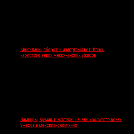
Кинокланы, оборотни и мертвый кот: Конец
«золотого века» мексиканских ужасов
Вампиры, мумии, рестлеры: начало «золотого века»
ужасов в мексиканском кино