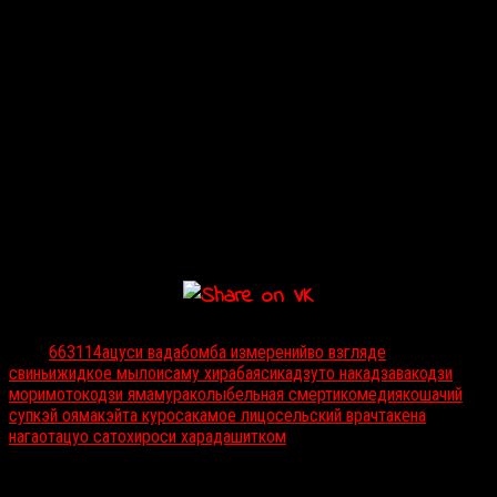
Как и в других работах
Ацуси Вады
, несвязанные, на первый
взгляд, движения персонажей постепенно складываются в некий
технологический процесс, цель которого совершенно непонятна.
В ежедневный круговорот включена целая семья: мама, папа,
дед и десяток толстых мальчиков. Для Вады семья —
дисфункциональный организм, бессмысленно тратящий энергию
на пассивную агрессию и бесконечные попытки понять друг
друга, притом что каждый говорит на своем языке. Когда в
налаженные ритуалы приходит разлад, катарсис не заставляет
себя ждать — даже в такой странной истории, которая не имеет
ничего общего с нашей реальностью.
Тэги:
663114
ацуси вада
бомба измерений
во взгляде
свиньи
жидкое мыло
исаму хирабаяси
кадзуто накадзава
кодзи
моримото
кодзи ямамура
колыбельная смерти
комедия
кошачий
суп
кэй ояма
кэйта куросака
мое лицо
сельский врач
такена
нагао
тацуо сато
хироси харада
шитком