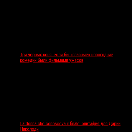
Три чёрных коня: если бы «главные» новогодние
комедии были фильмами ужасов
La donna che conosceva il finale: эпитафия для Дарии
Николоди