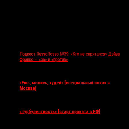
Подкаст RussoRosso №39: «Кто не спрятался» Дэйва
Франко — «за» и «против»
Ближайшие события
«Ешь, молись, худей» [специальный показ в
Москве]
11 августа 2026
«Турбулентность» [старт проката в РФ]
3 сентября 2026