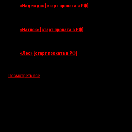
«Надежда» [старт проката в РФ]
10 сентября 2026
«Натиск» [старт проката в РФ]
17 сентября 2026
«Лес» [старт проката в РФ]
12 ноября 2026
Посмотреть все
Последние рецензии