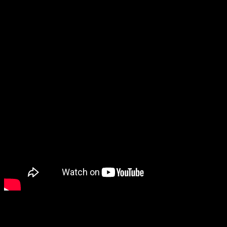
За ужином мужчина делает предложение своей любимой, но оно
оборачивается, кхм, катастрофой.
«Шитком»
длится всего
минуту, но ее оказывается достаточно, чтобы безумием и