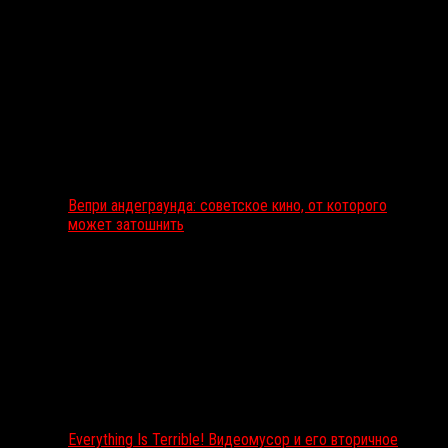
Вепри андеграунда: советское кино, от которого
может затошнить
Everything Is Terrible! Видеомусор и его вторичное