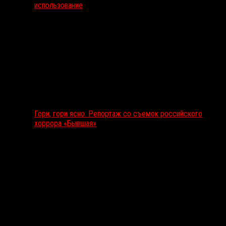
использование
Гори, гори ясно: Репортаж со съемок российского
хоррора «Бывшая»
Подкаст RussoRosso