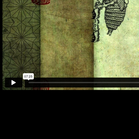
Похожая на инопланетное существо цикада раз в 66 лет
выбирается из-под земли, чтобы оставить потомство. Она долго
ползет по стволу дерева, произнося монолог о своей жизни, и
готовится сбросить кожу, когда случается катастрофа
непредвиденного масштаба.
Минималистичное и таинственное повествование оборачивается