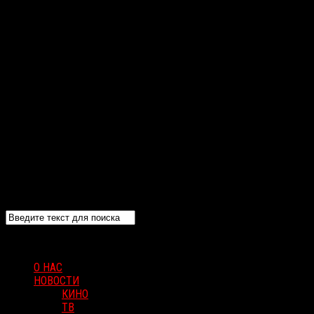
О НАС
НОВОСТИ
КИНО
ТВ