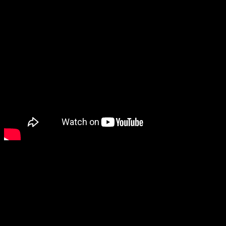
Минималистично нарисованный тонкими линиями фильм
«Во
взгляде свиньи»
начинается с нескольких крупных планов,
изображающих совершенно бессмысленные действия. Толстый
мальчик подлетает в воздух вверх тормашками; еще один
толстый мальчик изо всех сил пытается протиснуться в дверной
проем, натягивая кожу на лице до предела; третий мальчик сидит
на ветке дерева, красит губы помадой и обнимает маленькую
свинку.