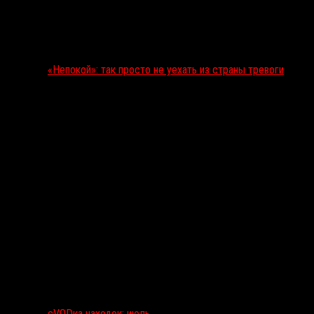
«Непокой»: так просто не уехать из страны тревоги
сVODка находок: июль