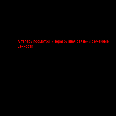
А теперь посмотри: «Неразрывная связь» и семейные
ценности