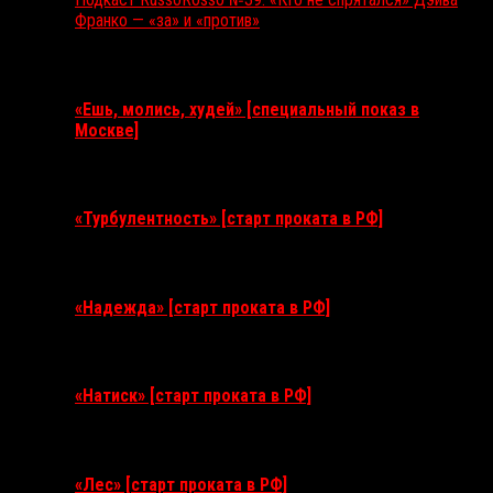
Франко — «за» и «против»
Ближайшие события
«Ешь, молись, худей» [специальный показ в
Москве]
11 августа 2026
«Турбулентность» [старт проката в РФ]
3 сентября 2026
«Надежда» [старт проката в РФ]
10 сентября 2026
«Натиск» [старт проката в РФ]
17 сентября 2026
«Лес» [старт проката в РФ]