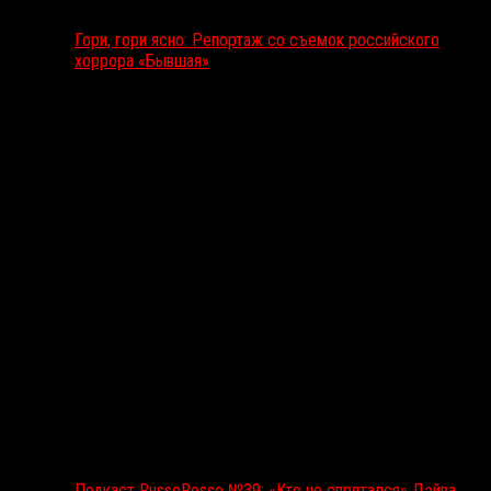
Гори, гори ясно: Репортаж со съемок российского
хоррора «Бывшая»
Подкаст RussoRosso
Подкаст RussoRosso №39: «Кто не спрятался» Дэйва