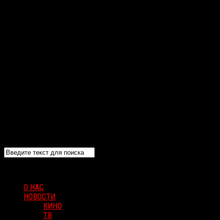
О НАС
НОВОСТИ
КИНО
ТВ