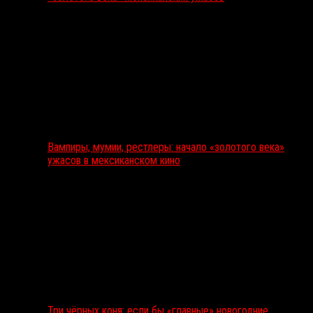
Вампиры, мумии, рестлеры: начало «золотого века»
ужасов в мексиканском кино
Три чёрных коня: если бы «главные» новогодние