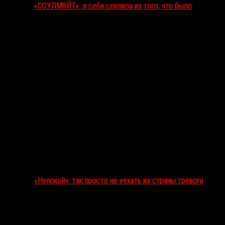
«СОУЛМ8ЙТ»: я себя слепила из того, что было
«Непокой»: так просто не уехать из страны тревоги