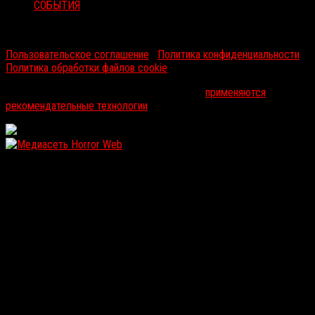
СОБЫТИЯ
RussoRosso © 2026 ООО "ФМП Групп". Все права защищены.
Пользовательское соглашение
|
Политика конфиденциальности
|
Политика обработки файлов cookie
На информационном ресурсе russorosso.ru
применяются
рекомендательные технологии
.
WordPress: 12.12MB | MySQL:106 | 0,897sec