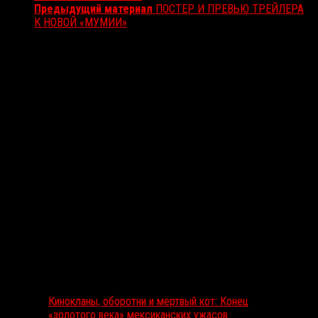
Предыдущий материал
ПОСТЕР И ПРЕВЬЮ ТРЕЙЛЕРА
К НОВОЙ «МУМИИ»
Вам также может понравиться...
Выбор редакции
Кинокланы, оборотни и мертвый кот: Конец
«золотого века» мексиканских ужасов