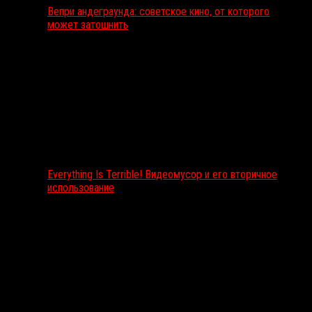
Вепри андеграунда: советское кино, от которого
может затошнить
Everything Is Terrible! Видеомусор и его вторичное
использование