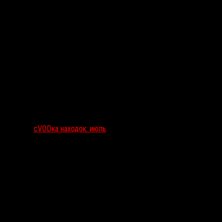
сVODка находок: июль