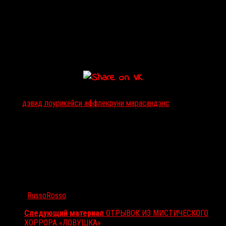
Тэги:
дэвид лоури
кейси аффлек
руни мара
сандэнс
Автор:
RussoRosso
Следующий материал
ОТРЫВОК ИЗ МИСТИЧЕСКОГО
ХОРРОРА «ЛОВУШКА»