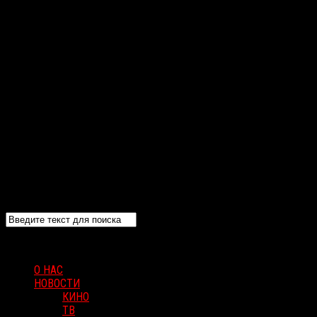
О НАС
НОВОСТИ
КИНО
ТВ