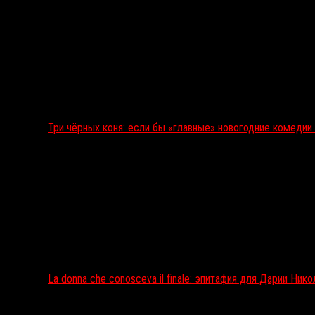
Три чёрных коня: если бы «главные» новогодние комеди
La donna che conosceva il finale: эпитафия для Дарии Ник