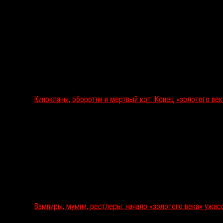
Кинокланы, оборотни и мертвый кот: Конец «золотого ве
Вампиры, мумии, рестлеры: начало «золотого века» ужас