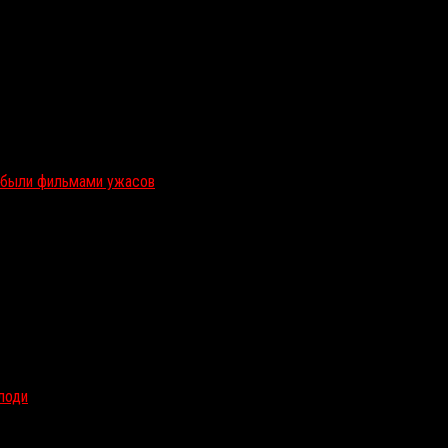
и были фильмами ужасов
олоди