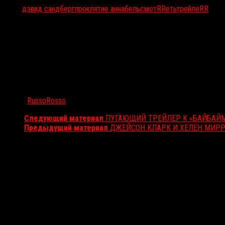
Тэги:
дэвид сандберг
проклятие аннабель
смотRRеть
трейлеRR
Автор:
RussoRosso
Следующий материал
ПУГАЮЩИЙ ТРЕЙЛЕР К «БАЙБАЙ
Предыдущий материал
ДЖЕЙСОН КЛАРК И ХЕЛЕН МИРР
Вам также может понравиться...
Выбор редакции