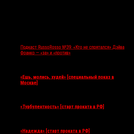
Подкаст RussoRosso №39: «Кто не спрятался» Дэйва
Франко — «за» и «против»
Ближайшие события
«Ешь, молись, худей» [специальный показ в
Москве]
11 августа 2026
«Турбулентность» [старт проката в РФ]
3 сентября 2026
«Надежда» [старт проката в РФ]