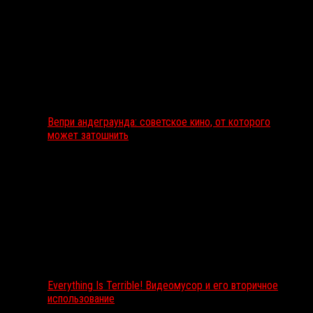
Вепри андеграунда: советское кино, от которого
может затошнить
Everything Is Terrible! Видеомусор и его вторичное
использование