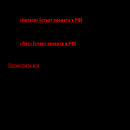
10 сентября 2026
«Натиск» [старт проката в РФ]
17 сентября 2026
«Лес» [старт проката в РФ]
12 ноября 2026
Посмотреть все
Последние рецензии