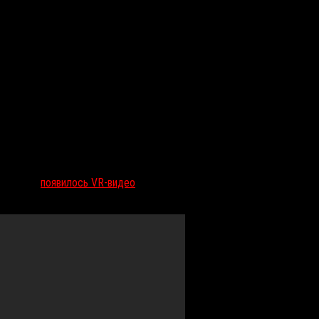
из Блэр»
появилось VR-видео
, благодаря которому зрители смогут 
ными по-новому фрагментами из официального трейлера.