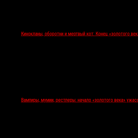
Кинокланы, оборотни и мертвый кот: Конец «золотого ве
Вампиры, мумии, рестлеры: начало «золотого века» ужас