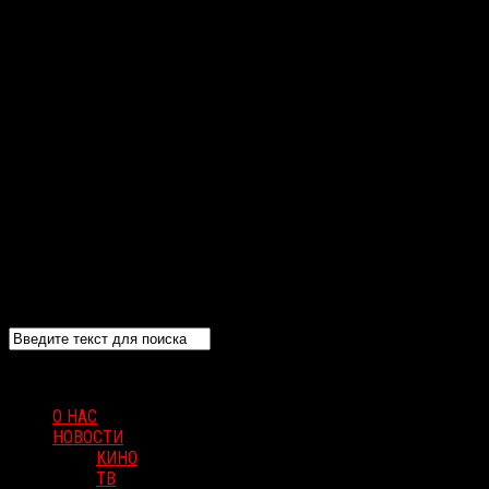
О НАС
НОВОСТИ
КИНО
ТВ