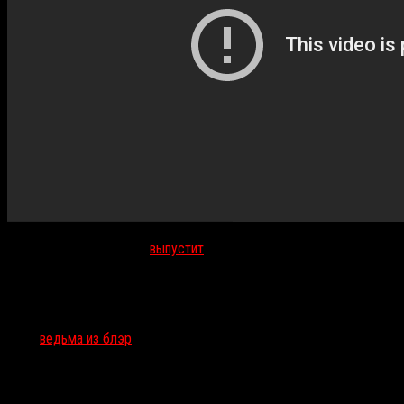
Кинокомпания «Вольга»
выпустит
фильм в прокат 6 октября.
Тэги:
ведьма из блэр