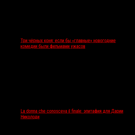
Три чёрных коня: если бы «главные» новогодние
комедии были фильмами ужасов
La donna che conosceva il finale: эпитафия для Дарии
Николоди