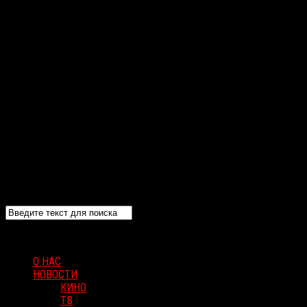
О НАС
НОВОСТИ
КИНО
ТВ