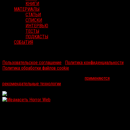
КНИГИ
МАТЕРИАЛЫ
СТАТЬИ
СПИСКИ
ИНТЕРВЬЮ
ТЕСТЫ
ПОДКАСТЫ
СОБЫТИЯ
RussoRosso © 2026 ООО "ФМП Групп". Все права защищены.
Пользовательское соглашение
|
Политика конфиденциальности
|
Политика обработки файлов cookie
На информационном ресурсе russorosso.ru
применяются
рекомендательные технологии
.
WordPress: 12.12MB | MySQL:104 | 0,954sec