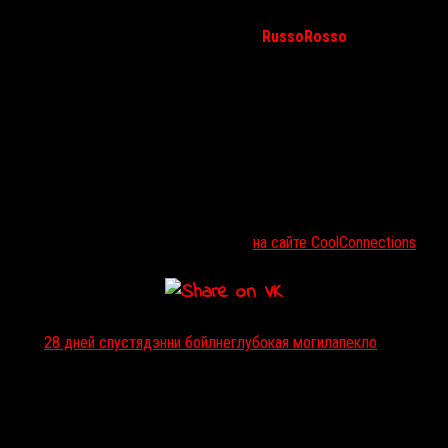
показан 10 февраля в 19:30), а через пять лет спродюсировал
сиквел
«28 недель спустя»
. Читателям
RussoRosso
также не
стоит проходить мимо его дебютного криминального триллера
«Неглубокая могила»
(9 февраля в 19:30), мрачной научной
фантастики
«Пекло»
(11 февраля в 17:30) и спектакля
«Франкенштейн»
(в двух версиях, 11 февраля и 12 февраля в
15:00), которые тоже числятся в программе ретроспективы. Все
фильмы будут показаны на языке оригинала с русскими
субтитрами.
По окончании сеанса «На игле» 8 февраля состоится Q&A-
встреча с режиссером. Посмотреть полное расписание
мероприятия и купить билеты можно
на сайте CoolConnections
.
Тэги:
28 дней спустя
дэнни бойл
неглубокая могила
пекло