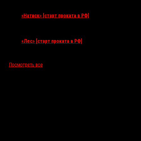
10 сентября 2026
«Натиск» [старт проката в РФ]
17 сентября 2026
«Лес» [старт проката в РФ]
12 ноября 2026
Посмотреть все
Последние рецензии