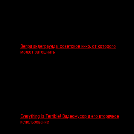
Вепри андеграунда: советское кино, от которого
может затошнить
Everything Is Terrible! Видеомусор и его вторичное
использование