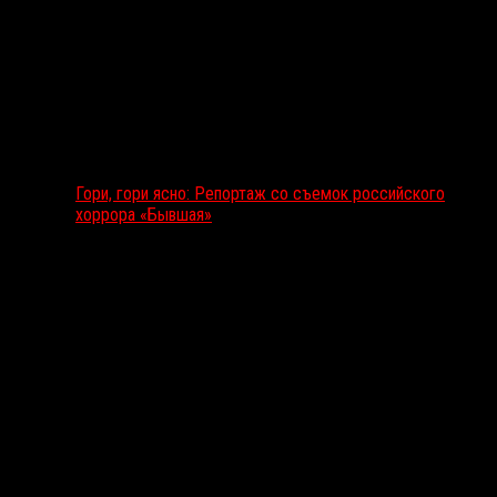
Гори, гори ясно: Репортаж со съемок российского
хоррора «Бывшая»
Подкаст RussoRosso