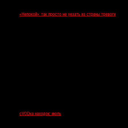
«Непокой»: так просто не уехать из страны тревоги
сVODка находок: июль