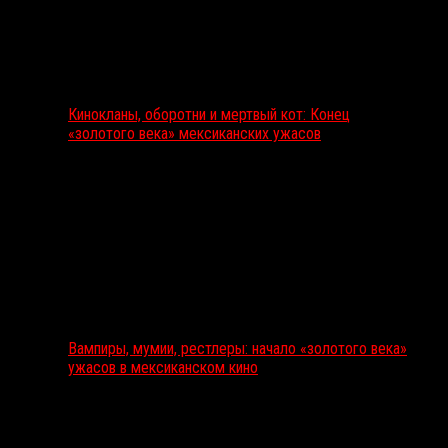
Кинокланы, оборотни и мертвый кот: Конец
«золотого века» мексиканских ужасов
Вампиры, мумии, рестлеры: начало «золотого века»
ужасов в мексиканском кино