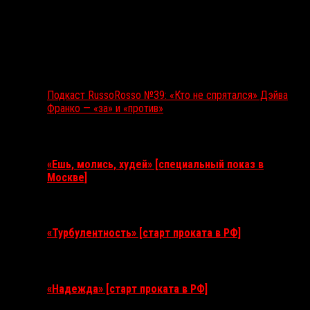
Подкаст RussoRosso №39: «Кто не спрятался» Дэйва
Франко — «за» и «против»
Ближайшие события
«Ешь, молись, худей» [специальный показ в
Москве]
11 августа 2026
«Турбулентность» [старт проката в РФ]
3 сентября 2026
«Надежда» [старт проката в РФ]