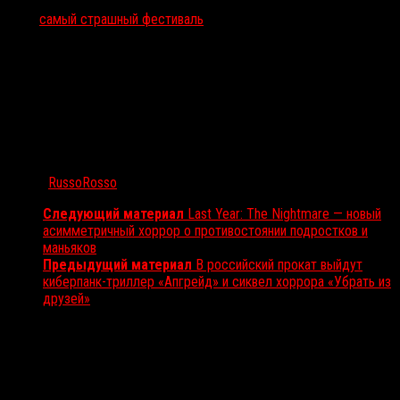
Тэги:
самый страшный фестиваль
Автор:
RussoRosso
Следующий материал
Last Year: The Nightmare — новый
асимметричный хоррор о противостоянии подростков и
маньяков
Предыдущий материал
В российский прокат выйдут
киберпанк-триллер «Апгрейд» и сиквел хоррора «Убрать из
друзей»
Вам также может понравиться...