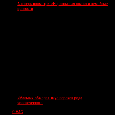
А теперь посмотри: «Неразрывная связь» и семейные
ценности
«Мальчик-обжора»: вкус пороков рода
человеческого
О НАС