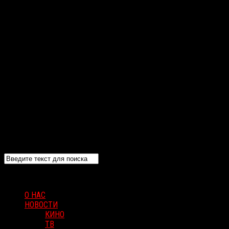
О НАС
НОВОСТИ
КИНО
ТВ