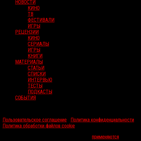
НОВОСТИ
КИНО
ТВ
ФЕСТИВАЛИ
ИГРЫ
РЕЦЕНЗИИ
КИНО
СЕРИАЛЫ
ИГРЫ
КНИГИ
МАТЕРИАЛЫ
СТАТЬИ
СПИСКИ
ИНТЕРВЬЮ
ТЕСТЫ
ПОДКАСТЫ
СОБЫТИЯ
RussoRosso © 2026 ООО "ФМП Групп". Все права защищены.
Пользовательское соглашение
|
Политика конфиденциальности
|
Политика обработки файлов cookie
На информационном ресурсе russorosso.ru
применяются