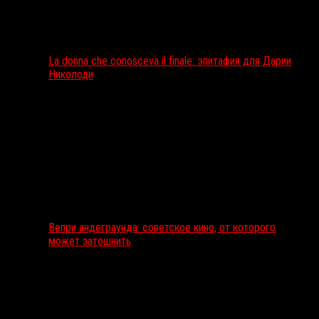
La donna che conosceva il finale: эпитафия для Дарии
Николоди
Вепри андеграунда: советское кино, от которого
может затошнить