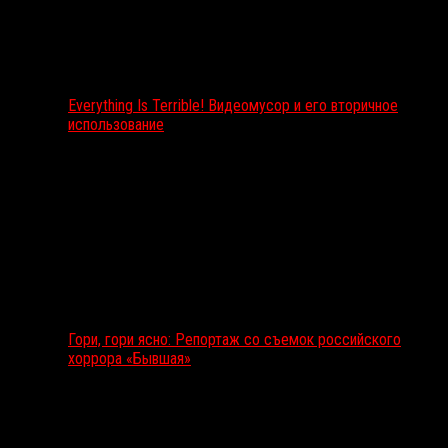
Everything Is Terrible! Видеомусор и его вторичное
использование
Гори, гори ясно: Репортаж со съемок российского
хоррора «Бывшая»
Подкаст RussoRosso