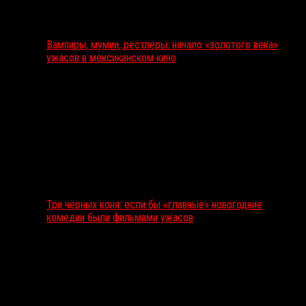
Вампиры, мумии, рестлеры: начало «золотого века»
ужасов в мексиканском кино
Три чёрных коня: если бы «главные» новогодние
комедии были фильмами ужасов