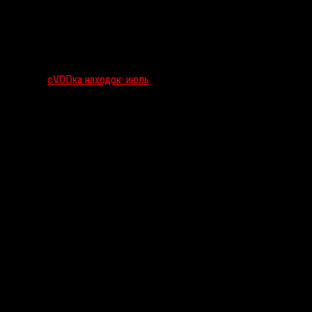
сVODка находок: июль