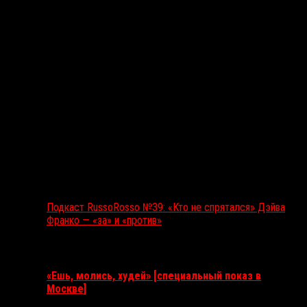
Подкаст RussoRosso №39: «Кто не спрятался» Дэйва
Франко — «за» и «против»
Ближайшие события
«Ешь, молись, худей» [специальный показ в
Москве]