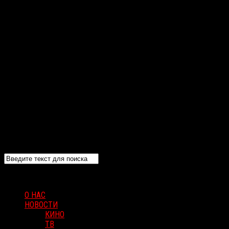
О НАС
НОВОСТИ
КИНО
ТВ