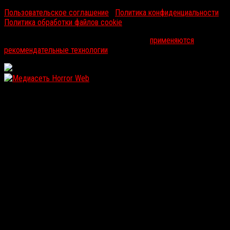
Пользовательское соглашение
|
Политика конфиденциальности
|
Политика обработки файлов cookie
На информационном ресурсе russorosso.ru
применяются
рекомендательные технологии
.
WordPress: 12.17MB | MySQL:114 | 1,673sec