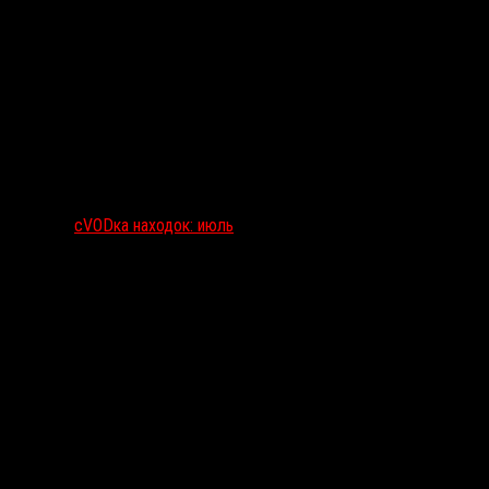
сVODка находок: июль