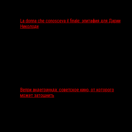
La donna che conosceva il finale: эпитафия для Дарии
Николоди
Вепри андеграунда: советское кино, от которого
может затошнить