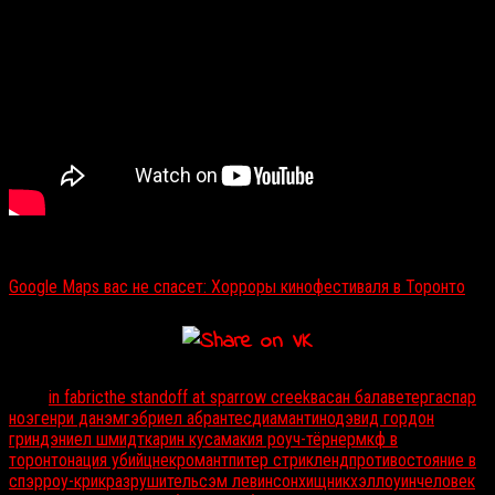
Читайте также:
Google Maps вас не спасет: Хорроры кинофестиваля в Торонто
Тэги:
in fabric
the standoff at sparrow creek
васан бала
ветер
гаспар
ноэ
генри данэм
гэбриел абрантес
диамантино
дэвид гордон
грин
дэниел шмидт
карин кусама
кия роуч-тёрнер
мкф в
торонто
нация убийц
некромант
питер стрикленд
противостояние в
спэрроу-крик
разрушитель
сэм левинсон
хищник
хэллоуин
человек