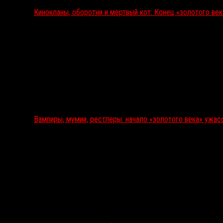
Кинокланы, оборотни и мертвый кот: Конец «золотого ве
Вампиры, мумии, рестлеры: начало «золотого века» ужас