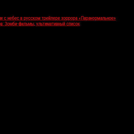
и с небес в русском трейлере хоррора «Паранормальное»
ов: Зомби-фильмы, ультимативный список