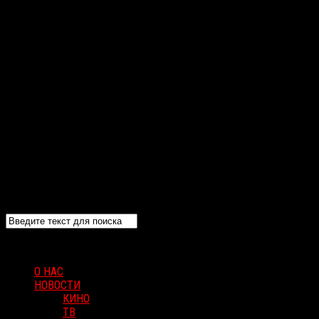
О НАС
НОВОСТИ
КИНО
ТВ