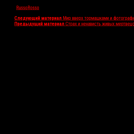
Автор:
RussoRosso
Следующий материал
Мир вверх тормашками и фотографи
Предыдущий материал
Страх и ненависть живых мертвец
Вам также может понравиться...
Выбор редакции