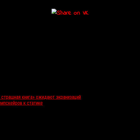
 страшная книга» ожидают экранизаций
ампскейров к статике