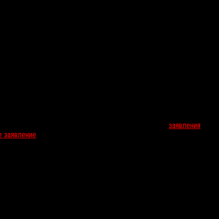
и увидит свет
лучит unrated-версию, несмотря на ранее сделанные
заявления
о том
е заявление
от разработчиков.
игры без цензуры, но по истечении срока их действия студия нако
ожество других вещей, в том числе технические ошибки и геймдизай