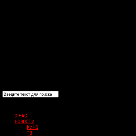
О НАС
НОВОСТИ
КИНО
ТВ