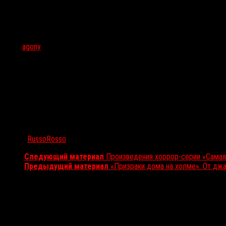
Тэги:
agony
Автор:
RussoRosso
Следующий материал
Произведения хоррор-серии «Самая
Предыдущий материал
«Призраки дома на холме»: От дж
Вам также может понравиться...