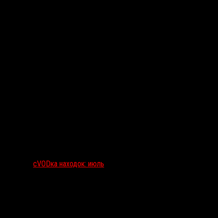
сVODка находок: июль