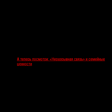
А теперь посмотри: «Неразрывная связь» и семейные
ценности