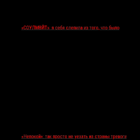
«СОУЛМ8ЙТ»: я себя слепила из того, что было
«Непокой»: так просто не уехать из страны тревоги