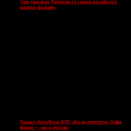
Гори, гори ясно: Репортаж со съемок российского
хоррора «Бывшая»
Подкаст RussoRosso
Подкаст RussoRosso №39: «Кто не спрятался» Дэйва
Франко — «за» и «против»