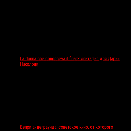
La donna che conosceva il finale: эпитафия для Дарии
Николоди
Вепри андеграунда: советское кино, от которого