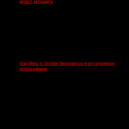
может затошнить
Everything Is Terrible! Видеомусор и его вторичное
использование