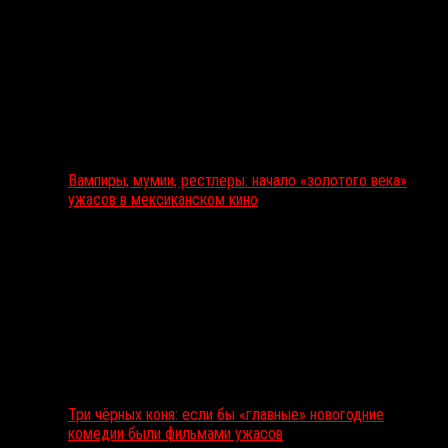
Вампиры, мумии, рестлеры: начало «золотого века»
ужасов в мексиканском кино
Три чёрных коня: если бы «главные» новогодние
комедии были фильмами ужасов