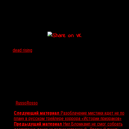
персонажами, придуманными Capcom.
Каким образом
Dead Rising
попытается вернуть себе былую
славу, остается загадкой: на данный момент никакой информации
о том, что именно планирует студия, нет.
Тэги:
dead rising
Автор:
RussoRosso
Следующий материал
Разоблачение мистики идет не по
плану в русском трейлере хоррора «Истории призраков»
Предыдущий материал
Нил Бломкамп не смог собрать