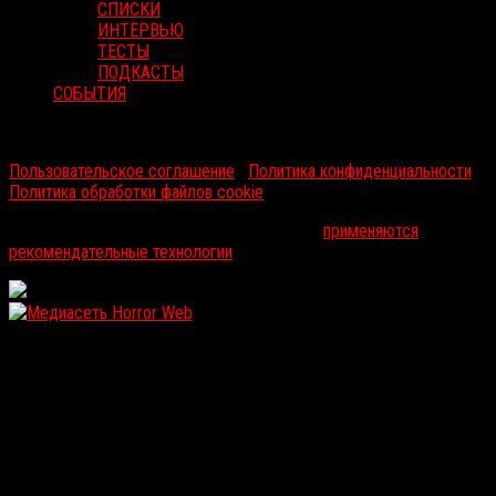
СПИСКИ
ИНТЕРВЬЮ
ТЕСТЫ
ПОДКАСТЫ
СОБЫТИЯ
RussoRosso © 2026 ООО "ФМП Групп". Все права защищены.
Пользовательское соглашение
|
Политика конфиденциальности
|
Политика обработки файлов cookie
На информационном ресурсе russorosso.ru
применяются
рекомендательные технологии
.
WordPress: 12MB | MySQL:105 | 0,886sec