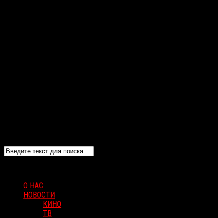
О НАС
НОВОСТИ
КИНО
ТВ