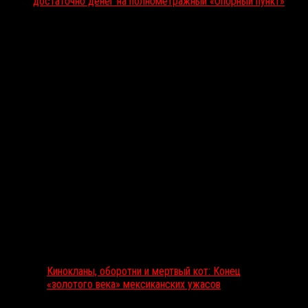
достаточно денег на полнометражный «Опорный пункт»
Вам также может понравиться...
Выбор редакции
Кинокланы, оборотни и мертвый кот: Конец
«золотого века» мексиканских ужасов