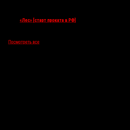
Ближайшие события
«Лес» [старт проката в РФ]
12 ноября 2026
Посмотреть все
Последние рецензии