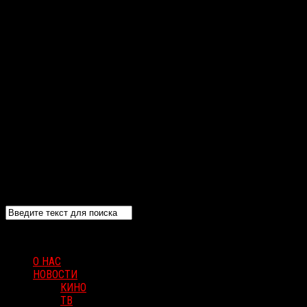
О НАС
НОВОСТИ
КИНО
ТВ