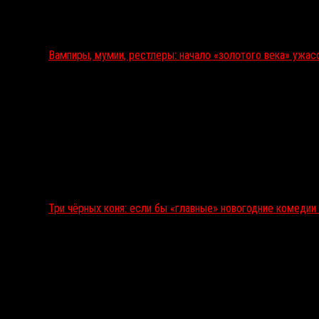
Вампиры, мумии, рестлеры: начало «золотого века» ужас
Три чёрных коня: если бы «главные» новогодние комеди