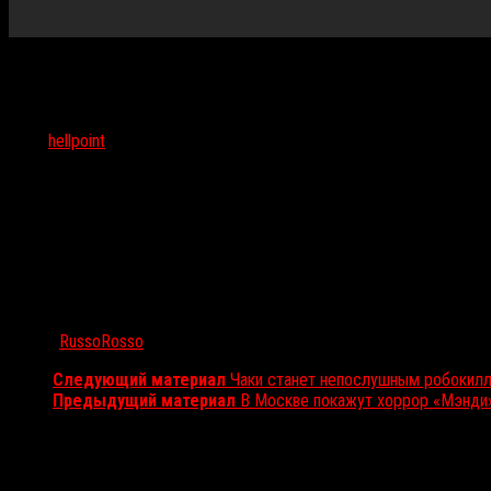
Тэги:
hellpoint
Автор:
RussoRosso
Следующий материал
Чаки станет непослушным робокил
Предыдущий материал
В Москве покажут хоррор «Мэнди»
Вам также может понравиться...