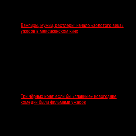
Вампиры, мумии, рестлеры: начало «золотого века»
ужасов в мексиканском кино
Три чёрных коня: если бы «главные» новогодние
комедии были фильмами ужасов