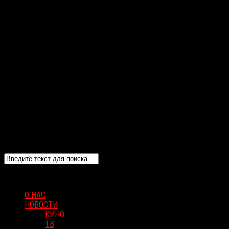
О НАС
НОВОСТИ
КИНО
ТВ