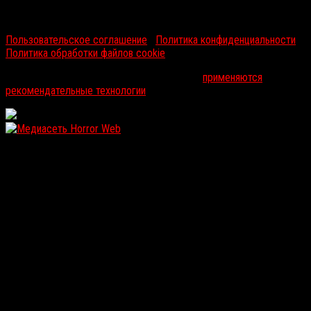
RussoRosso © 2026 ООО "ФМП Групп". Все права защищены.
Пользовательское соглашение
|
Политика конфиденциальности
|
Политика обработки файлов cookie
На информационном ресурсе russorosso.ru
применяются
рекомендательные технологии
.
WordPress: 12MB | MySQL:105 | 1,227sec