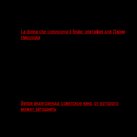
La donna che conosceva il finale: эпитафия для Дарии
Николоди
Вепри андеграунда: советское кино, от которого
может затошнить