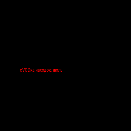
сVODка находок: июль