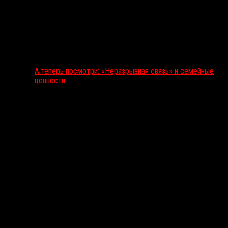
А теперь посмотри: «Неразрывная связь» и семейные
ценности