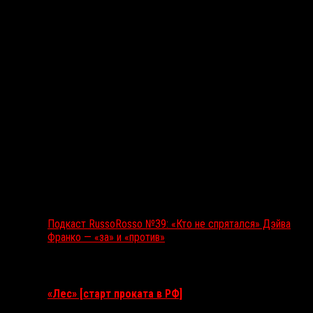
Подкаст RussoRosso №39: «Кто не спрятался» Дэйва
Франко — «за» и «против»
Ближайшие события
«Лес» [старт проката в РФ]