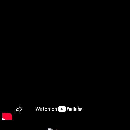
противников, а также то, каким образом с ними нужно сражаться.
Ghostwire: Tokyo
станет временным эксклюзивом для PS5, релиз
ожидается в 2021 году.