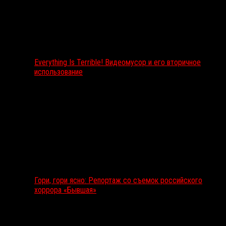
Everything Is Terrible! Видеомусор и его вторичное
использование
Гори, гори ясно: Репортаж со съемок российского
хоррора «Бывшая»
Подкаст RussoRosso