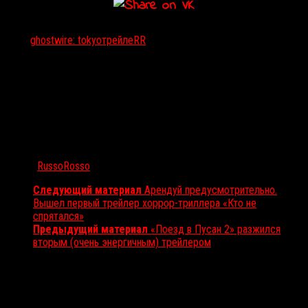
Тэги:
ghostwire: tokyo
трейлеRR
Автор:
RussoRosso
Следующий материал
Арендуй предусмотрительно.
Вышел первый трейлер хоррор-триллера «Кто не
спрятался»
Предыдущий материал
«Поезд в Пусан 2» разжился
вторым (очень энергичным) трейлером
Вам также может понравиться...