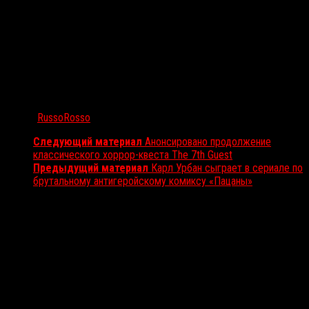
Автор:
RussoRosso
Следующий материал
Анонсировано продолжение
классического хоррор-квеста The 7th Guest
Предыдущий материал
Карл Урбан сыграет в сериале по
брутальному антигеройскому комиксу «Пацаны»
Вам также может понравиться...
Выбор редакции