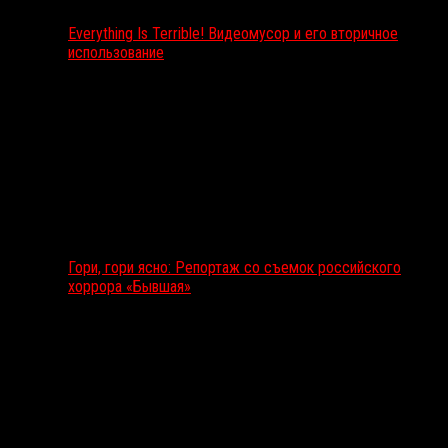
Everything Is Terrible! Видеомусор и его вторичное
использование
Гори, гори ясно: Репортаж со съемок российского
хоррора «Бывшая»
Подкаст RussoRosso