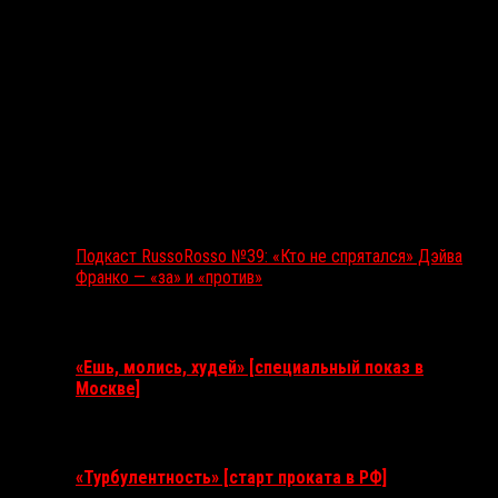
Подкаст RussoRosso №39: «Кто не спрятался» Дэйва
Франко — «за» и «против»
Ближайшие события
«Ешь, молись, худей» [специальный показ в
Москве]
11 августа 2026
«Турбулентность» [старт проката в РФ]