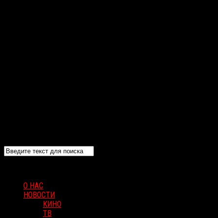
О НАС
НОВОСТИ
КИНО
ТВ