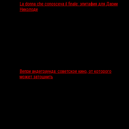
La donna che conosceva il finale: эпитафия для Дарии
Николоди
Вепри андеграунда: советское кино, от которого
может затошнить