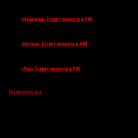
3 сентября 2026
«Надежда» [старт проката в РФ]
10 сентября 2026
«Натиск» [старт проката в РФ]
17 сентября 2026
«Лес» [старт проката в РФ]
12 ноября 2026
Посмотреть все
Последние рецензии