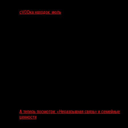
сVODка находок: июль
А теперь посмотри: «Неразрывная связь» и семейные
ценности