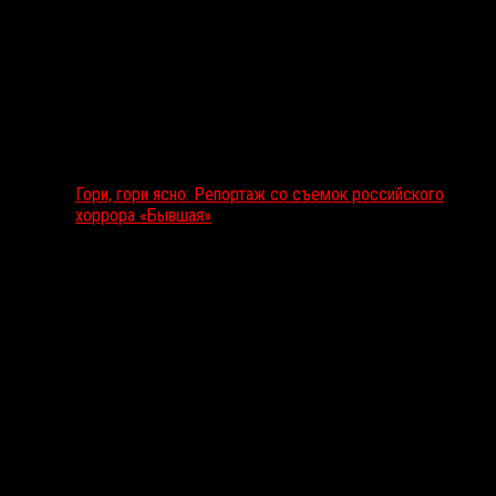
Гори, гори ясно: Репортаж со съемок российского
хоррора «Бывшая»
Подкаст RussoRosso