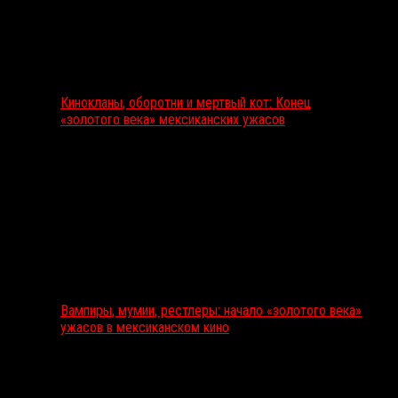
Кинокланы, оборотни и мертвый кот: Конец
«золотого века» мексиканских ужасов
Вампиры, мумии, рестлеры: начало «золотого века»
ужасов в мексиканском кино