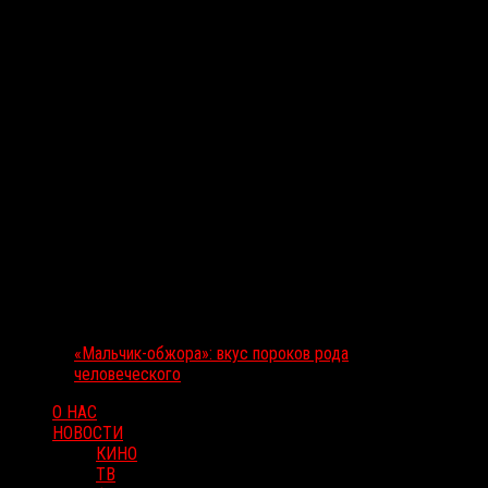
«Мальчик-обжора»: вкус пороков рода
человеческого
О НАС
НОВОСТИ
КИНО
ТВ