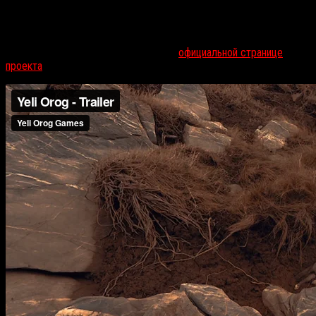
Такова завязка
Yeli Orog
— FMV-игры от независимого
разработчика. Автор описывает ее как интерактивную историю с
элементами загадок и сравнивает со знаменитой
Myst
, а
приобрести ее можно всего за $3 на
официальной странице
проекта
.