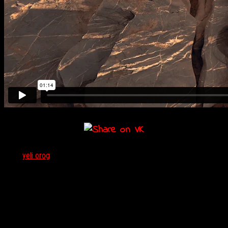
Тэги:
yeli orog