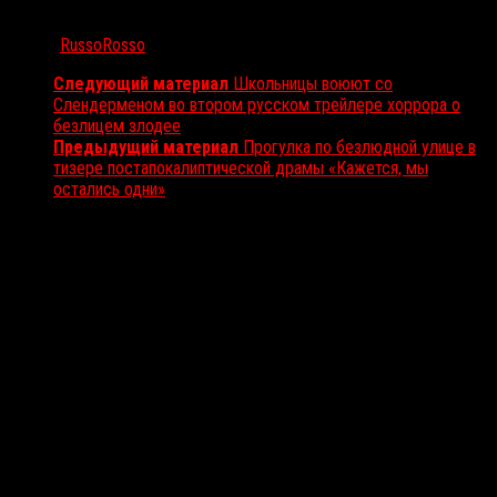
Автор:
RussoRosso
Следующий материал
Школьницы воюют со
Слендерменом во втором русском трейлере хоррора о
безлицем злодее
Предыдущий материал
Прогулка по безлюдной улице в
тизере постапокалиптической драмы «Кажется, мы
остались одни»
Вам также может понравиться...
Выбор редакции