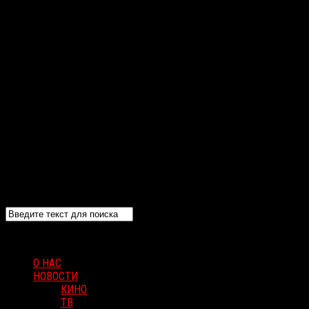
О НАС
НОВОСТИ
КИНО
ТВ