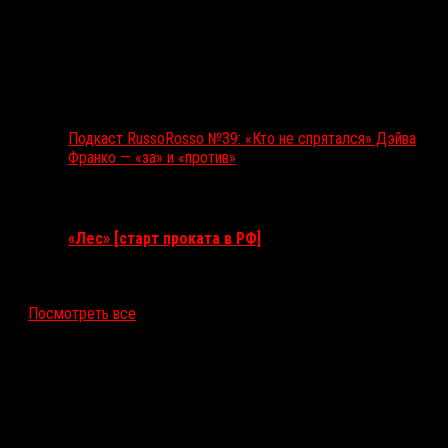
Подкаст RussoRosso №39: «Кто не спрятался» Дэйва
Франко — «за» и «против»
Ближайшие события
«Лес» [старт проката в РФ]
12 ноября 2026
Посмотреть все
Последние рецензии