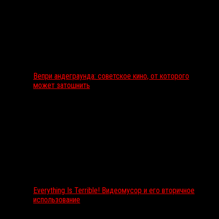
Вепри андеграунда: советское кино, от которого
может затошнить
Everything Is Terrible! Видеомусор и его вторичное
использование