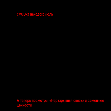
сVODка находок: июль
А теперь посмотри: «Неразрывная связь» и семейные
ценности