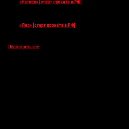
«Натиск» [старт проката в РФ]
17 сентября 2026
«Лес» [старт проката в РФ]
12 ноября 2026
Посмотреть все
Последние рецензии