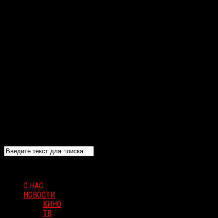
О НАС
НОВОСТИ
КИНО
ТВ