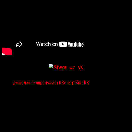
Тэги:
джордан пил
прочь
смотRRеть
трейлеRR