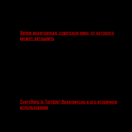
Вепри андеграунда: советское кино, от которого
может затошнить
Everything Is Terrible! Видеомусор и его вторичное
использование