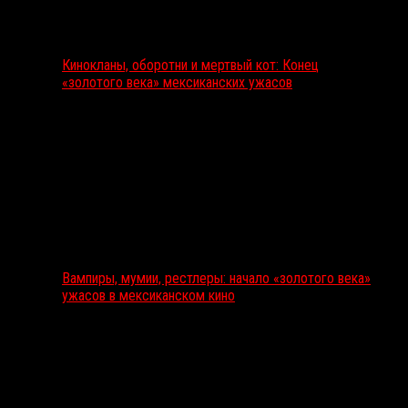
Кинокланы, оборотни и мертвый кот: Конец
«золотого века» мексиканских ужасов
Вампиры, мумии, рестлеры: начало «золотого века»
ужасов в мексиканском кино