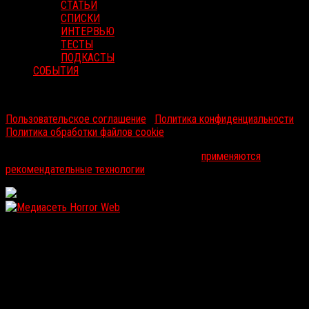
СТАТЬИ
СПИСКИ
ИНТЕРВЬЮ
ТЕСТЫ
ПОДКАСТЫ
СОБЫТИЯ
RussoRosso © 2026 ООО "ФМП Групп". Все права защищены.
Пользовательское соглашение
|
Политика конфиденциальности
|
Политика обработки файлов cookie
На информационном ресурсе russorosso.ru
применяются
рекомендательные технологии
.
WordPress: 12.12MB | MySQL:104 | 1,097sec