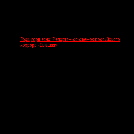
Гори, гори ясно: Репортаж со съемок российского
хоррора «Бывшая»
Подкаст RussoRosso