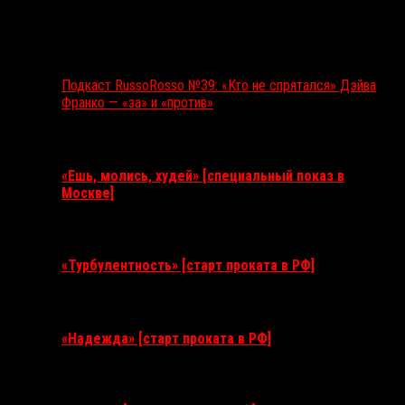
Подкаст RussoRosso №39: «Кто не спрятался» Дэйва
Франко — «за» и «против»
Ближайшие события
«Ешь, молись, худей» [специальный показ в
Москве]
11 августа 2026
«Турбулентность» [старт проката в РФ]
3 сентября 2026
«Надежда» [старт проката в РФ]
10 сентября 2026