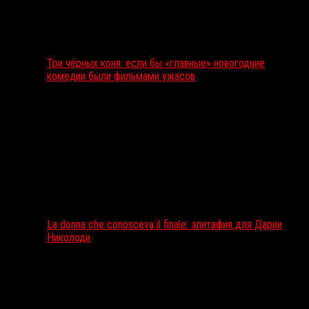
Три чёрных коня: если бы «главные» новогодние
комедии были фильмами ужасов
La donna che conosceva il finale: эпитафия для Дарии
Николоди