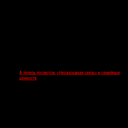
А теперь посмотри: «Неразрывная связь» и семейные
ценности