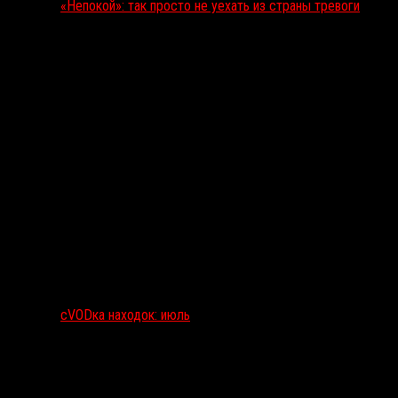
«Непокой»: так просто не уехать из страны тревоги
сVODка находок: июль