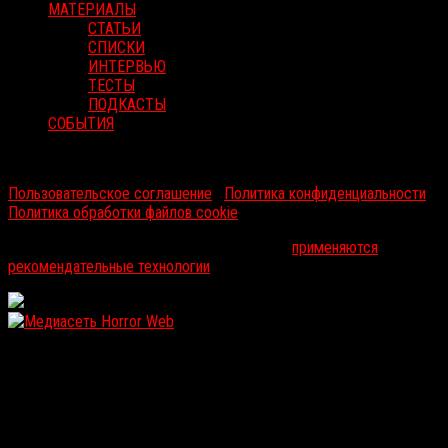
МАТЕРИАЛЫ
СТАТЬИ
СПИСКИ
ИНТЕРВЬЮ
ТЕСТЫ
ПОДКАСТЫ
СОБЫТИЯ
RussoRosso © 2026 ООО "ФМП Групп". Все права защищены.
Пользовательское соглашение
|
Политика конфиденциальности
|
Политика обработки файлов cookie
На информационном ресурсе russorosso.ru
применяются
рекомендательные технологии
.
WordPress: 12.15MB | MySQL:104 | 1,071sec