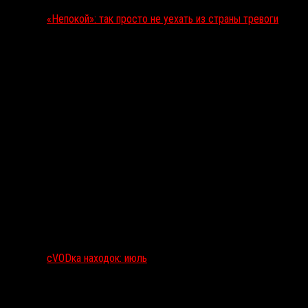
«Непокой»: так просто не уехать из страны тревоги
сVODка находок: июль