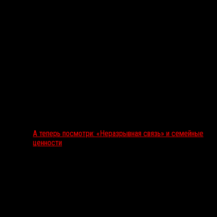
А теперь посмотри: «Неразрывная связь» и семейные
ценности