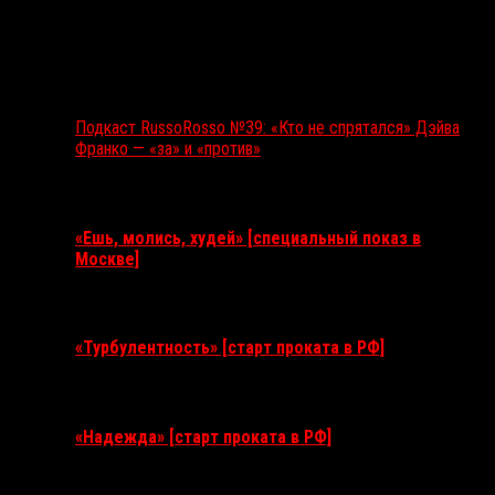
Подкаст RussoRosso №39: «Кто не спрятался» Дэйва
Франко — «за» и «против»
Ближайшие события
«Ешь, молись, худей» [специальный показ в
Москве]
11 августа 2026
«Турбулентность» [старт проката в РФ]
3 сентября 2026
«Надежда» [старт проката в РФ]
10 сентября 2026