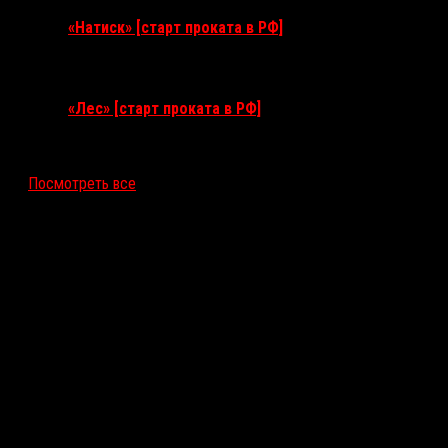
«Натиск» [старт проката в РФ]
17 сентября 2026
«Лес» [старт проката в РФ]
12 ноября 2026
Посмотреть все
Последние рецензии