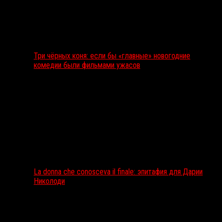
Три чёрных коня: если бы «главные» новогодние
комедии были фильмами ужасов
La donna che conosceva il finale: эпитафия для Дарии
Николоди