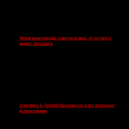
Вепри андеграунда: советское кино, от которого
может затошнить
Everything Is Terrible! Видеомусор и его вторичное
использование