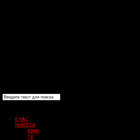
О НАС
НОВОСТИ
КИНО
ТВ