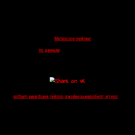
ее участием.
«Ведьма» рассказывает о семье колонистов, которая в 1630-х
годах обнаруживает в лесах Новой Англии зло
сверхъестественного происхождения. За режиссуру Эггерс
получил приз на фестивале «Сандэнс», а сам хоррор имел успех
не только у критиков (его
Metascore-рейтинг
— 83), но и у
зрителей, став вторым самым кассовым независимым фильмом
2016 года в США (
по данным
на 29 ноября): кино заработало в
прокате $25 138 292.
В России «Ведьма» доступна на DVD и Blu-Ray.
Тэги:
gotham awards
аня тейлор-джой
ведьма
роберт эггерс