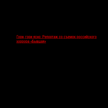
Гори, гори ясно: Репортаж со съемок российского
хоррора «Бывшая»
Подкаст RussoRosso