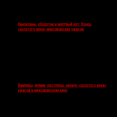
Кинокланы, оборотни и мертвый кот: Конец
«золотого века» мексиканских ужасов
Вампиры, мумии, рестлеры: начало «золотого века»
ужасов в мексиканском кино