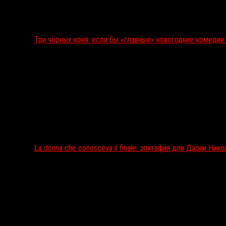
Три чёрных коня: если бы «главные» новогодние комеди
La donna che conosceva il finale: эпитафия для Дарии Ник