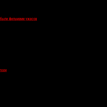
и были фильмами ужасов
олоди