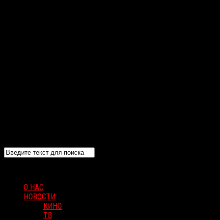
О НАС
НОВОСТИ
КИНО
ТВ