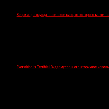
Вепри андеграунда: советское кино, от которого может 
Everything Is Terrible! Видеомусор и его вторичное испол