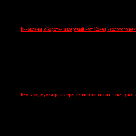
Кинокланы, оборотни и мертвый кот: Конец «золотого ве
Вампиры, мумии, рестлеры: начало «золотого века» ужас