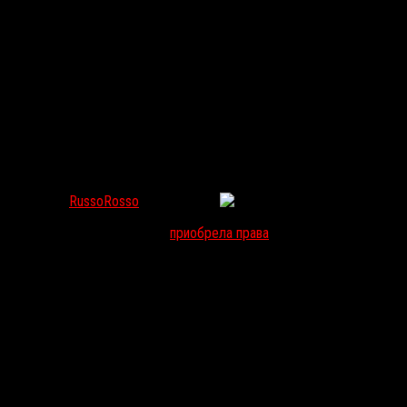
NEW LINE CINEMA ПЕРЕСНИМЕТ ВЕНЕСУЭЛЬСКИЙ ХОРР
RussoRosso
Авг 8, 2016
69
Компания New Line Cinema
приобрела права
на ремейк венесуэльс
убийство мужа. По возвращении домой спустя 30 лет она намерен
венесуэльского кинематографа, был дебютным проектом режиссера
времен» напишет уже
Генри Гайден
.